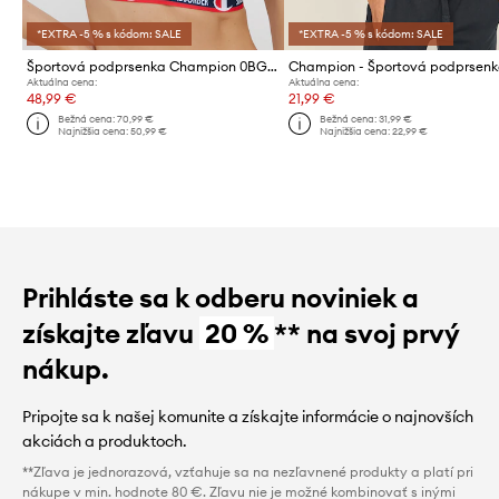
*EXTRA -5 % s kódom: SALE
*EXTRA -5 % s kódom: SALE
Športová podprsenka Champion 0BGB
Aktuálna cena:
Aktuálna cena:
48,99 €
21,99 €
Bežná cena:
70,99 €
Bežná cena:
31,99 €
Najnižšia cena:
50,99 €
Najnižšia cena:
22,99 €
Prihláste sa k odberu noviniek a
získajte zľavu
20 %
** na svoj prvý
nákup.
Pripojte sa k našej komunite a získajte informácie o najnovších
akciách a produktoch.
**Zľava je jednorazová, vzťahuje sa na nezľavnené produkty a platí pri
nákupe v min. hodnote 80 €. Zľavu nie je možné kombinovať s inými