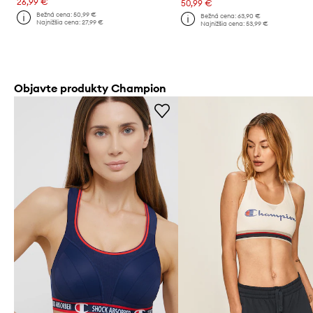
26,99 €
50,99 €
Bežná cena:
50,99 €
Bežná cena:
63,90 €
Najnižšia cena:
27,99 €
Najnižšia cena:
53,99 €
Objavte produkty Champion