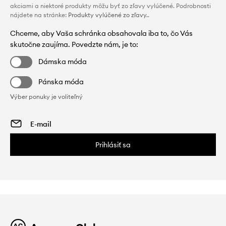
akciami a niektoré produkty môžu byť zo zľavy vylúčené. Podrobnosti
nájdete na stránke:
Produkty vylúčené zo zľavy.
.
Chceme, aby Vaša schránka obsahovala iba to, čo Vás
skutočne zaujíma. Povedzte nám, je to:
Dámska móda
Pánska móda
Výber ponuky je voliteľný
Prihlásiť sa