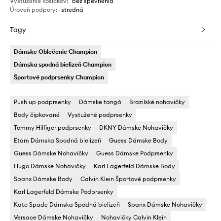
Vystuženie košíčkov
:
bez spevnenia
Úroveň podpory
:
stredná
Tagy
Dámske Oblečenie Champion
Dámska spodná bielizeň Champion
Športové podprsenky Champion
Push up podprsenky
Dámske tangá
Brazilské nohavičky
Body čipkované
Vystužené podprsenky
Tommy Hilfiger podprsenky
DKNY Dámske Nohavičky
Etam Dámska Spodná bielizeň
Guess Dámske Body
Guess Dámske Nohavičky
Guess Dámske Podprsenky
Hugo Dámske Nohavičky
Karl Lagerfeld Dámske Body
Spanx Dámske Body
Calvin Klein Športové podprsenky
Karl Lagerfeld Dámske Podprsenky
Kate Spade Dámska Spodná bielizeň
Spanx Dámske Nohavičky
Versace Dámske Nohavičky
Nohavičky Calvin Klein