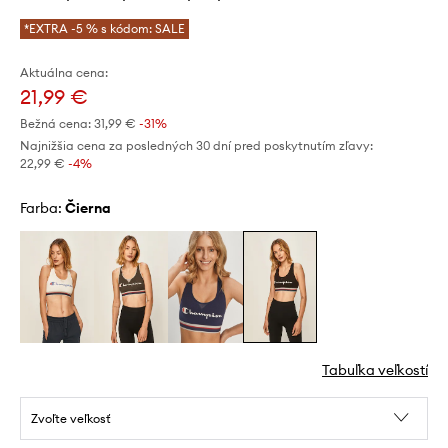
*EXTRA -5 % s kódom: SALE
Aktuálna cena:
21,99 €
Bežná cena:
31,99 €
-31%
Najnižšia cena za posledných 30 dní pred poskytnutím zľavy:
22,99 €
 -4%
Farba:
čierna
Tabuľka veľkostí
Zvoľte veľkosť