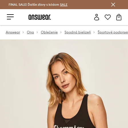
FINAL SALE! Ďalšie zľavy s kódom
Šetrite s Answear Club >
SALE
Answear
Ona
Oblečenie
Spodná bielizeň
Športové podprse