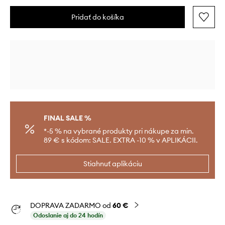
Pridať do košíka
FINAL SALE %
*-5 % na vybrané produkty pri nákupe za min.
89 € s kódom: SALE. EXTRA -10 % v APLIKÁCII.
Stiahnuť aplikáciu
DOPRAVA ZADARMO od
60 €
Odoslanie aj do 24 hodín