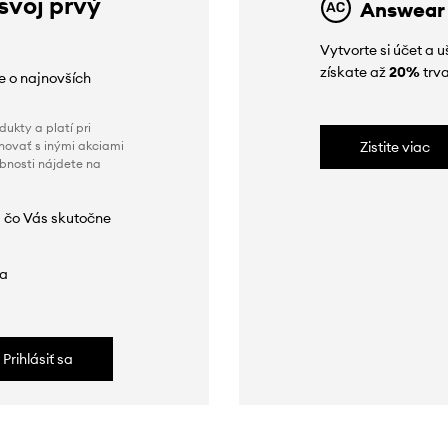
 svoj prvý
Answear
Vytvorte si účet a 
získate až
20%
trva
ie o najnovších
ukty a platí pri
novať s inými akciami
Zistite viac
obnosti nájdete na
 čo Vás skutočne
da
Prihlásiť sa