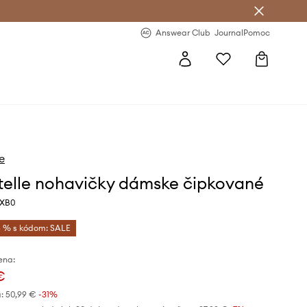
nswear Club >
-20 % na prvý nákup >
Answear Club
Journal
Pomoc
e
elle nohavičky dámske čipkované
3XB0
 % s kódom: SALE
ena:
€
:
50,99 €
-31%