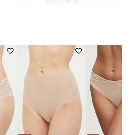
Tabuľka veľkostí
béžová
Chantelle