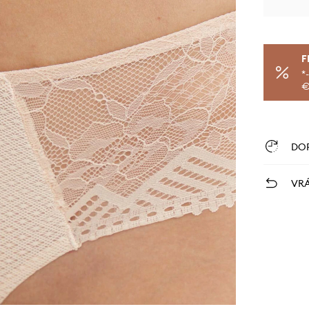
F
*
€
DO
VRÁ