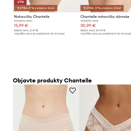
-27%
*EXTRA -5 % s kódom: SALE
*EXTRA -5 % s kódom: SALE
Nohavičky Chantelle
Chantelle nohavičky dámske
Aktuálna cena:
Aktuálna cena:
15,99 €
30,99 €
Bežná cena:
21,99 €
Bežná cena:
50,99 €
Najnižšia cena za posledných 30 dní pred
Najnižšia cena za posledných 30 dní pre
poskytnutím zľavy:
21,99 €
poskytnutím zľavy:
33,99 €
Objavte produkty Chantelle