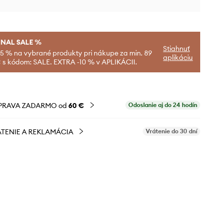
INAL SALE %
Stiahnuť
-5 % na vybrané produkty pri nákupe za min. 89
aplikáciu
 s kódom: SALE. EXTRA -10 % v APLIKÁCII.
PRAVA ZADARMO od
60 €
Odoslanie aj do 24 hodín
TENIE A REKLAMÁCIA
Vrátenie do 30 dní