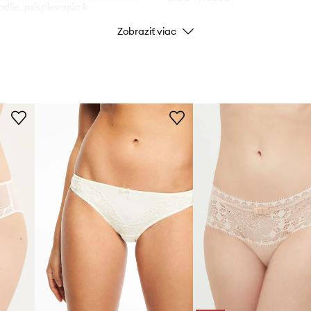
dlie, prispievajúc k
Zobraziť viac
Farba
orujúc voľnosť
Značka
roveň zaisťujúc
ID produktu
razňujúc ženské
 umožňuje nosenie pod