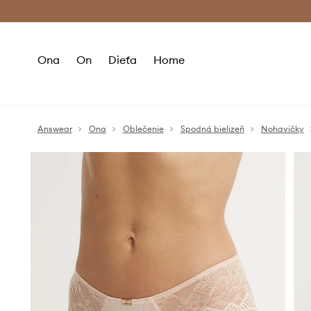
Premium Fashion Benefits >
Bezpla
Ona
On
Dieťa
Home
Answear
Ona
Oblečenie
Spodná bielizeň
Nohavičky