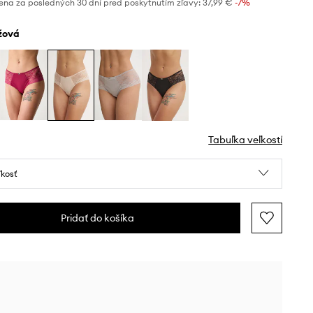
ena za posledných 30 dní pred poskytnutím zľavy:
37,99 €
 -7%
éžová
Tabuľka veľkostí
ľkosť
Pridať do košíka