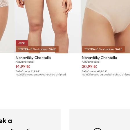
-31%
*EXTRA -5 % s kódom: SALE
*EXTRA -5 % s kódom: SALE
Nohavičky Chantelle
Nohavičky Chantelle
Aktuálna cena:
Aktuálna cena:
14,99 €
30,99 €
Bežná cena:
21,99 €
Bežná cena:
48,90 €
d
Najnižšia cena za posledných 30 dní pred
Najnižšia cena za posledných 30 dní pr
poskytnutím zľavy:
21,99 €
poskytnutím zľavy:
31,99 €
ek a