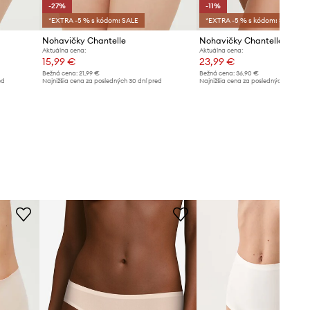
-27%
-11%
*EXTRA -5 % s kódom: SALE
*EXTRA -5 % s kódom: SALE
Nohavičky Chantelle
Nohavičky Chantelle
Aktuálna cena:
Aktuálna cena:
15,99 €
23,99 €
Bežná cena:
21,99 €
Bežná cena:
36,90 €
ed
Najnižšia cena za posledných 30 dní pred
Najnižšia cena za posledných 30 dní 
poskytnutím zľavy:
21,99 €
poskytnutím zľavy:
26,99 €