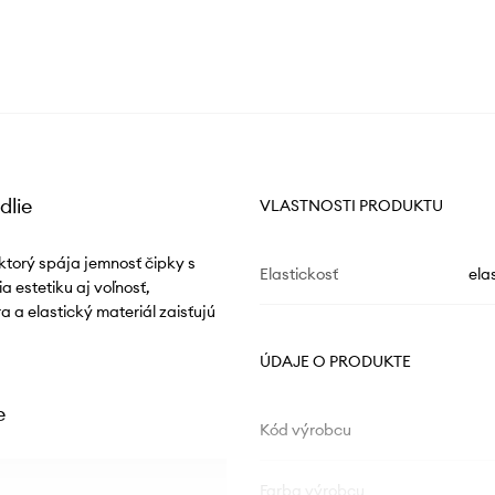
dlie
VLASTNOSTI PRODUKTU
torý spája jemnosť čipky s
Elastickosť
ela
a estetiku aj voľnosť,
a a elastický materiál zaisťujú
ÚDAJE O PRODUKTE
e
Kód výrobcu
Farba výrobcu