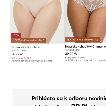
-11%
*EXTRA -5 % s kódom: SALE
*EXTRA -5 % s kódom: SALE
Brazílske nohavičky Chantelle
Nohavičky Chantelle
Aktuálna cena:
Aktuálna cena:
39,99 €
14,99 €
Bežná cena:
59,99 €
Bežná cena:
26,99 €
Najnižšia cena za posledných 30 dní pre
Najnižšia cena za posledných 30 dní pred
poskytnutím zľavy:
37,99 €
poskytnutím zľavy:
16,99 €
Prihláste sa k odberu novini