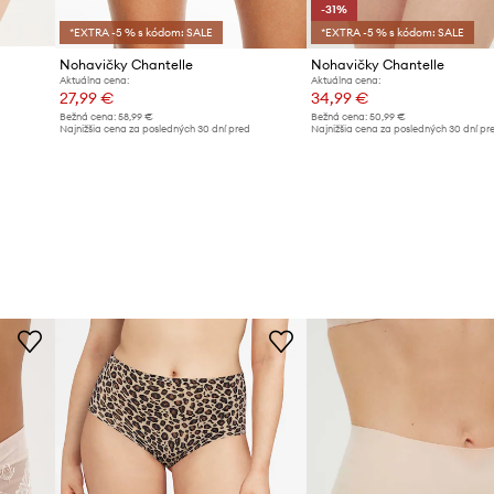
-31%
*EXTRA -5 % s kódom: SALE
*EXTRA -5 % s kódom: SALE
Nohavičky Chantelle
Nohavičky Chantelle
Aktuálna cena:
Aktuálna cena:
27,99 €
34,99 €
Bežná cena:
58,99 €
Bežná cena:
50,99 €
d
Najnižšia cena za posledných 30 dní pred
Najnižšia cena za posledných 30 dní pr
poskytnutím zľavy:
28,99 €
poskytnutím zľavy:
50,99 €