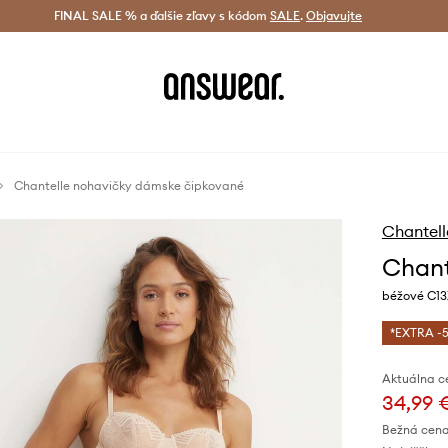
tná doprava od 60 € >
FINAL SALE % a ďalšie zľavy s kódom
Doručenie aj do 24 h >
SALE
.
Objavujte
Šetrite s A
Chantelle nohavičky dámske čipkované
Chantell
Chant
béžové C1
*EXTRA -5
Aktuálna c
34,99 
Bežná cena