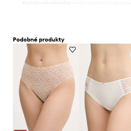
Klasický strih nohavičiek
ponúka optimálne krytie a poho
pocitu sebavedomia
Elastický materiál
jemne sa prispôsobuje postave, podp
pohybu
Podobné produkty
Kombinácia čipky a úpletu
vytvára zmyselnú textúru, zá
priedušnosť
Mierny stupeň krytia
umožňuje diskrétnosť, zároveň zvý
krivky
Hladká úprava
zaisťuje neviditeľnosť pod oblečením, čo
akýmkoľvek outfitom