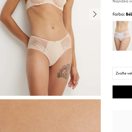
Najnižšia c
Farba:
b
Zvoľte ve