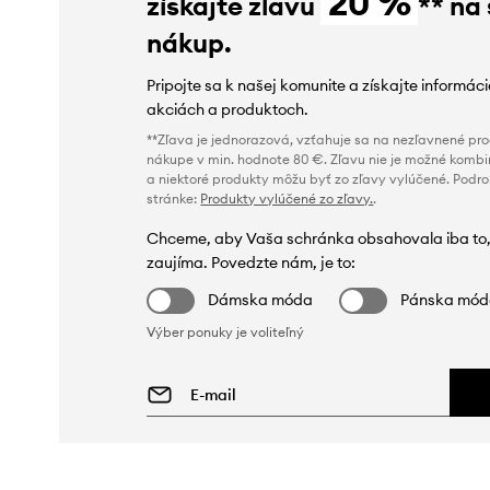
20 %
získajte zľavu
** na
nákup.
Pripojte sa k našej komunite a získajte informác
akciách a produktoch.
**Zľava je jednorazová, vzťahuje sa na nezľavnené prod
nákupe v min. hodnote 80 €. Zľavu nie je možné kombi
a niektoré produkty môžu byť zo zľavy vylúčené. Podr
stránke:
Produkty vylúčené zo zľavy.
.
Chceme, aby Vaša schránka obsahovala iba to,
zaujíma. Povedzte nám, je to:
Dámska móda
Pánska mó
Výber ponuky je voliteľný