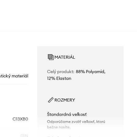
MATERIÁL
Celý produkt
:
88% Polyamid,
stický materiál
12% Elastan
ROZMERY
Štandardná veľkosť
C13XB0
Odporúčame zvoliť veľkosť, ktorú
bežne nosíte.
01N