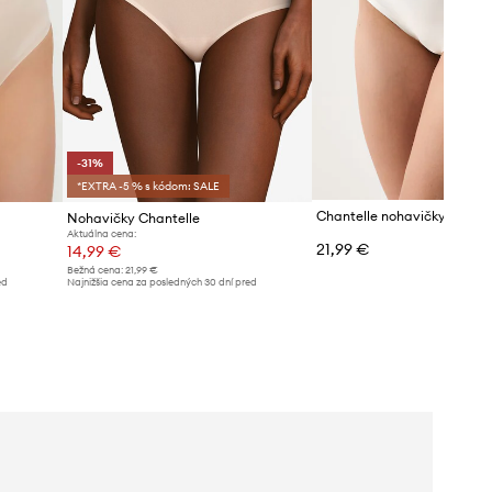
-31%
*EXTRA -5 % s kódom: SALE
Chantelle nohavičky dáms
Nohavičky Chantelle
Aktuálna cena:
21,99 €
14,99 €
Bežná cena:
21,99 €
ed
Najnižšia cena za posledných 30 dní pred
poskytnutím zľavy:
21,99 €