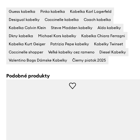
Guess kabelka
Pinko kabelka
Kabelka Karl Lagerfeld
Desigual kabelky
Coccinelle kabelka
Coach kabelka
Kabelka Calvin Klein
Steve Madden kabelky
Aldo kabelky
Dkny kabelka
Michael Kors kabelky
Kabelka Chiara Ferragni
Kabelka Kurt Geiger
Patrizia Pepe kabelky
Kabelky Twinset
Coccinelle shopper
Veľké kabelky cez rameno
Diesel Kabelky
Valentino Bags Dámske Kabelky
Čierny piatok 2025
Podobné produkty