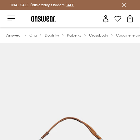
FINAL SALE! Ďalšie zľavy s kódom
Šetrite s Answear Club >
SALE
Answear
Ona
Doplnky
Kabelky
Crossbody