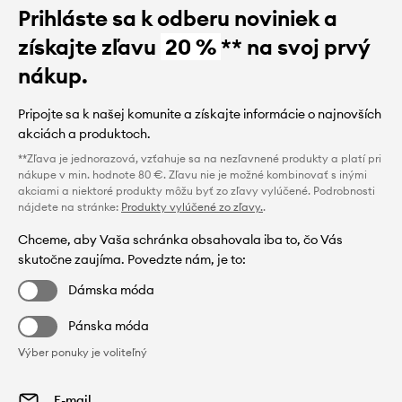
Prihláste sa k odberu noviniek a
získajte zľavu
20 %
** na svoj prvý
nákup.
Pripojte sa k našej komunite a získajte informácie o najnovších
akciách a produktoch.
**Zľava je jednorazová, vzťahuje sa na nezľavnené produkty a platí pri
nákupe v min. hodnote 80 €. Zľavu nie je možné kombinovať s inými
akciami a niektoré produkty môžu byť zo zľavy vylúčené. Podrobnosti
nájdete na stránke:
Produkty vylúčené zo zľavy.
.
Chceme, aby Vaša schránka obsahovala iba to, čo Vás
skutočne zaujíma. Povedzte nám, je to:
Dámska móda
Pánska móda
Výber ponuky je voliteľný