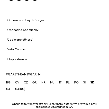
Ochrana osobných údajov
Obchodné podmienky
Údaje spoločnosti
Vaše Cookies
Mapa stránok
WEARETHEANSWEAR IN:
BG
CY
CZ
GR
HR
HU
IT
PL
RO
SI
SK
UA
UA(RU)
Obsah tejto webovej stránky je chránený autorským právom a patrí
spoločnosti Answear.com S.A.