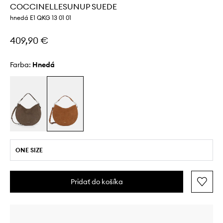
COCCINELLESUNUP SUEDE
hnedá E1 QKG 13 01 01
409,90 €
Farba:
hnedá
ONE SIZE
Pridať do košíka