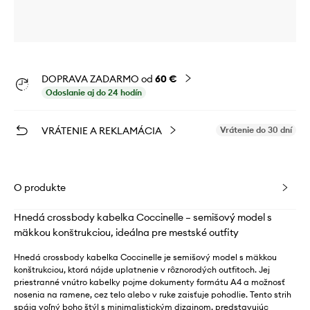
DOPRAVA ZADARMO od
60 €
Odoslanie aj do 24 hodín
VRÁTENIE A REKLAMÁCIA
Vrátenie do 30 dní
O produkte
Hnedá crossbody kabelka Coccinelle – semišový model s
mäkkou konštrukciou, ideálna pre mestské outfity
Hnedá crossbody kabelka Coccinelle je semišový model s mäkkou
konštrukciou, ktorá nájde uplatnenie v rôznorodých outfitoch. Jej
priestranné vnútro kabelky pojme dokumenty formátu A4 a možnosť
nosenia na ramene, cez telo alebo v ruke zaisťuje pohodlie. Tento strih
spája voľný boho štýl s minimalistickým dizajnom, predstavujúc