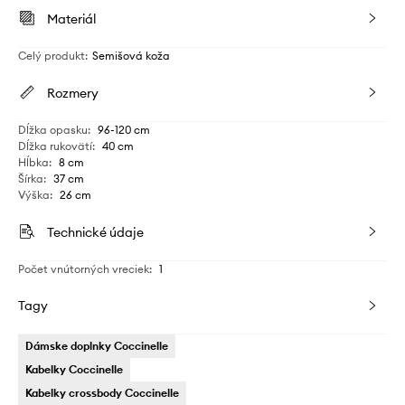
Materiál
Celý produkt
:
Semišová koža
Rozmery
Dĺžka opasku
:
96-120 cm
Dĺžka rukovätí
:
40 cm
Hĺbka
:
8 cm
Šírka
:
37 cm
Výška
:
26 cm
Technické údaje
Počet vnútorných vreciek
:
1
Tagy
Dámske doplnky Coccinelle
Kabelky Coccinelle
Kabelky crossbody Coccinelle