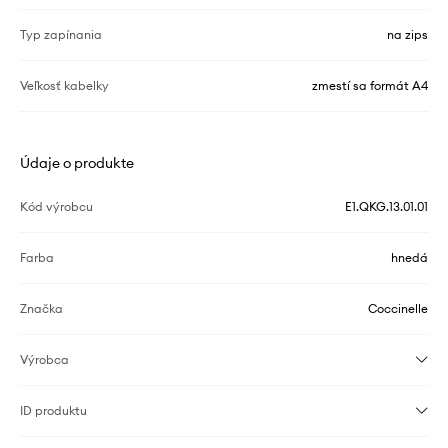
Typ zapínania
na zips
Veľkosť kabelky
zmestí sa formát A4
Údaje o produkte
Kód výrobcu
E1.QKG.13.01.01
Farba
hnedá
Značka
Coccinelle
Výrobca
ID produktu