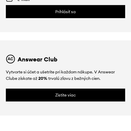
Prihlásiť sa
Answear Club
Vytvorte si účet a ušetrite pri každom nákupe. V Answear
Clube získate až
20%
trvalú zľavu z bežných cien.
Zistite viac