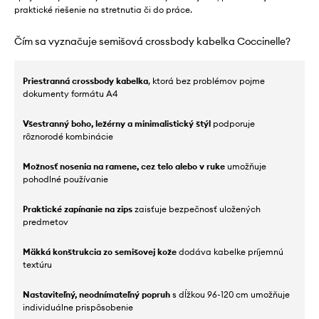
praktické riešenie na stretnutia či do práce.
Čím sa vyznačuje semišová crossbody kabelka Coccinelle?
Priestranná crossbody kabelka
, ktorá bez problémov pojme
dokumenty formátu A4
Všestranný boho, ležérny a minimalistický štýl
podporuje
rôznorodé kombinácie
Možnosť nosenia na ramene, cez telo alebo v ruke
umožňuje
pohodlné používanie
Praktické zapínanie na zips
zaisťuje bezpečnosť uložených
predmetov
Mäkká konštrukcia zo semišovej kože
dodáva kabelke príjemnú
textúru
Nastaviteľný, neodnímateľný popruh
s dĺžkou 96-120 cm umožňuje
individuálne prispôsobenie