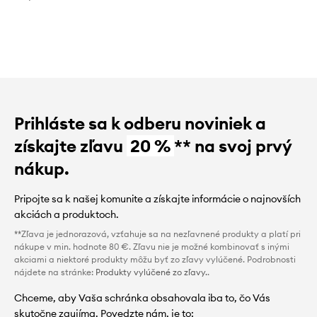
Prihláste sa k odberu noviniek a
získajte zľavu
20 %
** na svoj prvý
nákup.
Pripojte sa k našej komunite a získajte informácie o najnovších
akciách a produktoch.
**Zľava je jednorazová, vzťahuje sa na nezľavnené produkty a platí pri
nákupe v min. hodnote 80 €. Zľavu nie je možné kombinovať s inými
akciami a niektoré produkty môžu byť zo zľavy vylúčené. Podrobnosti
nájdete na stránke:
Produkty vylúčené zo zľavy.
.
Chceme, aby Vaša schránka obsahovala iba to, čo Vás
skutočne zaujíma. Povedzte nám, je to: