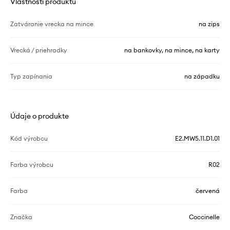
Vlastnosti produktu
Zatváranie vrecka na mince
na zips
Vrecká / priehradky
na bankovky, na mince, na karty
Typ zapínania
na západku
Údaje o produkte
Kód výrobcu
E2.MW5.11.D1.01
Farba výrobcu
R02
Farba
červená
Značka
Coccinelle