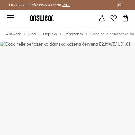
Šetrite s Answear Club >
FINAL SALE! Ďalšie zľavy s kódom
SALE
Answear
Ona
Doplnky
Peňaženky