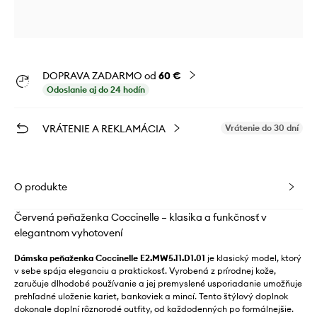
DOPRAVA ZADARMO od
60 €
Odoslanie aj do 24 hodín
VRÁTENIE A REKLAMÁCIA
Vrátenie do 30 dní
O produkte
Červená peňaženka Coccinelle – klasika a funkčnosť v
elegantnom vyhotovení
Dámska peňaženka Coccinelle E2.MW5.11.D1.01
je klasický model, ktorý
v sebe spája eleganciu a praktickosť. Vyrobená z prírodnej kože,
zaručuje dlhodobé používanie a jej premyslené usporiadanie umožňuje
prehľadné uloženie kariet, bankoviek a mincí. Tento štýlový doplnok
dokonale doplní rôznorodé outfity, od každodenných po formálnejšie.