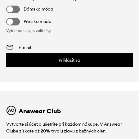
Dámska móda
Pánska móda
Výber ponuky je voliteľný
Prihlásiť sa
Answear Club
Vytvorte si účet a ušetrite pri každom nákupe. V Answear
Clube získate až
20%
trvalú zľavu z bežných cien.