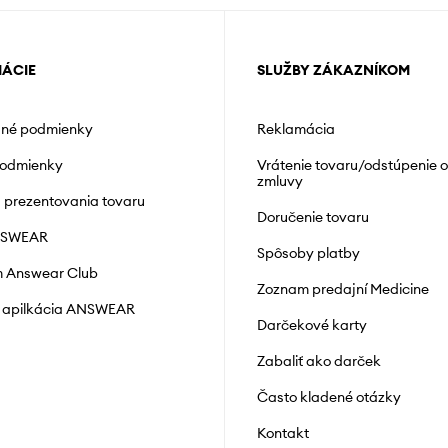
MÁCIE
SLUŽBY ZÁKAZNÍKOM
né podmienky
Reklamácia
podmienky
Vrátenie tovaru/odstúpenie 
zmluvy
á prezentovania tovaru
Doručenie tovaru
NSWEAR
Spôsoby platby
 Answear Club
Zoznam predajní Medicine
 apilkácia ANSWEAR
Darčekové karty
Zabaliť ako darček
Často kladené otázky
Kontakt