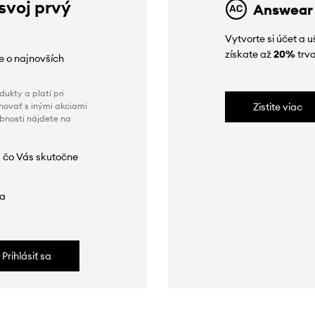
 svoj prvý
Answear
Vytvorte si účet a 
získate až
20%
trva
ie o najnovších
ukty a platí pri
novať s inými akciami
Zistite viac
obnosti nájdete na
 čo Vás skutočne
da
Prihlásiť sa