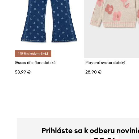
*-15 % s kódom: SALE
Guess rifle flare detské
Mayoral sveter detský
53,99 €
28,90 €
Prihláste sa k odberu novini