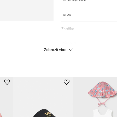
Farba výrobcu
Farba
Značka
Výrobca
Zobraziť viac
ID produktu