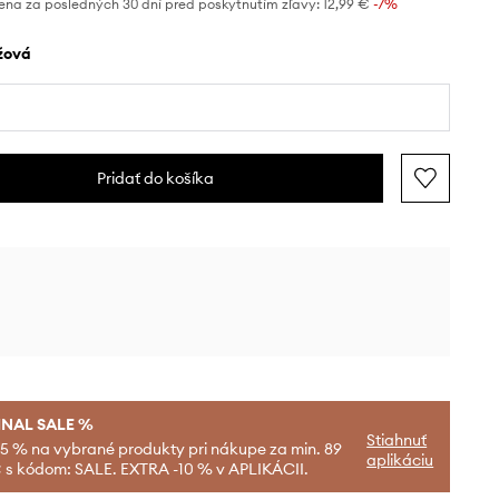
ena za posledných 30 dní pred poskytnutím zľavy:
12,99 €
 -7%
užová
Pridať do košíka
INAL SALE %
Stiahnuť
-5 % na vybrané produkty pri nákupe za min. 89
aplikáciu
 s kódom: SALE. EXTRA -10 % v APLIKÁCII.