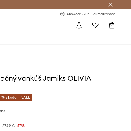
nswear Club >
-20 % na prvý nákup >
Answear Club
Journal
Pomoc
ačný vankúš Jamiks OLIVIA
 % s kódom: SALE
ena:
:
27,99 €
-57%