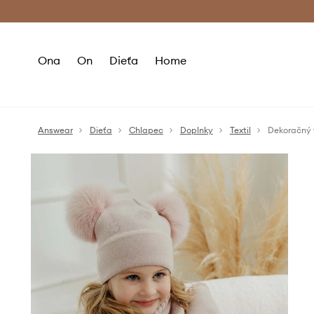
Premium Fashion Benefits >
Bezpla
Ona
On
Dieťa
Home
Answear
Dieťa
Chlapec
Doplnky
Textil
Dekoračný 