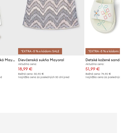
*EXTRA -5 % s kódom: SALE
*EXTRA -5 % s kódom: SALE
Dvojdielne plavky pre bábätká Mayoral Newborn
Dievčenská sukňa Mayoral
Aktuálna cena:
Aktuálna cena:
18,99 €
51,99 €
Bežná cena:
30,90 €
Bežná cena:
74,90 €
ed
Najnižšia cena za posledných 30 dní pred
Najnižšia cena za posledných 30 dní 
poskytnutím zľavy:
19,99 €
poskytnutím zľavy:
54,99 €