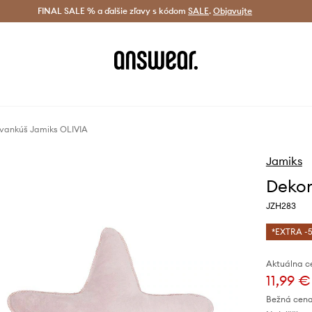
tná doprava od 60 € >
FINAL SALE % a ďalšie zľavy s kódom
Doručenie aj do 24 h >
SALE
.
Objavujte
Šetrite s A
vankúš Jamiks OLIVIA
Jamiks
Dekor
JZH283
*EXTRA -5
Aktuálna c
11,99 €
Bežná cena