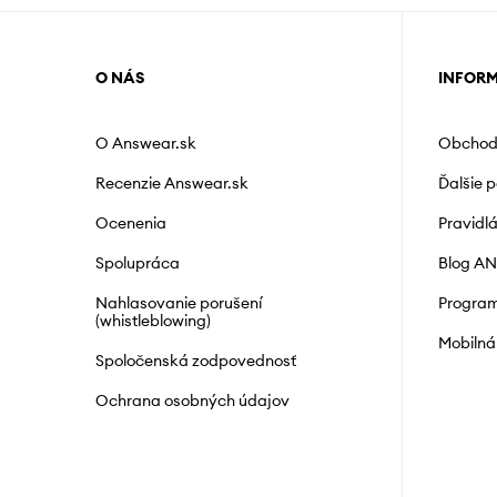
O NÁS
INFOR
O Answear.sk
Obchod
Recenzie Answear.sk
Ďalšie 
Ocenenia
Pravidl
Spolupráca
Blog A
Nahlasovanie porušení
Program
(whistleblowing)
Mobilná
Spoločenská zodpovednosť
Ochrana osobných údajov