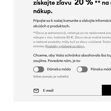
20 %
získajte zľavu
** na
nákup.
Pripojte sa k našej komunite a získajte informác
akciách a produktoch.
**Zľava je jednorazová, vzťahuje sa na nezľavnené prod
nákupe v min. hodnote 80 €. Zľavu nie je možné kombi
a niektoré produkty môžu byť zo zľavy vylúčené. Podr
stránke:
Produkty vylúčené zo zľavy.
.
Chceme, aby Vaša schránka obsahovala iba to,
zaujíma. Povedzte nám, je to:
Dámska móda
Pánska mó
Výber ponuky je voliteľný