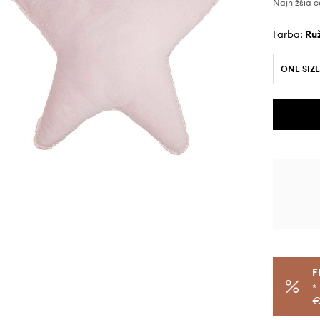
Najnižšia c
Farba:
r
ONE SIZE
F
*
€