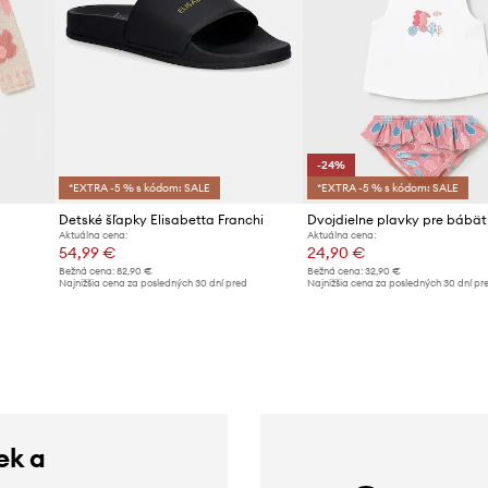
-24%
*EXTRA -5 % s kódom: SALE
*EXTRA -5 % s kódom: SALE
Detské šľapky Elisabetta Franchi
Aktuálna cena:
Aktuálna cena:
54,99 €
24,90 €
Bežná cena:
82,90 €
Bežná cena:
32,90 €
Najnižšia cena za posledných 30 dní pred
Najnižšia cena za posledných 30 dní pr
poskytnutím zľavy:
59,99 €
poskytnutím zľavy:
32,90 €
ek a