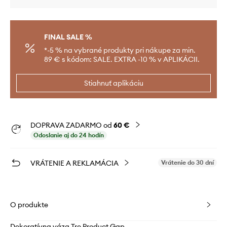
FINAL SALE %
*-5 % na vybrané produkty pri nákupe za min.
89 € s kódom: SALE. EXTRA -10 % v APLIKÁCII.
Stiahnuť aplikáciu
DOPRAVA ZADARMO od
60 €
Odoslanie aj do 24 hodín
VRÁTENIE A REKLAMÁCIA
Vrátenie do 30 dní
O produkte
Dekoratívna váza Tre Product Gap