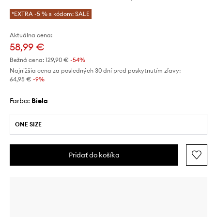
*EXTRA -5 % s kódom: SALE
Aktuálna cena:
58,99 €
Bežná cena:
129,90 €
-54%
Najnižšia cena za posledných 30 dní pred poskytnutím zľavy:
64,95 €
 -9%
Farba:
biela
ONE SIZE
Pridať do košíka