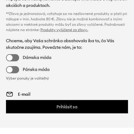
akciách a produktoch.
**Zľava je jednorazová, vzťahuje sa na nezľavnené produkty a platí pri
nákupe v min. hodnote 80 €. Zľavu nie je možné kombinovať s inými
akciami a niektoré produkty môžu byť zo zľavy vylúčené. Podrobnosti
nájdete na stránke:
Produkty vylúčené zo zľavy.
.
Chceme, aby Vaša schránka obsahovala iba to, čo Vás
skutočne zaujíma. Povedzte nám, je to:
Dámska móda
Pánska móda
Výber ponuky je voliteľný
Prihlásiť sa