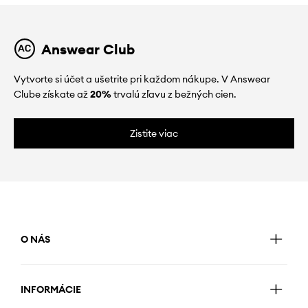
Answear Club
Vytvorte si účet a ušetrite pri každom nákupe. V Answear
Clube získate až
20%
trvalú zľavu z bežných cien.
Zistite viac
O NÁS
INFORMÁCIE