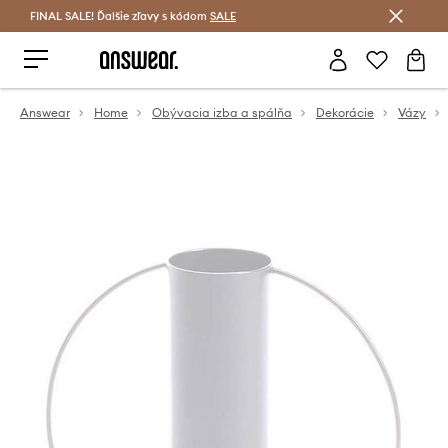
FINAL SALE! Ďalšie zľavy s kódom
Šetrite s Answear Club >
SALE
Answear
Home
Obývacia izba a spálňa
Dekorácie
Vázy