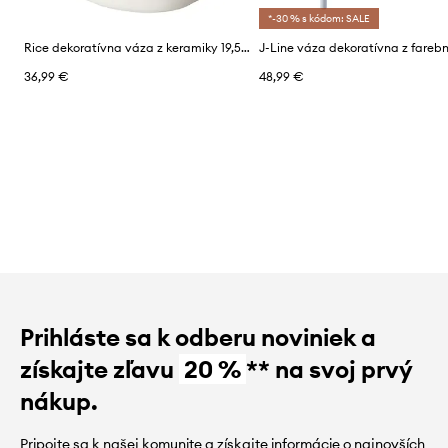
*-30 % s kódom: SALE
Rice dekoratívna váza z keramiky 19,5 x 12,5 cm
36,99 €
48,99 €
Prihláste sa k odberu noviniek a
získajte zľavu
20 %
** na svoj prvý
nákup.
Pripojte sa k našej komunite a získajte informácie o najnovších