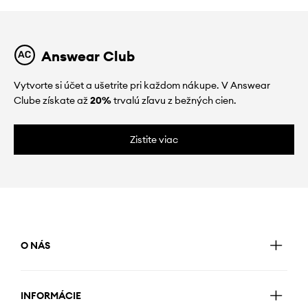
Answear Club
Vytvorte si účet a ušetrite pri každom nákupe. V Answear
Clube získate až
20%
trvalú zľavu z bežných cien.
Zistite viac
O NÁS
INFORMÁCIE