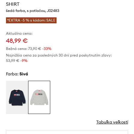
SHIRT
šedá farba, s potlačou, J02483
*EXTRA -5 % s kódom: SALE
Aktuálna cena:
48,99 €
Bežná cena:
73,90 €
-33%
Najnižšia cena za posledných 30 dní pred poskytnutím zľavy:
53,99 €
 -9%
Farba:
sivá
Tabuľka veľkostí