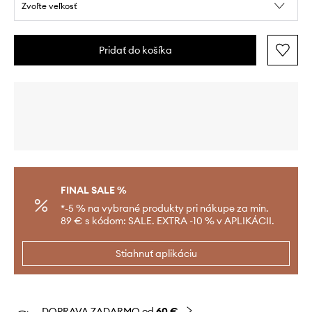
Zvoľte veľkosť
Pridať do košíka
FINAL SALE %
*-5 % na vybrané produkty pri nákupe za min.
89 € s kódom: SALE. EXTRA -10 % v APLIKÁCII.
Stiahnuť aplikáciu
DOPRAVA ZADARMO od
60 €