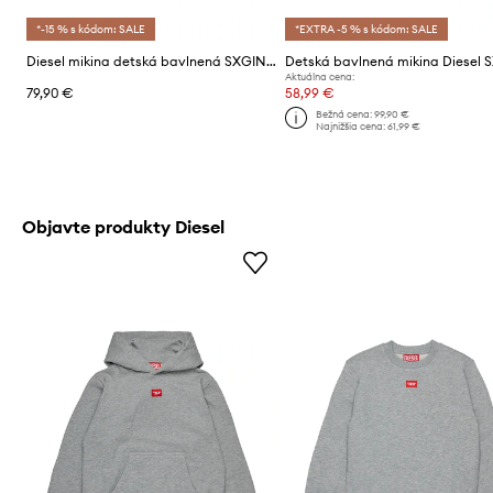
*-15 % s kódom: SALE
*EXTRA -5 % s kódom: SALE
Diesel mikina detská bavlnená SXGIN OVER SWEAT-SHIRT
Aktuálna cena:
79,90 €
58,99 €
Bežná cena:
99,90 €
Najnižšia cena:
61,99 €
Objavte produkty Diesel