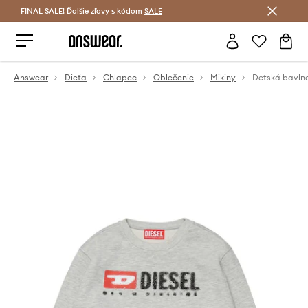
FINAL SALE! Ďalšie zľavy s kódom
Šetrite s Answear Club >
SALE
Answear
Dieťa
Chlapec
Oblečenie
Mikiny