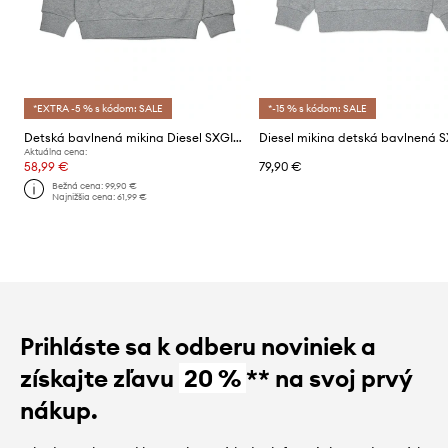
*EXTRA -5 % s kódom: SALE
*-15 % s kódom: SALE
Detská bavlnená mikina Diesel SXGINHOOD OVER SWEAT-SHIRT
Aktuálna cena:
58,99 €
79,90 €
Bežná cena:
99,90 €
Najnižšia cena:
61,99 €
Prihláste sa k odberu noviniek a
získajte zľavu
20 %
** na svoj prvý
nákup.