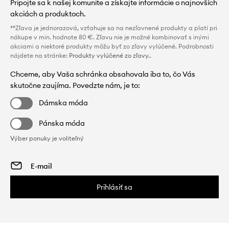
Pripojte sa k našej komunite a získajte informácie o najnovších
akciách a produktoch.
**Zľava je jednorazová, vzťahuje sa na nezľavnené produkty a platí pri
nákupe v min. hodnote 80 €. Zľavu nie je možné kombinovať s inými
akciami a niektoré produkty môžu byť zo zľavy vylúčené. Podrobnosti
nájdete na stránke:
Produkty vylúčené zo zľavy.
.
Chceme, aby Vaša schránka obsahovala iba to, čo Vás
skutočne zaujíma. Povedzte nám, je to:
Dámska móda
Pánska móda
Výber ponuky je voliteľný
Prihlásiť sa