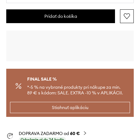
Pridať do košíka
FINAL SALE %
*-5 % na vybrané produkty pri nákupe za min.
89 € s kódom: SALE. EXTRA -10 % v APLIKÁCII.
Stiahnuť aplikáciu
DOPRAVA ZADARMO od
60 €
Odoslanie aj do 24 hodín