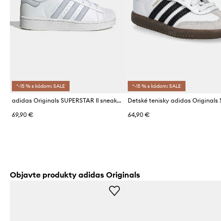
*-15 % s kódom: SALE
*-15 % s kódom: SALE
adidas Originals SUPERSTAR II sneakers detské semišové
69,90 €
64,90 €
Objavte produkty adidas Originals