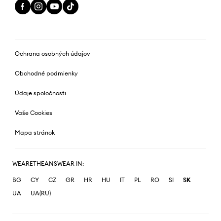
Ochrana osobných údajov
Obchodné podmienky
Údaje spoločnosti
Vaše Cookies
Mapa stránok
WEARETHEANSWEAR IN:
BG
CY
CZ
GR
HR
HU
IT
PL
RO
SI
SK
UA
UA(RU)