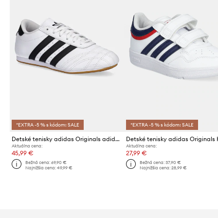
*EXTRA -5 % s kódom: SALE
*EXTRA -5 % s kódom: SALE
Detské tenisky adidas Originals adidas TAEKWONDO LACE
Aktuálna cena:
Aktuálna cena:
45,99 €
27,99 €
Bežná cena:
69,90 €
Bežná cena:
37,90 €
Najnižšia cena:
49,99 €
Najnižšia cena:
28,99 €