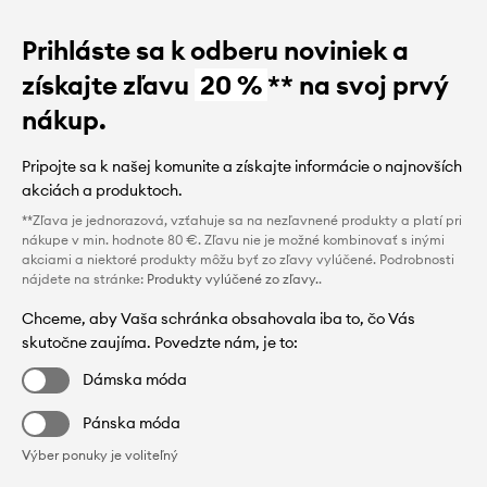
Prihláste sa k odberu noviniek a
získajte zľavu
20 %
** na svoj prvý
nákup.
Pripojte sa k našej komunite a získajte informácie o najnovších
akciách a produktoch.
**Zľava je jednorazová, vzťahuje sa na nezľavnené produkty a platí pri
nákupe v min. hodnote 80 €. Zľavu nie je možné kombinovať s inými
akciami a niektoré produkty môžu byť zo zľavy vylúčené. Podrobnosti
nájdete na stránke:
Produkty vylúčené zo zľavy.
.
Chceme, aby Vaša schránka obsahovala iba to, čo Vás
skutočne zaujíma. Povedzte nám, je to:
Dámska móda
Pánska móda
Výber ponuky je voliteľný