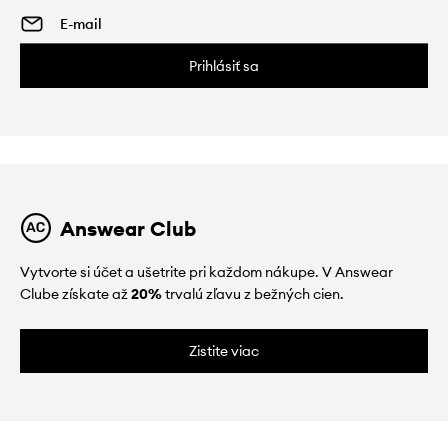
Prihlásiť sa
Answear Club
Vytvorte si účet a ušetrite pri každom nákupe. V Answear
Clube získate až
20%
trvalú zľavu z bežných cien.
Zistite viac