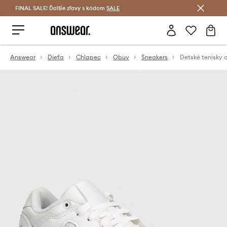
FINAL SALE! Ďalšie zľavy s kódom
Šetrite s Answear Club >
SALE
Answear
Dieťa
Chlapec
Obuv
Sneakers