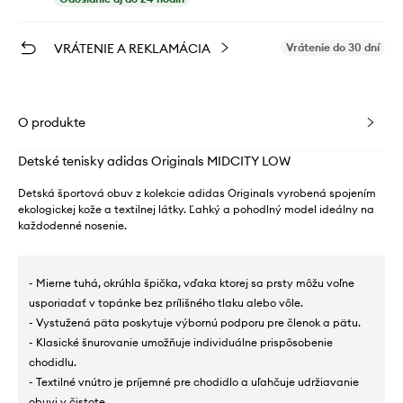
VRÁTENIE A REKLAMÁCIA
Vrátenie do 30 dní
O produkte
Detské tenisky adidas Originals MIDCITY LOW
Detská športová obuv z kolekcie adidas Originals vyrobená spojením
ekologickej kože a textilnej látky. Ľahký a pohodlný model ideálny na
každodenné nosenie.
- Mierne tuhá, okrúhla špička, vďaka ktorej sa prsty môžu voľne
usporiadať v topánke bez prílišného tlaku alebo vôle.
- Vystužená päta poskytuje výbornú podporu pre členok a pätu.
- Klasické šnurovanie umožňuje individuálne prispôsobenie
chodidlu.
- Textilné vnútro je príjemné pre chodidlo a uľahčuje udržiavanie
obuvi v čistote.