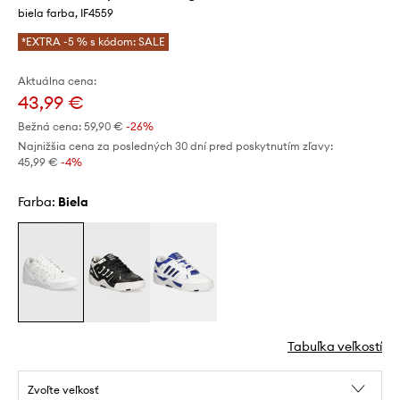
biela farba, IF4559
*EXTRA -5 % s kódom: SALE
Aktuálna cena:
43,99 €
Bežná cena:
59,90 €
-26%
Najnižšia cena za posledných 30 dní pred poskytnutím zľavy:
45,99 €
 -4%
Farba:
biela
Tabuľka veľkostí
Zvoľte veľkosť