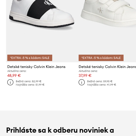
*EXTRA -5 % s kódom: SALE
*EXTRA -5 % s kódom: SALE
Detské tenisky Calvin Klein Jeans
Detské tenisky Calvin Klein Jean
Aktuálna cena:
Aktuálna cena:
48,99 €
37,99 €
Bežná cena:
82,99 €
Bežná cena:
59,95 €
Najnižšia cena:
51,99 €
Najnižšia cena:
41,99 €
Prihláste sa k odberu noviniek a