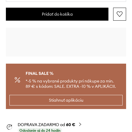
Pridať do košíka
FINAL SALE %
*-5 % na vybrané produkty pri nákupe za min.
89 € s kódom: SALE. EXTRA -10 % v APLIKÁCII.
Stiahnuť aplikáciu
DOPRAVA ZADARMO od
60 €
Odoslanie aj do 24 hodín