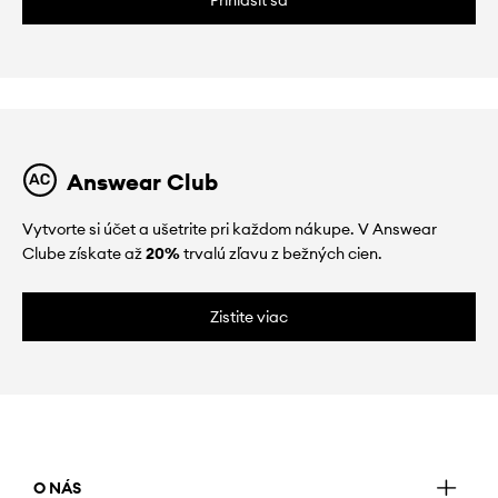
Prihlásiť sa
Answear Club
Vytvorte si účet a ušetrite pri každom nákupe. V Answear
Clube získate až
20%
trvalú zľavu z bežných cien.
Zistite viac
O NÁS