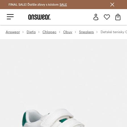
FINAL SALE! Ďalšie zľavy s kódom
Šetrite s Answear Club >
SALE
Answear
Dieťa
Chlapec
Obuv
Sneakers
Detské tenisky 