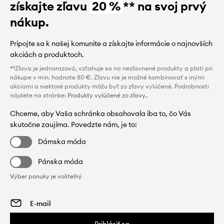
získajte zľavu
20 %
** na svoj prvý
nákup.
Pripojte sa k našej komunite a získajte informácie o najnovších
akciách a produktoch.
**Zľava je jednorazová, vzťahuje sa na nezľavnené produkty a platí pri
nákupe v min. hodnote 80 €. Zľavu nie je možné kombinovať s inými
akciami a niektoré produkty môžu byť zo zľavy vylúčené. Podrobnosti
nájdete na stránke:
Produkty vylúčené zo zľavy.
.
Chceme, aby Vaša schránka obsahovala iba to, čo Vás
skutočne zaujíma. Povedzte nám, je to:
Dámska móda
Pánska móda
Výber ponuky je voliteľný