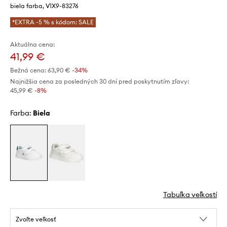
biela farba, V1X9-83276
*EXTRA -5 % s kódom: SALE
Aktuálna cena:
41,99 €
Bežná cena:
63,90 €
-34%
Najnižšia cena za posledných 30 dní pred poskytnutím zľavy:
45,99 €
 -8%
Farba:
biela
Tabuľka veľkostí
Zvoľte veľkosť