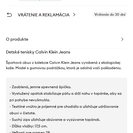
VRÁTENIE A REKLAMÁCIA
Vrátenie do 30 dní
O produkte
Detské tenisky Calvin Klein Jeans
Športová obuv z kolekcie Calvin Klein Jeans vyrobená z ekologickej
kože. Model s gumovou podrážkou, ktorá je odolná voči poškodeniu.
- Zaoblená, jemne spevnená špička.
- Vystužený opätok stabilizuje pätu a drží nohu v topánke, aby sa
pri pohybe nevyšmykla.
- Textilné vnútro je príjemné pre chodidlo a uľahčuje udržiavanie
obuvi v čistote.
- Suchý zips uľahčuje obúvanie a vyzúvanie topánok.
- Dĺžka vložky: 17,5 cm.
- Veľkosti pre rozmer: 28.