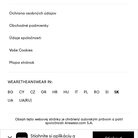
Ochrana osobných údajov
Obchodné podmienky
Údaje spoločnosti
Vaše Cookies
Mapa stránok
WEARETHEANSWEAR IN:
BG
CY
CZ
GR
HR
HU
IT
PL
RO
SI
SK
UA
UA(RU)
Obsah tejto webovej stránky je chránený autorským právom a patrí
spoločnosti Answear.com S.A.
Stiahnite si aplikáciu a