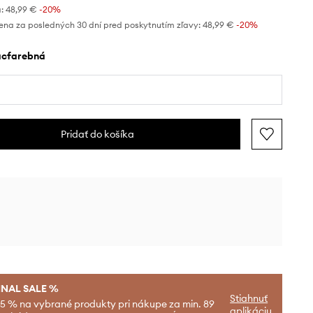
:
48,99 €
-20%
ena za posledných 30 dní pred poskytnutím zľavy:
48,99 €
 -20%
iacfarebná
Pridať do košíka
INAL SALE %
Stiahnuť
-5 % na vybrané produkty pri nákupe za min. 89
aplikáciu