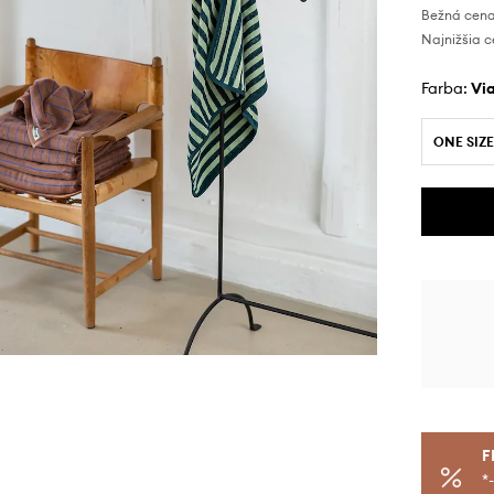
Bežná cena
Najnižšia c
Farba:
v
ONE SIZE
F
*