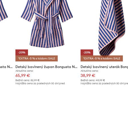
-20%
-20%
*EXTRA -5 % s kódom: SALE
*EXTRA -5 % s kódom: SALE
Detský bavlnený župan Bongusta Naram 11-13 lat
Detský bavlnený župan Bongusta Naram 8-10 lat
Aktuálna cena:
Aktuálna cena:
65,99 €
38,99 €
Bežná cena:
82,99 €
Bežná cena:
48,99 €
d
Najnižšia cena za posledných 30 dní pred
Najnižšia cena za posledných 30 dní pr
poskytnutím zľavy:
82,99 €
poskytnutím zľavy:
48,99 €