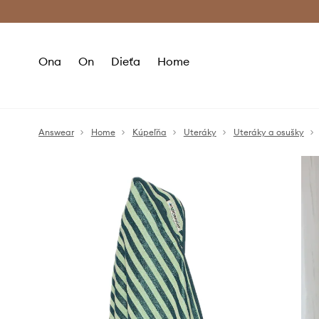
Premium Fashion Benefits >
Bezpla
Ona
On
Dieťa
Home
Answear
Home
Kúpeľňa
Uteráky
Uteráky a osušky