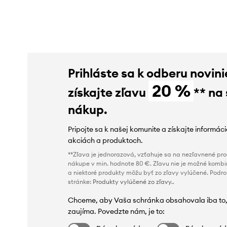
Prihláste sa k odberu novini
20 %
získajte zľavu
** na
nákup.
Pripojte sa k našej komunite a získajte informác
akciách a produktoch.
**Zľava je jednorazová, vzťahuje sa na nezľavnené prod
nákupe v min. hodnote 80 €. Zľavu nie je možné kombi
a niektoré produkty môžu byť zo zľavy vylúčené. Podr
stránke:
Produkty vylúčené zo zľavy.
.
Chceme, aby Vaša schránka obsahovala iba to,
zaujíma. Povedzte nám, je to: