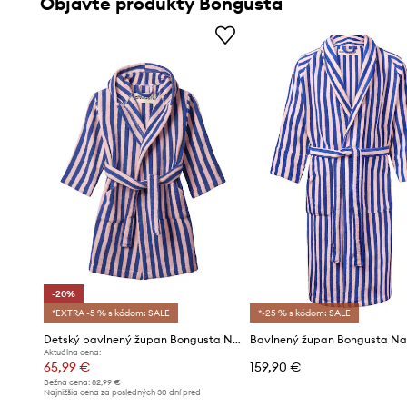
Objavte produkty Bongusta
-20%
*EXTRA -5 % s kódom: SALE
*-25 % s kódom: SALE
Detský bavlnený župan Bongusta Naram 11-13 lat
Aktuálna cena:
65,99 €
159,90 €
Bežná cena:
82,99 €
Najnižšia cena za posledných 30 dní pred
poskytnutím zľavy:
82,99 €