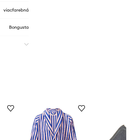
viacfarebná
Bongusta