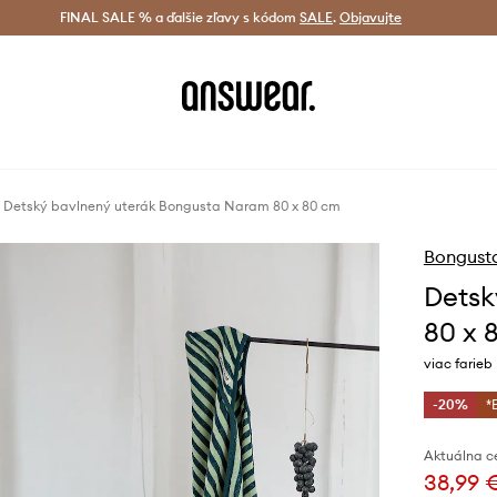
tná doprava od 60 € >
FINAL SALE % a ďalšie zľavy s kódom
Doručenie aj do 24 h >
SALE
.
Objavujte
Šetrite s A
Detský bavlnený uterák Bongusta Naram 80 x 80 cm
Bongust
Detsk
80 x 
viac farieb
-20%
*
Aktuálna c
38,99 