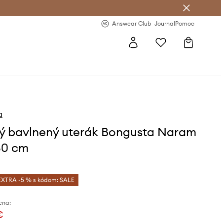
nswear Club >
-20 % na prvý nákup >
Answear Club
Journal
Pomoc
a
ý bavlnený uterák Bongusta Naram
80 cm
EXTRA -5 % s kódom: SALE
ena:
€