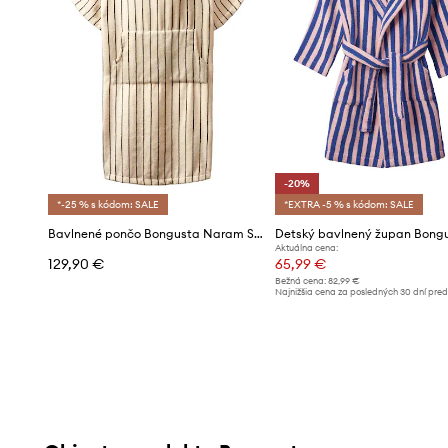
-20%
*-25 % s kódom: SALE
*EXTRA -5 % s kódom: SALE
Bavlnené pončo Bongusta Naram S/M
Aktuálna cena:
129,90 €
65,99 €
Bežná cena:
82,99 €
Najnižšia cena za posledných 30 dní pre
poskytnutím zľavy:
82,99 €