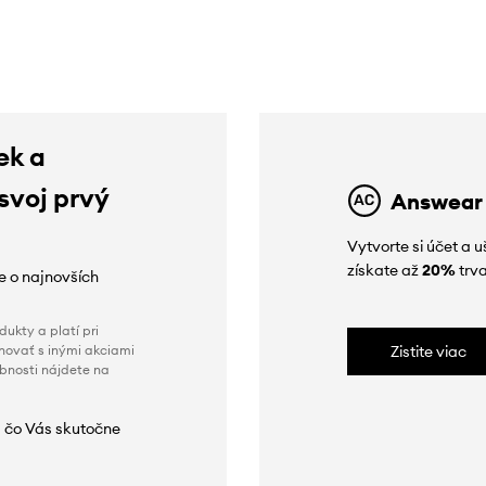
ek a
 svoj prvý
Answear
Vytvorte si účet a 
získate až
20%
trva
ie o najnovších
ukty a platí pri
novať s inými akciami
Zistite viac
obnosti nájdete na
 čo Vás skutočne