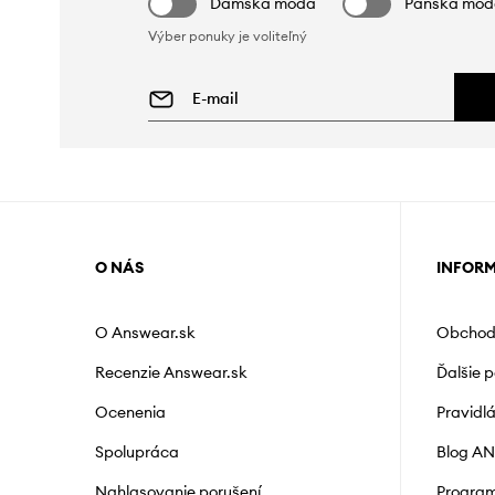
Dámska móda
Pánska mó
Výber ponuky je voliteľný
O NÁS
INFOR
O Answear.sk
Obchod
Recenzie Answear.sk
Ďalšie 
Ocenenia
Pravidl
Spolupráca
Blog A
Nahlasovanie porušení
Program