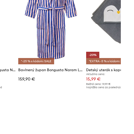
-20%
*-25 % s kódom: SALE
*EXTRA -5 % s kódom: SALE
Detský bavlnený uterák Bongusta Naram 80 x 80 cm
Bavlnený župan Bongusta Naram L/XL
Aktuálna cena:
159,90 €
15,99 €
Bežná cena:
19,99 €
ed
Najnižšia cena za posledných 30 dní 
poskytnutím zľavy:
19,99 €