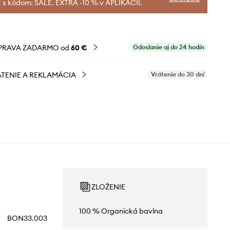
 s kódom: SALE. EXTRA -10 % v APLIKÁCII.
PRAVA ZADARMO od
60 €
Odoslanie aj do 24 hodín
TENIE A REKLAMÁCIA
Vrátenie do 30 dní
ZLOŽENIE
100 % Organická bavlna
BON33.003