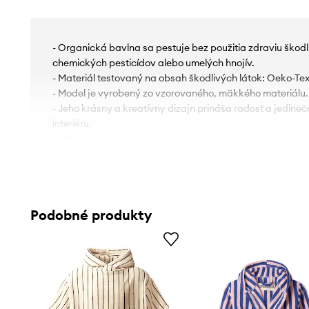
- Organická bavlna sa pestuje bez použitia zdraviu škodl
chemických pesticídov alebo umelých hnojív.
- Materiál testovaný na obsah škodlivých látok: Oeko-Te
- Model je vyrobený zo vzorovaného, ​​mäkkého materiálu.
- Jeho krásny a kreatívny dizajn prináša radosť a jedin
interiéru.
- Odporúčané pranie na 60 stupňov.
- Nebieliť.
- Možno sušiť v sušičke.
- Hmotnosť materiálu: 400 g/m2.
- Veľkosti: 80 x 80 cm.
Podobné produkty