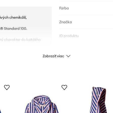
Farba
ivých chemikálií,
Značka
x® Standard 100.
ID produktu
ečný charakter do každého
Zobraziť viac