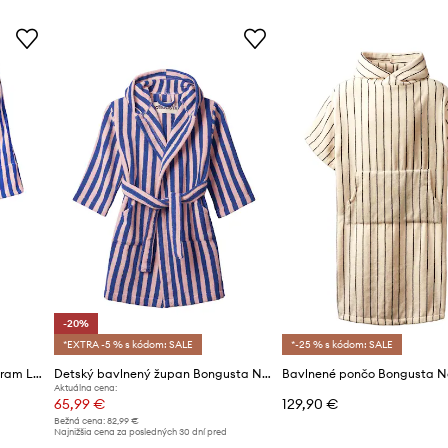
-20%
*EXTRA -5 % s kódom: SALE
*-25 % s kódom: SALE
Bavlnený župan Bongusta Naram L/XL
Detský bavlnený župan Bongusta Naram 8-10 lat
Aktuálna cena:
65,99 €
129,90 €
Bežná cena:
82,99 €
Najnižšia cena za posledných 30 dní pred
poskytnutím zľavy:
82,99 €