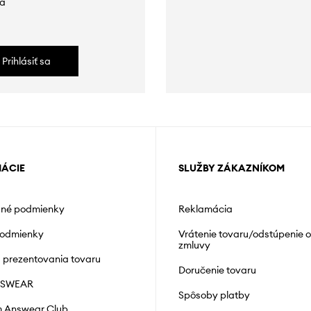
da
Prihlásiť sa
MÁCIE
SLUŽBY ZÁKAZNÍKOM
né podmienky
Reklamácia
podmienky
Vrátenie tovaru/odstúpenie 
zmluvy
á prezentovania tovaru
Doručenie tovaru
NSWEAR
Spôsoby platby
 Answear Club