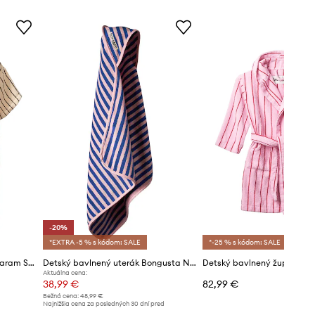
-20%
*EXTRA -5 % s kódom: SALE
*-25 % s kódom: SALE
Bavlnené pončo Bongusta Naram S/M
Detský bavlnený uterák Bongusta Naram 80 x 80 cm
Aktuálna cena:
38,99 €
82,99 €
Bežná cena:
48,99 €
Najnižšia cena za posledných 30 dní pred
poskytnutím zľavy:
48,99 €