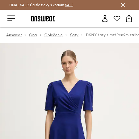
FINAL SALE! Ďalšie zľavy s kódom
Šetrite s Answear Club >
SALE
Answear
Ona
Oblečenie
Šaty
DKNY šaty s rozšíreným stri