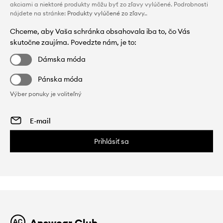
akciami a niektoré produkty môžu byť zo zľavy vylúčené. Podrobnosti
nájdete na stránke:
Produkty vylúčené zo zľavy.
.
Chceme, aby Vaša schránka obsahovala iba to, čo Vás
skutočne zaujíma. Povedzte nám, je to:
Dámska móda
Pánska móda
Výber ponuky je voliteľný
Prihlásiť sa
Answear Club