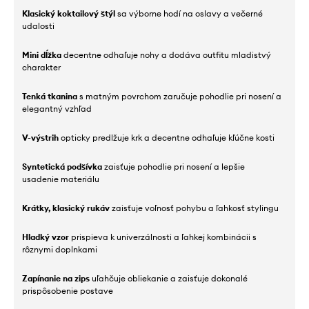
Klasický koktailový štýl
sa výborne hodí na oslavy a večerné
udalosti
Mini dĺžka
decentne odhaľuje nohy a dodáva outfitu mladistvý
charakter
Tenká tkanina
s matným povrchom zaručuje pohodlie pri nosení a
elegantný vzhľad
V-výstrih
opticky predlžuje krk a decentne odhaľuje kľúčne kosti
Syntetická podšívka
zaisťuje pohodlie pri nosení a lepšie
usadenie materiálu
Krátky, klasický rukáv
zaisťuje voľnosť pohybu a ľahkosť stylingu
Hladký vzor
prispieva k univerzálnosti a ľahkej kombinácii s
rôznymi doplnkami
Zapínanie na zips
uľahčuje obliekanie a zaisťuje dokonalé
prispôsobenie postave