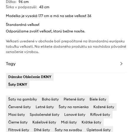
Dĺžka
:
96 cm
Šírka v podpazuší
:
43 cm
Modelka je vysoká 177 cm a má na sebe veľkosť 36
Štandardná veľkosť
Odporúčame zvoliť veľkosť, ktorú bežne nosíte.
Veľkosti uvedené v obchode boli prepočítané na štandardnú európsku
tabuľku veľkostí. Na etikete dodaného produktu sa nachádza pôvodné
označenie výrobcu.
Tagy
Dámske Oblečenie DKNY
Šaty DKNY
Šaty na gombíky
Boho šaty
Pletené šaty
Biele šaty
Červené šaty
Letné šaty
Šaty na ramienka
Kožené šaty
Maxi šaty
Spoločenské šaty
Lanové šaty
Rifľové šaty
Čierne šaty
Košeľové šaty
Midi šaty
Krátke šaty
Flitrové šaty
Dlhé šaty
Šaty na svadbu
Úpletové šaty