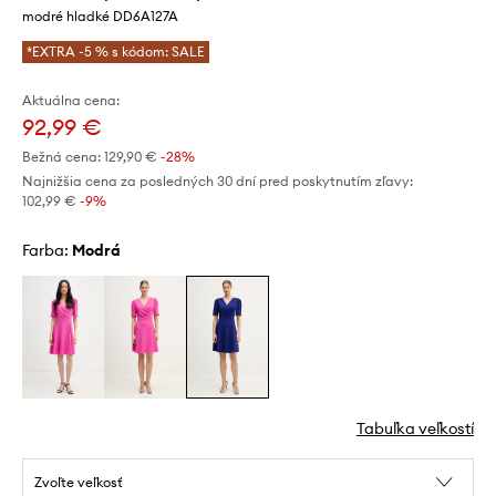
modré hladké DD6A127A
*EXTRA -5 % s kódom: SALE
Aktuálna cena:
92,99 €
Bežná cena:
129,90 €
-28%
Najnižšia cena za posledných 30 dní pred poskytnutím zľavy:
102,99 €
 -9%
Farba:
modrá
Tabuľka veľkostí
Zvoľte veľkosť