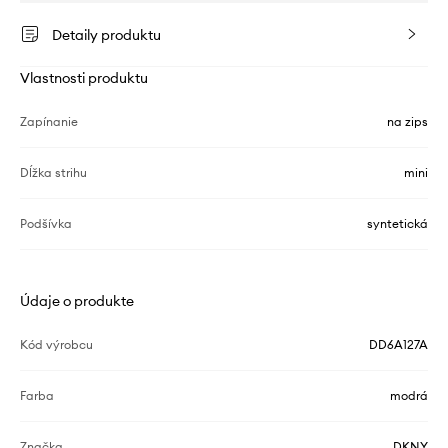
Detaily produktu
Vlastnosti produktu
Zapínanie
na zips
Dĺžka strihu
mini
Podšívka
syntetická
Údaje o produkte
Kód výrobcu
DD6A127A
Farba
modrá
Značka
DKNY