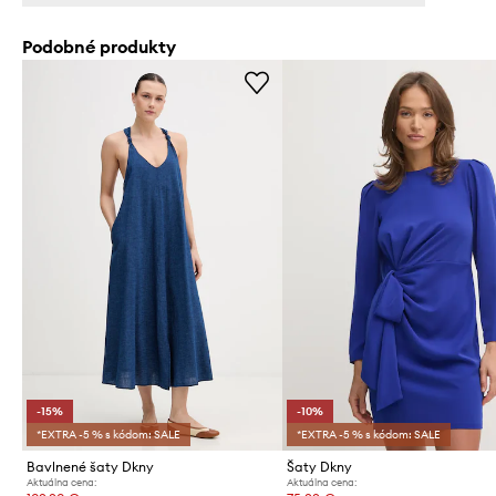
Podobné produkty
-15%
-10%
*EXTRA -5 % s kódom: SALE
*EXTRA -5 % s kódom: SALE
Bavlnené šaty Dkny
Šaty Dkny
Aktuálna cena:
Aktuálna cena: