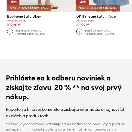
-15%
-20%
*EXTRA -5 % s kódom: SALE
*EXTRA -5 % s kódom: SALE
Bavlnené šaty Dkny
DKNY letné šaty rifľové
Aktuálna cena:
Aktuálna cena:
109,90 €
83,99 €
Bežná cena:
179,90 €
Bežná cena:
149,90 €
Najnižšia cena:
129,90 €
Najnižšia cena:
104,99 €
Prihláste sa k odberu noviniek a
získajte zľavu
20 %
** na svoj prvý
nákup.
Pripojte sa k našej komunite a získajte informácie o najnovších
akciách a produktoch.
**Zľava je jednorazová, vzťahuje sa na nezľavnené produkty a platí pri
nákupe v min. hodnote 80 €. Zľavu nie je možné kombinovať s inými