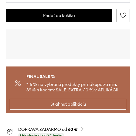
Pridať do košíka
FINAL SALE %
*-5 % na vybrané produkty pri nákupe za min.
89 € s kódom: SALE. EXTRA -10 % v APLIKÁCII.
Stiahnuť aplikáciu
DOPRAVA ZADARMO od
60 €
Odoslanie aj do 24 hodín