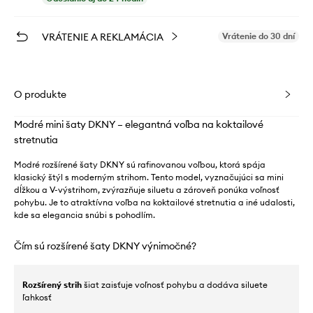
VRÁTENIE A REKLAMÁCIA
Vrátenie do 30 dní
O produkte
Modré mini šaty DKNY – elegantná voľba na koktailové
stretnutia
Modré rozšírené šaty DKNY sú rafinovanou voľbou, ktorá spája
klasický štýl s moderným strihom. Tento model, vyznačujúci sa mini
dĺžkou a V-výstrihom, zvýrazňuje siluetu a zároveň ponúka voľnosť
pohybu. Je to atraktívna voľba na koktailové stretnutia a iné udalosti,
kde sa elegancia snúbi s pohodlím.
Čím sú rozšírené šaty DKNY výnimočné?
Rozšírený strih
šiat zaisťuje voľnosť pohybu a dodáva siluete
ľahkosť