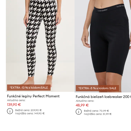
*EXTRA -10 % s kódom:SALE
*EXTRA -5 % s kódom: SALE
Funkčné legíny Perfect Moment
Funkčná bielizeň Icebreaker 200
Aktuálna cena:
Aktuálna cena:
139,90 €
48,99 €
Bežná cena:
209,90 €
Bežná cena:
70,99 €
Najnižšia cena:
149,90 €
Najnižšia cena:
51,99 €