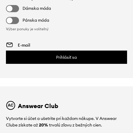
Dámska móda
Pánska móda
Výber ponuky je voliteľný
Prihlásiť sa
Answear Club
Vytvorte si účet a ušetrite pri každom nákupe. V Answear
Clube získate až
20%
trvalú zľavu z bežných cien.