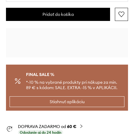
Pridať do košíka
FINAL SALE %
*-10 % na vybrané produkty pri nákupe za min.
89 € s kódom: SALE. EXTRA -15 % v APLIKÁCII.
Stiahnuť aplikáciu
DOPRAVA ZADARMO od
60 €
Odoslanie aj do 24 hodín