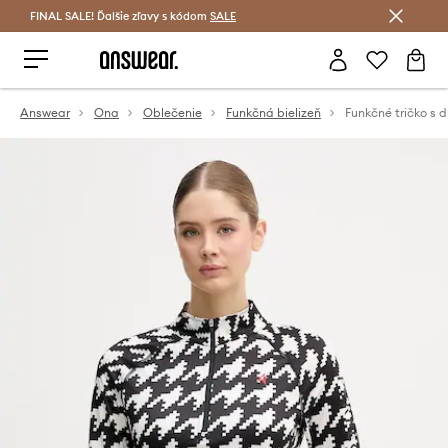
FINAL SALE! Ďalšie zľavy s kódom
Šetrite s Answear Club >
SALE
Answear
Ona
Oblečenie
Funkčná bielizeň