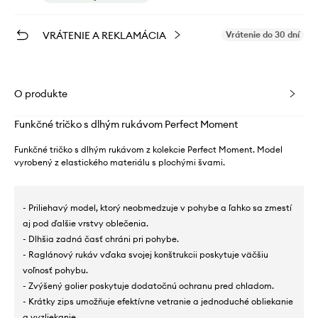
VRÁTENIE A REKLAMÁCIA
Vrátenie do 30 dní
O produkte
Funkčné tričko s dlhým rukávom Perfect Moment
Funkčné tričko s dlhým rukávom z kolekcie Perfect Moment. Model
vyrobený z elastického materiálu s plochými švami.
- Priliehavý model, ktorý neobmedzuje v pohybe a ľahko sa zmestí
aj pod ďalšie vrstvy oblečenia.
- Dlhšia zadná časť chráni pri pohybe.
- Raglánový rukáv vďaka svojej konštrukcii poskytuje väčšiu
voľnosť pohybu.
- Zvýšený golier poskytuje dodatočnú ochranu pred chladom.
- Krátky zips umožňuje efektívne vetranie a jednoduché obliekanie
a vyzliekanie.