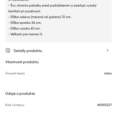
- Švy chránia pokožku pred podráždením a zaisťujú vysoký
komfort pri používaní.
- Dĺžka rukáva (meraná od goliera): 72 cm.
- Dĺžka spredu: 56 cm.
- Dĺžka vzadu: 60 cm.
- Veľkosti pre rozmer: S.
Detaily produktu
Vlastnosti produktu
Úroveň tepla
nízka
Údaje o produkte
Kód výrobcu
W3001227