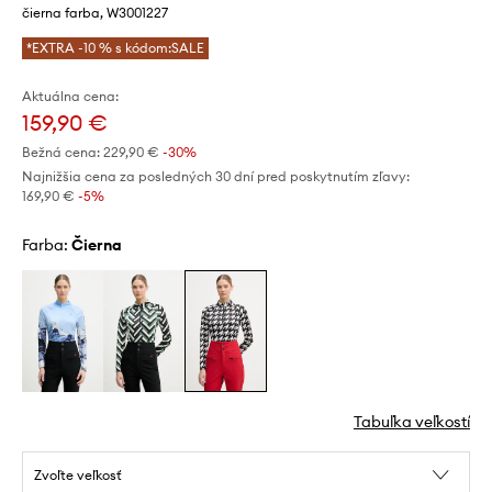
čierna farba, W3001227
*EXTRA -10 % s kódom:SALE
Aktuálna cena:
159,90 €
Bežná cena:
229,90 €
-30%
Najnižšia cena za posledných 30 dní pred poskytnutím zľavy:
169,90 €
 -5%
Farba:
čierna
Tabuľka veľkostí
Zvoľte veľkosť