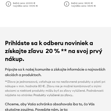
Bežná cena:
209,90 €
Bežná cena:
189,90 €
Najnižšia cena:
149,90 €
Najnižšia cena:
139,90 €
Prihláste sa k odberu noviniek a
získajte zľavu
20 %
** na svoj prvý
nákup.
Pripojte sa k našej komunite a získajte informácie o najnovších
akciách a produktoch.
**Zľava je jednorazová, vzťahuje sa na nezľavnené produkty a platí pri
nákupe v min. hodnote 80 €. Zľavu nie je možné kombinovať s inými
akciami a niektoré produkty môžu byť zo zľavy vylúčené. Podrobnosti
nájdete na stránke:
Produkty vylúčené zo zľavy.
.
Chceme, aby Vaša schránka obsahovala iba to, čo Vás
skutočne zaujíma. Povedzte nám, je to: