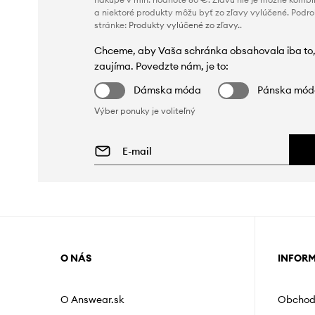
a niektoré produkty môžu byť zo zľavy vylúčené. Podr
stránke:
Produkty vylúčené zo zľavy.
.
Chceme, aby Vaša schránka obsahovala iba to,
zaujíma. Povedzte nám, je to:
Dámska móda
Pánska mó
Výber ponuky je voliteľný
O NÁS
INFOR
O Answear.sk
Obchod