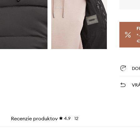
F
*
€
DO
VRÁ
Recenzie produktov
4.9
12