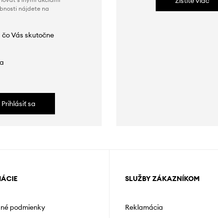
Zistite viac
obnosti nájdete na
 čo Vás skutočne
da
Prihlásiť sa
MÁCIE
SLUŽBY ZÁKAZNÍKOM
né podmienky
Reklamácia