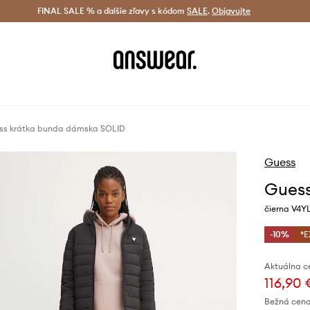
tná doprava od 60 € >
FINAL SALE % a ďalšie zľavy s kódom
Doručenie aj do 24 h >
SALE
.
Objavujte
Šetrite s A
ss krátka bunda dámska SOLID
Guess
Guess
čierna V4Y
-10%
*E
Aktuálna c
116,90
Bežná cena