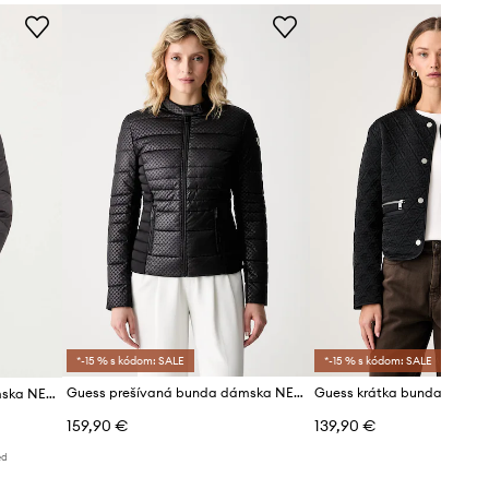
Tabuľka veľkostí
čierna
TECHNOLÓGIA
Guess
odolnosť voči vode (water-resistant)
*-15 % s kódom: SALE
*-15 % s kódom: SALE
Guess prešívaná bunda dámska NEW VONA
Guess krátka bunda dámsk
Guess prešívaná bunda dámska NEW CLAUDIA
159,90 €
139,90 €
ed