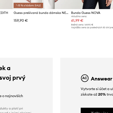
*-15 % s kódom: SALE
EDITH
Guess prešívaná bunda dámska NEW VONA
Bunda Guess NOVA
Aktuálna cena:
159,90 €
61,99 €
Bežná cena:
169,90 €
Najnižšia cena za posledných 30 dní pr
poskytnutím zľavy:
65,99 €
ek a
 svoj prvý
Answear
Vytvorte si účet a 
získate až
20%
trva
ie o najnovších
ukty a platí pri
novať s inými akciami