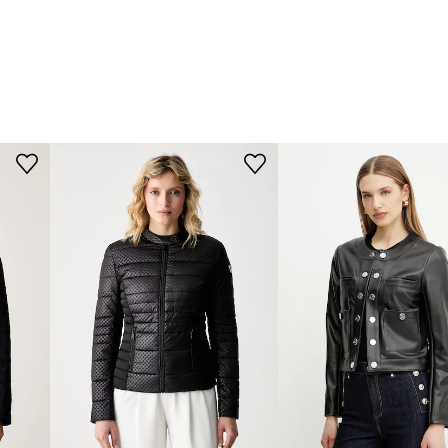
nie drobných
ký charakter