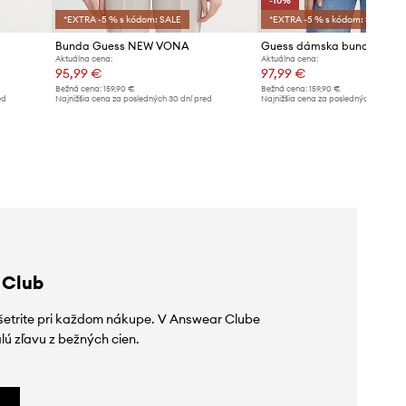
-10%
*EXTRA -5 % s kódom: SALE
*EXTRA -5 % s kódom: SALE
Bunda Guess NEW VONA
Guess dámska bunda NEW
Aktuálna cena:
Aktuálna cena:
95,99 €
97,99 €
Bežná cena:
159,90 €
Bežná cena:
159,90 €
ed
Najnižšia cena za posledných 30 dní pred
Najnižšia cena za posledných 30 dní 
poskytnutím zľavy:
101,99 €
poskytnutím zľavy:
109,99 €
 Club
ušetrite pri každom nákupe. V Answear Clube
lú zľavu z bežných cien.