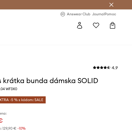
nswear Club >
-20 % na prvý nákup >
Answear Club
Journal
Pomoc
4.9
 krátka bunda dámska SOLID
L04 WF3X0
XTRA -5 % s kódom: SALE
ena:
 €
:
129,90 €
-10%