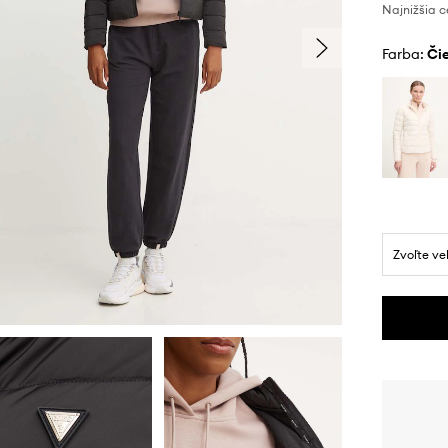
Najnižšia c
Farba:
č
Zvoľte ve