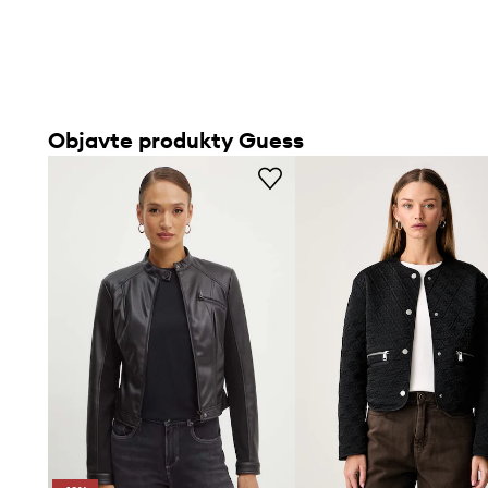
Praktické vrecká na zips
– umožňujú bezpečné uschova
predmetov
Krátka dĺžka
– podporuje mobilitu a zvýrazňuje dynamic
outfitov
Objavte produkty Guess