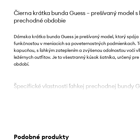
Čierna krátka bunda Guess – prešívaný model s
prechodné obdobie
Dámska krátka bunda Guess je prešívaný model, ktorý spája 
funkčnosťou v meniacich sa poveternostných podmienkach. Te
kapucňou, s ľahkým zateplením a zvýšenou odolnosťou voči v
ležérnych outfitov. Je to všestranný kúsok šatníka, určený pr
období.
Špecifické vlastnosti ľahkej prechodnej bundy 
Water-resistant materiál
– zvýšená odolnosť voči vlhkost
pohodlie počas ľahkých zrážok
Ľahké syntetické zateplenie
– podporuje udržanie tepla 
Podobné produkty