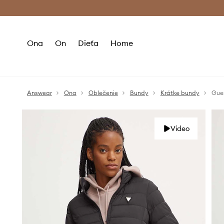
Premium Fashion Benefits >
Bezpla
Ona
On
Dieťa
Home
Answear
Ona
Oblečenie
Bundy
Krátke bundy
Gue
Video