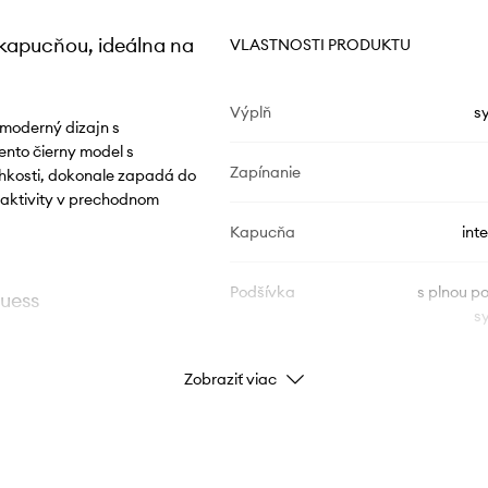
 kapucňou, ideálna na
VLASTNOSTI PRODUKTU
Výplň
s
moderný dizajn s
nto čierny model s
Zapínanie
lhkosti, dokonale zapadá do
e aktivity v prechodnom
Kapucňa
int
Podšívka
s plnou p
Guess
s
Zobraziť viac
i zaisťuje
ÚDAJE O PRODUKTE
v chladnejších
Kód výrobcu
V4YL0