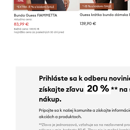
-10%
*-15 % s kódom: SALE
*EXTRA -5 % s kódom: SALE
Guess krátka bunda dámska 
Bunda Guess FIAMMETTA
Aktuálna cena:
139,90 €
83,99 €
Bežná cena:
139,90 €
Najnižšia cena za posledných 30 dní pred
poskytnutím zľavy:
93,99 €
Prihláste sa k odberu novini
20 %
získajte zľavu
** na
nákup.
Pripojte sa k našej komunite a získajte informác
akciách a produktoch.
**Zľava je jednorazová, vzťahuje sa na nezľavnené prod
nákupe v min. hodnote 80 €. Zľavu nie je možné kombi