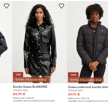
Farba
ní nízkej
Značka
uktu a jeho
Výrobca
kanie bundy, čím
ID produktu
 a rovnomerne
-10%
-50%
senie ďalších
*EXTRA -5 % s kódom: SALE
*EXTRA -5 % s kódom: SALE
Bunda Guess BLANDINE
Aktuálna cena:
Aktuálna cena:
y pred vetrom a
84,99 €
69,95 €
Bežná cena:
139,90 €
Bežná cena:
139,90 €
d
Najnižšia cena za posledných 30 dní pred
Najnižšia cena za posledných 30 dní pr
poskytnutím zľavy:
94,99 €
poskytnutím zľavy:
139,90 €