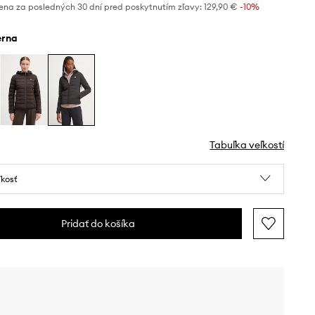
ena za posledných 30 dní pred poskytnutím zľavy:
129,90 €
 -10%
ierna
Tabuľka veľkostí
ľkosť
Pridať do košíka