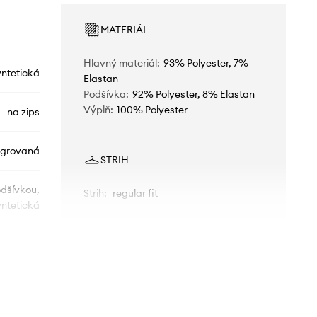
MATERIÁL
Hlavný materiál
:
93% Polyester, 7%
yntetická
Elastan
Podšívka
:
92% Polyester, 8% Elastan
Výplň
:
100% Polyester
na zips
egrovaná
STRIH
odšívkou,
Strih
:
regular fit
yntetická
ROZMERY
Štandardná veľkosť
Odporúčame zvoliť veľkosť, ktorú bežne
4.WF3X0
nosíte.