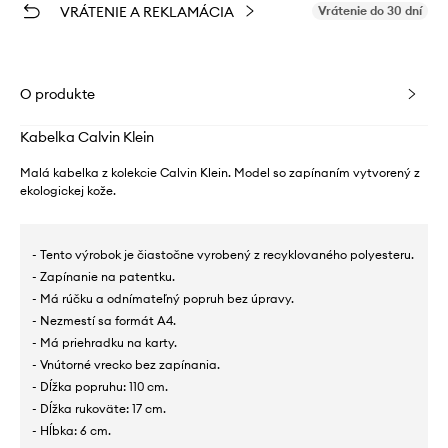
VRÁTENIE A REKLAMÁCIA
Vrátenie do 30 dní
O produkte
Kabelka Calvin Klein
Malá kabelka z kolekcie Calvin Klein. Model so zapínaním vytvorený z
ekologickej kože.
- Tento výrobok je čiastočne vyrobený z recyklovaného polyesteru.
- Zapínanie na patentku.
- Má rúčku a odnímateľný popruh bez úpravy.
- Nezmestí sa formát A4.
- Má priehradku na karty.
- Vnútorné vrecko bez zapínania.
- Dĺžka popruhu: 110 cm.
- Dĺžka rukoväte: 17 cm.
- Hĺbka: 6 cm.