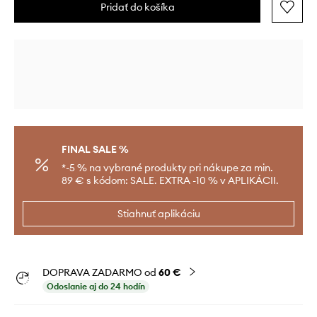
Pridať do košíka
FINAL SALE %
*-5 % na vybrané produkty pri nákupe za min.
89 € s kódom: SALE. EXTRA -10 % v APLIKÁCII.
Stiahnuť aplikáciu
DOPRAVA ZADARMO od
60 €
Odoslanie aj do 24 hodín