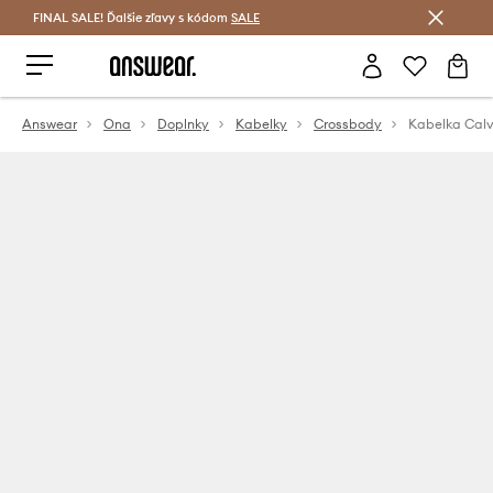
FINAL SALE! Ďalšie zľavy s kódom
Šetrite s Answear Club >
SALE
Answear
Ona
Doplnky
Kabelky
Crossbody
Kabelka Calv