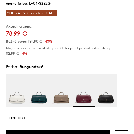
čierna farba, LV04F3282G
*EXTRA -5 % s kódom: SALE
Aktuálna cena:
78,99 €
Bežná cena:
139,90 €
-43%
Najnižšia cena za posledných 30 dní pred poskytnutím zľavy:
82,99 €
 -4%
Farba:
burgundské
ONE SIZE