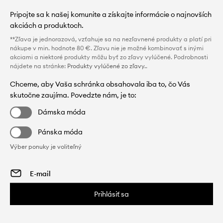
Pripojte sa k našej komunite a získajte informácie o najnovších
akciách a produktoch.
**Zľava je jednorazová, vzťahuje sa na nezľavnené produkty a platí pri
nákupe v min. hodnote 80 €. Zľavu nie je možné kombinovať s inými
akciami a niektoré produkty môžu byť zo zľavy vylúčené. Podrobnosti
nájdete na stránke:
Produkty vylúčené zo zľavy.
.
Chceme, aby Vaša schránka obsahovala iba to, čo Vás
skutočne zaujíma. Povedzte nám, je to:
Dámska móda
Pánska móda
Výber ponuky je voliteľný
Prihlásiť sa