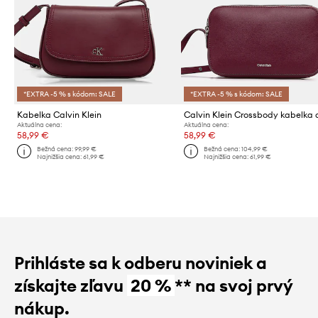
*EXTRA -5 % s kódom: SALE
*EXTRA -5 % s kódom: SALE
Kabelka Calvin Klein
Aktuálna cena:
Aktuálna cena:
58,99 €
58,99 €
Bežná cena:
99,99 €
Bežná cena:
104,99 €
Najnižšia cena:
61,99 €
Najnižšia cena:
61,99 €
Prihláste sa k odberu noviniek a
získajte zľavu
20 %
** na svoj prvý
nákup.