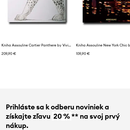
Kniha Assouline Cartier Panthere by Vivienne Becker, English
209,90 €
109,90 €
Prihláste sa k odberu noviniek a
získajte zľavu
20 %
** na svoj prvý
nákup.