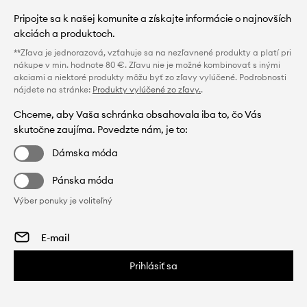
Pripojte sa k našej komunite a získajte informácie o najnovších
akciách a produktoch.
**Zľava je jednorazová, vzťahuje sa na nezľavnené produkty a platí pri
nákupe v min. hodnote 80 €. Zľavu nie je možné kombinovať s inými
akciami a niektoré produkty môžu byť zo zľavy vylúčené. Podrobnosti
nájdete na stránke:
Produkty vylúčené zo zľavy.
.
Chceme, aby Vaša schránka obsahovala iba to, čo Vás
skutočne zaujíma. Povedzte nám, je to:
Dámska móda
Pánska móda
Výber ponuky je voliteľný
Prihlásiť sa