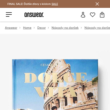
FINAL SALE! Ďalšie zľavy s kódom
Šetrite s Answear Club >
SALE
Answear
Home
Decor
Nápady na darček
Nápady na darček