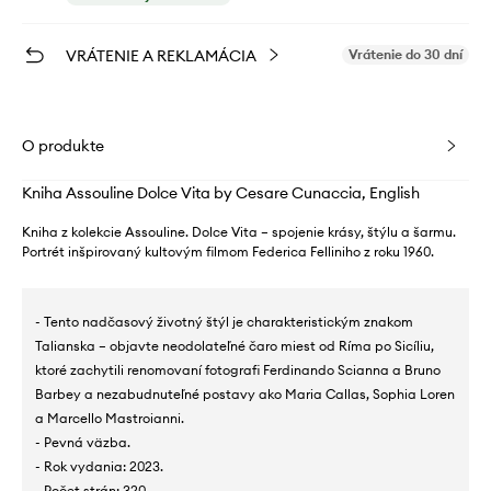
VRÁTENIE A REKLAMÁCIA
Vrátenie do 30 dní
O produkte
Kniha Assouline Dolce Vita by Cesare Cunaccia, English
Kniha z kolekcie Assouline. Dolce Vita – spojenie krásy, štýlu a šarmu.
Portrét inšpirovaný kultovým filmom Federica Felliniho z roku 1960.
- Tento nadčasový životný štýl je charakteristickým znakom
Talianska – objavte neodolateľné čaro miest od Ríma po Sicíliu,
ktoré zachytili renomovaní fotografi Ferdinando Scianna a Bruno
Barbey a nezabudnuteľné postavy ako Maria Callas, Sophia Loren
a Marcello Mastroianni.
- Pevná väzba.
- Rok vydania: 2023.
- Počet strán: 320.