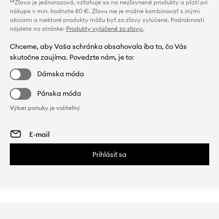
**Zľava je jednorazová, vzťahuje sa na nezľavnené produkty a platí pri
nákupe v min. hodnote 80 €. Zľavu nie je možné kombinovať s inými
akciami a niektoré produkty môžu byť zo zľavy vylúčené. Podrobnosti
nájdete na stránke:
Produkty vylúčené zo zľavy.
.
Chceme, aby Vaša schránka obsahovala iba to, čo Vás
skutočne zaujíma. Povedzte nám, je to:
Dámska móda
Pánska móda
Výber ponuky je voliteľný
Prihlásiť sa