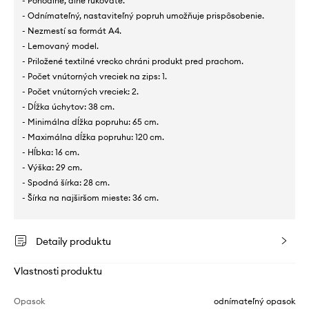
- Pohodlné, dlhé rukoväte.
- Odnímateľný, nastaviteľný popruh umožňuje prispôsobenie.
- Nezmestí sa formát A4.
- Lemovaný model.
- Priložené textilné vrecko chráni produkt pred prachom.
- Počet vnútorných vreciek na zips: 1.
- Počet vnútorných vreciek: 2.
- Dĺžka úchytov: 38 cm.
- Minimálna dĺžka popruhu: 65 cm.
- Maximálna dĺžka popruhu: 120 cm.
- Hĺbka: 16 cm.
- Výška: 29 cm.
- Spodná šírka: 28 cm.
- Šírka na najširšom mieste: 36 cm.
Detaily produktu
Vlastnosti produktu
Opasok
odnímateľný opasok