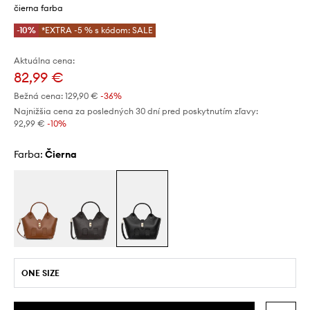
čierna farba
-10%
*EXTRA -5 % s kódom: SALE
Aktuálna cena:
82,99 €
Bežná cena:
129,90 €
-36%
Najnižšia cena za posledných 30 dní pred poskytnutím zľavy:
92,99 €
 -10%
Farba:
čierna
ONE SIZE