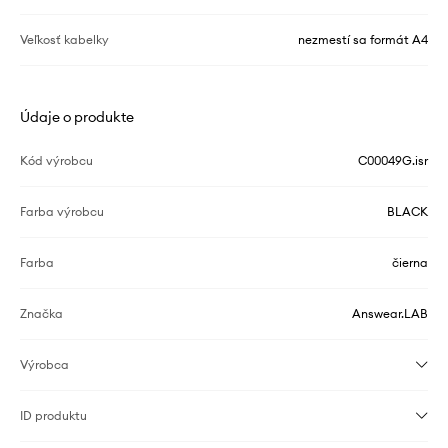
Veľkosť kabelky
nezmestí sa formát A4
Údaje o produkte
Kód výrobcu
C00049G.isr
Farba výrobcu
BLACK
Farba
čierna
Značka
Answear.LAB
Výrobca
ID produktu