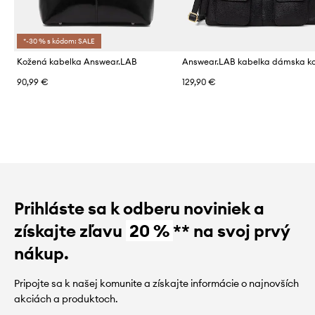
*-30 % s kódom: SALE
Kožená kabelka Answear.LAB
Answear.LAB kabelka dámska k
90,99 €
129,90 €
Prihláste sa k odberu noviniek a
získajte zľavu
20 %
** na svoj prvý
nákup.
Pripojte sa k našej komunite a získajte informácie o najnovších
akciách a produktoch.