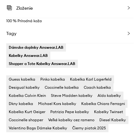
Zloženie
100 % Prírodná koža
Tagy
Dámske doplnky Answear.LAB
Kabelky Answear.LAB
Shopper a Tote Kabelky Answear.LAB
Guess kabelka
Pinko kabelka
Kabelka Karl Lagerfeld
Desigual kabelky
Coccinelle kabelka
Coach kabelka
Kabelka Calvin Klein
Steve Madden kabelky
Aldo kabelky
Dkny kabelka
Michael Kors kabelky
Kabelka Chiara Ferragni
Kabelka Kurt Geiger
Patrizia Pepe kabelky
Kabelky Twinset
Coccinelle shopper
Veľké kabelky cez rameno
Diesel Kabelky
Valentino Bags Dámske Kabelky
Čierny piatok 2025