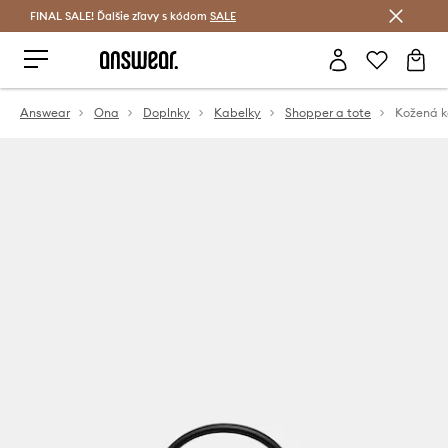
FINAL SALE! Ďalšie zľavy s kódom
Šetrite s Answear Club >
SALE
Answear
Ona
Doplnky
Kabelky
Shopper a tote
Kožená k