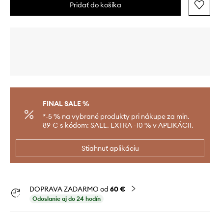
Pridať do košíka
FINAL SALE %
*-5 % na vybrané produkty pri nákupe za min.
89 € s kódom: SALE. EXTRA -10 % v APLIKÁCII.
Stiahnuť aplikáciu
DOPRAVA ZADARMO od
60 €
Odoslanie aj do 24 hodín