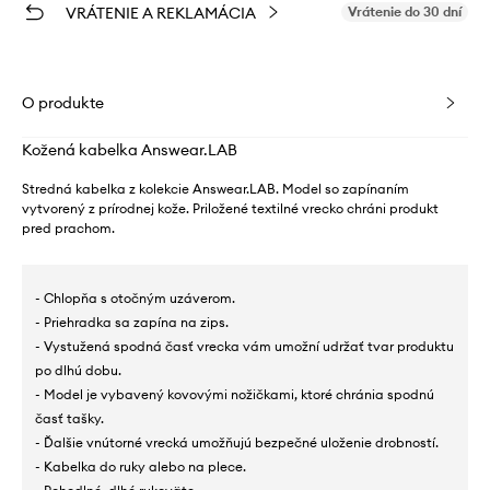
VRÁTENIE A REKLAMÁCIA
Vrátenie do 30 dní
O produkte
Kožená kabelka Answear.LAB
Stredná kabelka z kolekcie Answear.LAB. Model so zapínaním
vytvorený z prírodnej kože. Priložené textilné vrecko chráni produkt
pred prachom.
- Chlopňa s otočným uzáverom.
- Priehradka sa zapína na zips.
- Vystužená spodná časť vrecka vám umožní udržať tvar produktu
po dlhú dobu.
- Model je vybavený kovovými nožičkami, ktoré chránia spodnú
časť tašky.
- Ďalšie vnútorné vrecká umožňujú bezpečné uloženie drobností.
- Kabelka do ruky alebo na plece.