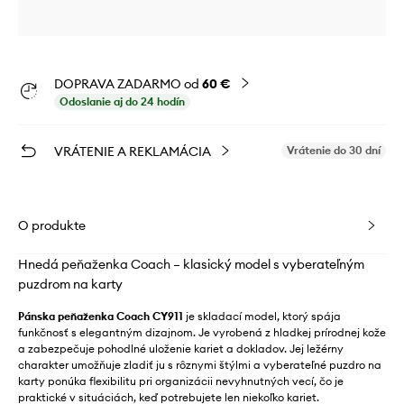
DOPRAVA ZADARMO od
60 €
Odoslanie aj do 24 hodín
VRÁTENIE A REKLAMÁCIA
Vrátenie do 30 dní
O produkte
Hnedá peňaženka Coach – klasický model s vyberateľným
puzdrom na karty
Pánska peňaženka Coach CY911
je skladací model, ktorý spája
funkčnosť s elegantným dizajnom. Je vyrobená z hladkej prírodnej kože
a zabezpečuje pohodlné uloženie kariet a dokladov. Jej ležérny
charakter umožňuje zladiť ju s rôznymi štýlmi a vyberateľné puzdro na
karty ponúka flexibilitu pri organizácii nevyhnutných vecí, čo je
praktické v situáciách, keď potrebujete len niekoľko kariet.