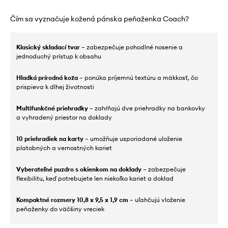
Čím sa vyznačuje kožená pánska peňaženka Coach?
Klasický skladací tvar
– zabezpečuje pohodlné nosenie a
jednoduchý prístup k obsahu
Hladká prírodná koža
– ponúka príjemnú textúru a mäkkosť, čo
prispieva k dlhej životnosti
Multifunkčné priehradky
– zahŕňajú dve priehradky na bankovky
a vyhradený priestor na doklady
10 priehradiek na karty
– umožňuje usporiadané uloženie
platobných a vernostných kariet
Vyberateľné puzdro s okienkom na doklady
– zabezpečuje
flexibilitu, keď potrebujete len niekoľko kariet a doklad
Kompaktné rozmery 10,8 x 9,5 x 1,9 cm
– uľahčujú vloženie
peňaženky do väčšiny vreciek