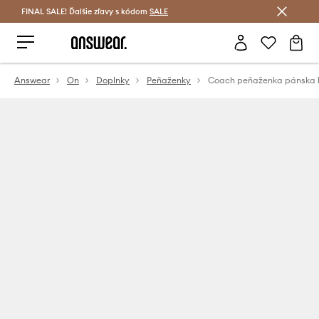
FINAL SALE! Ďalšie zľavy s kódom
Šetrite s Answear Club >
SALE
Answear
On
Doplnky
Peňaženky
Coach peňaženka pánska 