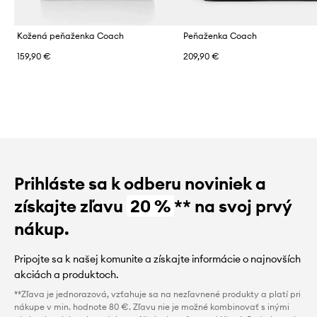
Kožená peňaženka Coach
Peňaženka Coach
159,90 €
209,90 €
Prihláste sa k odberu noviniek a
získajte zľavu
20 %
** na svoj prvý
nákup.
Pripojte sa k našej komunite a získajte informácie o najnovších
akciách a produktoch.
**Zľava je jednorazová, vzťahuje sa na nezľavnené produkty a platí pri
nákupe v min. hodnote 80 €. Zľavu nie je možné kombinovať s inými