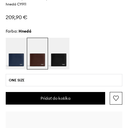
hnedá CY911
209,90 €
Farba:
hnedá
ONE SIZE
Pridať do košíka