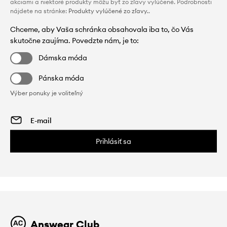
akciami a niektoré produkty môžu byť zo zľavy vylúčené. Podrobnosti
nájdete na stránke:
Produkty vylúčené zo zľavy.
.
Chceme, aby Vaša schránka obsahovala iba to, čo Vás
skutočne zaujíma. Povedzte nám, je to:
Dámska móda
Pánska móda
Výber ponuky je voliteľný
Prihlásiť sa
Answear Club