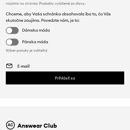
nájdete na stránke:
Produkty vylúčené zo zľavy.
.
Chceme, aby Vaša schránka obsahovala iba to, čo Vás
skutočne zaujíma. Povedzte nám, je to:
Dámska móda
Pánska móda
Výber ponuky je voliteľný
Prihlásiť sa
Answear Club