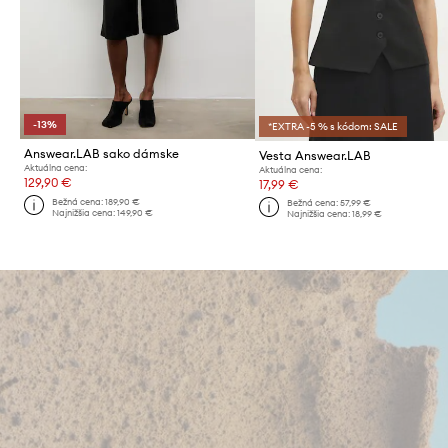
-13%
*EXTRA -5 % s kódom: SALE
Answear.LAB sako dámske
Vesta Answear.LAB
Aktuálna cena:
Aktuálna cena:
129,90 €
17,99 €
Bežná cena:
189,90 €
Bežná cena:
57,99 €
Najnižšia cena:
149,90 €
Najnižšia cena:
18,99 €