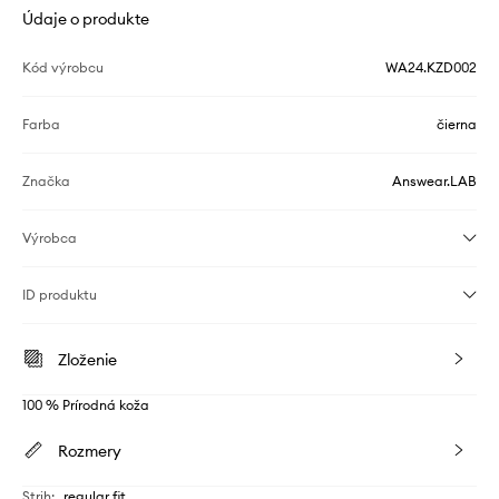
Údaje o produkte
Kód výrobcu
WA24.KZD002
Farba
čierna
Značka
Answear.LAB
Výrobca
ID produktu
Zloženie
100 % Prírodná koža
Rozmery
Strih
:
regular fit