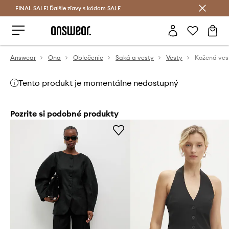
FINAL SALE! Ďalšie zľavy s kódom
Šetrite s Answear Club >
SALE
Answear
Ona
Oblečenie
Saká a vesty
Vesty
Kožená ves
Tento produkt je momentálne nedostupný
Pozrite si podobné produkty