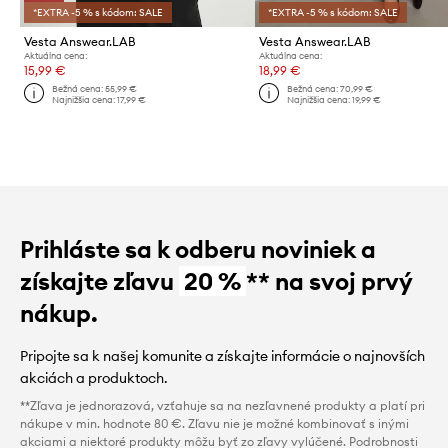
*EXTRA -5 % s kódom: SALE
*EXTRA -5 % s kódom: SALE
Vesta Answear.LAB
Vesta Answear.LAB
Aktuálna cena:
Aktuálna cena:
15,99 €
18,99 €
Bežná cena:
55,99 €
Bežná cena:
70,99 €
Najnižšia cena:
17,99 €
Najnižšia cena:
19,99 €
Prihláste sa k odberu noviniek a
získajte zľavu
20 %
** na svoj prvý
nákup.
Pripojte sa k našej komunite a získajte informácie o najnovších
akciách a produktoch.
**Zľava je jednorazová, vzťahuje sa na nezľavnené produkty a platí pri
nákupe v min. hodnote 80 €. Zľavu nie je možné kombinovať s inými
akciami a niektoré produkty môžu byť zo zľavy vylúčené. Podrobnosti