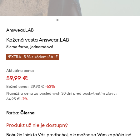
Answear.LAB
Kožená vesta Answear.LAB
čierna farba, jednoradová
*EXTRA -5 % s kódom: SALE
Aktuálna cena:
59,99 €
Bežná cena:
129,90 €
-53%
Najnižšia cena za posledných 30 dní pred poskytnutím zľavy:
64,95 €
 -7%
Farba:
čierna
Produkt už nie je dostupný
Bohužiaľ niekto Vás predbehol, ale možno sa Vám zapáčia iné