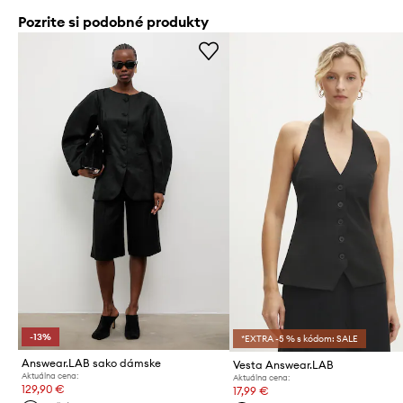
Pozrite si podobné produkty
-13%
*EXTRA -5 % s kódom: SALE
Answear.LAB sako dámske
Vesta Answear.LAB
Aktuálna cena:
Aktuálna cena:
129,90 €
17,99 €