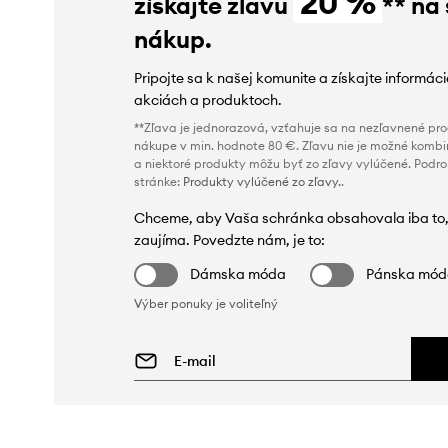
20 %
získajte zľavu
** na
nákup.
Pripojte sa k našej komunite a získajte informác
akciách a produktoch.
**Zľava je jednorazová, vzťahuje sa na nezľavnené prod
nákupe v min. hodnote 80 €. Zľavu nie je možné kombi
a niektoré produkty môžu byť zo zľavy vylúčené. Podr
stránke:
Produkty vylúčené zo zľavy.
.
Chceme, aby Vaša schránka obsahovala iba to,
zaujíma. Povedzte nám, je to:
Dámska móda
Pánska mó
Výber ponuky je voliteľný