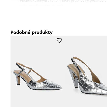
- Model s koženým vnútrom, ktorý je pohodlný pre chodid
vzniku nepríjemného zápachu.
- Model na ihličkovom podpätku.
- Výška podpätku: 11 cm.
- Dĺžka vložky: 24 cm.
- Veľkosti pre rozmer: 39.
Podobné produkty