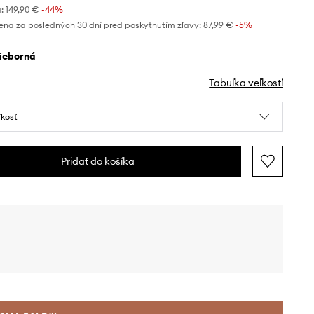
:
149,90 €
-44%
ena za posledných 30 dní pred poskytnutím zľavy:
87,99 €
 -5%
rieborná
Tabuľka veľkostí
ľkosť
Pridať do košíka