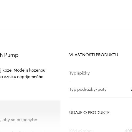
gh Pump
VLASTNOSTI PRODUKTU
j kože. Model s koženou
Typ špičky
u a vzniku nepríjemného
Typ podrážky/päty
ÚDAJE O PRODUKTE
e, aby sa pri pohybe
Kód výrobcu
40F