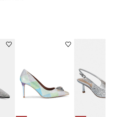
strieborná
 Michael Kors