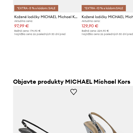
*EXTRA -5 % s kódom: SALE
*EXTRA -10 % s kódom:SALE
Kožené lodičky MICHAEL Michael Kors Alora
Aktuálna cena:
Aktuálna cena:
97,99 €
129,90 €
Bežná cena:
174,90 €
Bežná cena:
224,90 €
Najnižšia cena za posledných 30 dní pred
Najnižšia cena za posledných 30 dní pre
poskytnutím zľavy:
106,99 €
poskytnutím zľavy:
139,90 €
Objavte produkty MICHAEL Michael Kors