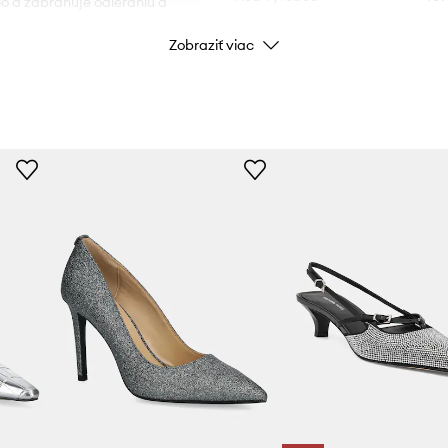
lo a zabraňuje odieraniu a
Zobraziť viac
Farba
Značka
MICHAEL
Výrobca
ID produktu