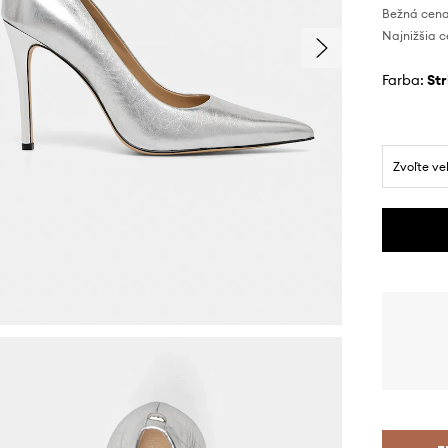
Bežná cena
Najnižšia c
Farba:
st
Zvoľte ve