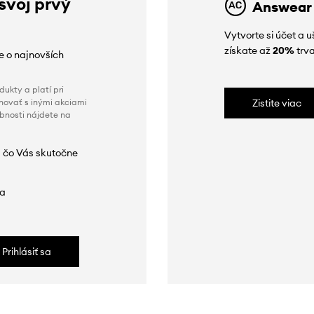
 svoj prvý
Answear
Vytvorte si účet a 
získate až
20%
trva
ie o najnovších
ukty a platí pri
novať s inými akciami
Zistite viac
obnosti nájdete na
 čo Vás skutočne
da
Prihlásiť sa