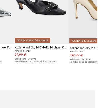
*EXTRA -5 % s kódom: SALE
*EXTRA -5 % s kódom: SALE
Kožené lodičky MICHAEL Michael Kors Alora
Kožené lodičky MICHAEL Michael Kors Jaden
Aktuálna cena:
Aktuálna cena:
97,99 €
102,99 €
Bežná cena:
174,90 €
Bežná cena:
149,90 €
ed
Najnižšia cena za posledných 30 dní pred
Najnižšia cena za posledných 30 dní 
poskytnutím zľavy:
102,99 €
poskytnutím zľavy:
106,99 €