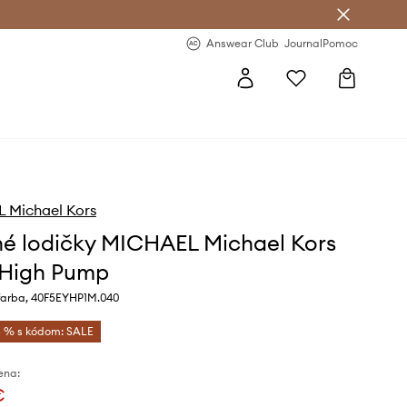
nswear Club >
-20 % na prvý nákup >
Answear Club
Journal
Pomoc
 Michael Kors
é lodičky MICHAEL Michael Kors
 High Pump
 farba, 40F5EYHP1M.040
 % s kódom: SALE
ena:
€