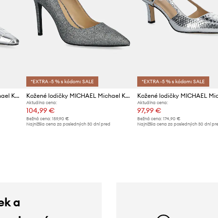
*EXTRA -5 % s kódom: SALE
*EXTRA -5 % s kódom: SALE
Kožené lodičky MICHAEL Michael Kors Electra
Kožené lodičky MICHAEL Michael Kors Alina
Aktuálna cena:
Aktuálna cena:
104,99 €
97,99 €
Bežná cena:
159,90 €
Bežná cena:
174,90 €
d
Najnižšia cena za posledných 30 dní pred
Najnižšia cena za posledných 30 dní pr
poskytnutím zľavy:
109,90 €
poskytnutím zľavy:
106,99 €
ek a