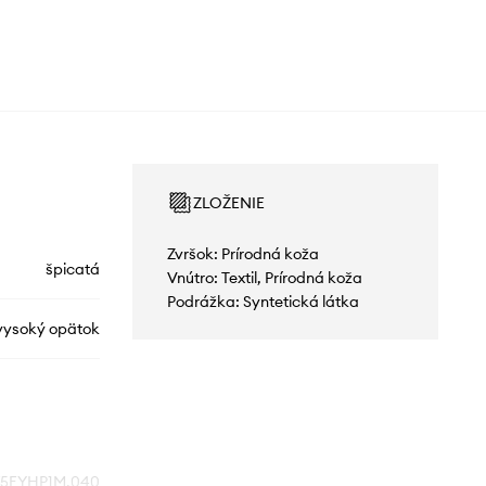
ZLOŽENIE
Zvršok: Prírodná koža
špicatá
Vnútro: Textil, Prírodná koža
Podrážka: Syntetická látka
vysoký opätok
5EYHP1M.040