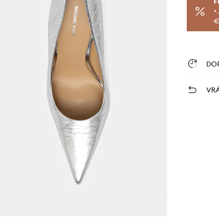
F
*
€
DO
VRÁ