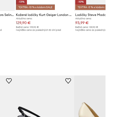
-13%
-10%
*EXTRA -10 % s kódom:SALE
*EXTRA -5 % s kódom: SALE
Lodičky MICHAEL Michael Kors Selina
Kožené lodičky Kurt Geiger London Belgravia Eagle Court
Lodičky Steve Madden Kor
Aktuálna cena:
Aktuálna cena:
129,90 €
93,99 €
Bežná cena:
199,90 €
Bežná cena:
139,90 €
ed
Najnižšia cena za posledných 30 dní pred
Najnižšia cena za posledných 30 dní 
poskytnutím zľavy:
149,90 €
poskytnutím zľavy:
104,99 €