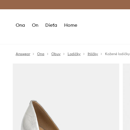
Premium Fashion Benefits >
Bezpla
Ona
On
Dieťa
Home
Answear
Ona
Obuv
Lodičky
Ihličky
Kožené lodičk