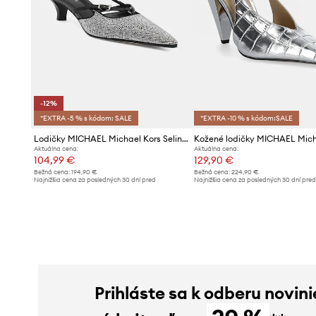
-12%
*EXTRA -5 % s kódom: SALE
*EXTRA -10 % s kódom:SALE
Lodičky MICHAEL Michael Kors Selina
Aktuálna cena:
Aktuálna cena:
104,99 €
129,90 €
Bežná cena:
194,90 €
Bežná cena:
224,90 €
Najnižšia cena za posledných 30 dní pred
Najnižšia cena za posledných 30 dní pre
poskytnutím zľavy:
119,90 €
poskytnutím zľavy:
139,90 €
Prihláste sa k odberu novini