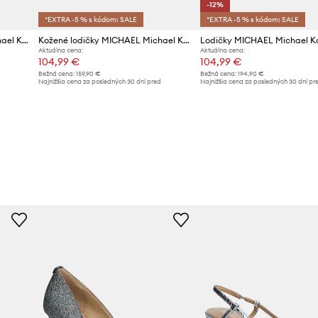
-12%
*EXTRA -5 % s kódom: SALE
*EXTRA -5 % s kódom: SALE
Kožené lodičky MICHAEL Michael Kors Electra
Kožené lodičky MICHAEL Michael Kors Alina
Aktuálna cena:
Aktuálna cena:
104,99 €
104,99 €
Bežná cena:
159,90 €
Bežná cena:
194,90 €
d
Najnižšia cena za posledných 30 dní pred
Najnižšia cena za posledných 30 dní pr
poskytnutím zľavy:
109,90 €
poskytnutím zľavy:
119,90 €