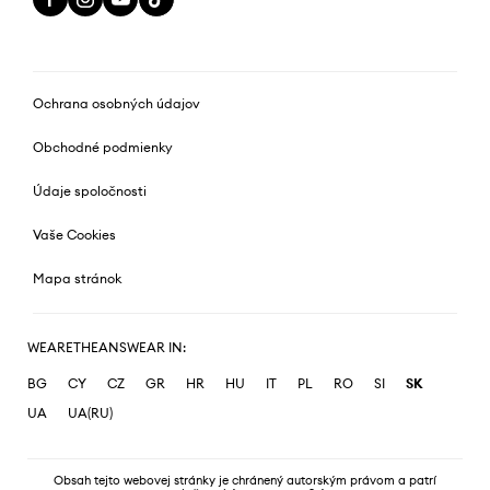
Ochrana osobných údajov
Obchodné podmienky
Údaje spoločnosti
Vaše Cookies
Mapa stránok
WEARETHEANSWEAR IN:
BG
CY
CZ
GR
HR
HU
IT
PL
RO
SI
SK
UA
UA(RU)
Obsah tejto webovej stránky je chránený autorským právom a patrí