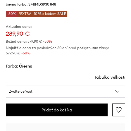
čierna farba, 3741MDS930 848
-50%
*EXTRA -10 % s kódom:SALE
Aktuálna cena:
289,90 €
Bežná cena:
579,90 €
-50%
Najnižšia cena za posledných 30 dní pred poskytnutím zľavy:
579,90 €
 -50%
Farba:
čierna
Tabuľka veľkostí
Zvoľte veľkosť
Pridať do košíka