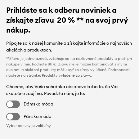
Prihláste sa k odberu noviniek a
získajte zľavu
20 %
** na svoj prvý
nákup.
Pripojte sa k našej komunite a získajte informácie o najnovších
akciách a produktoch.
**Zľava je jednorazová, vzťahuje sa na nezľavnené produkty a platí pri
nákupe v min. hodnote 80 €. Zľavu nie je možné kombinovať s inými
akciami a niektoré produkty môžu byť zo zľavy vylúčené. Podrobnosti
nájdete na stránke:
Produkty vylúčené zo zľavy.
.
Chceme, aby Vaša schránka obsahovala iba to, čo Vás
skutočne zaujíma. Povedzte nám, je to:
Dámska móda
Pánska móda
Výber ponuky je voliteľný