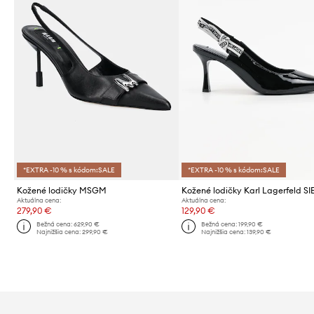
*EXTRA -10 % s kódom:SALE
*EXTRA -10 % s kódom:SALE
Kožené lodičky MSGM
Kožené lodičky Karl Lagerfeld 
Aktuálna cena:
Aktuálna cena:
279,90 €
129,90 €
Bežná cena:
629,90 €
Bežná cena:
199,90 €
Najnižšia cena:
299,90 €
Najnižšia cena:
139,90 €