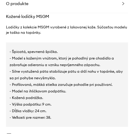
O produkte
Kožené lodičky MSGM
Lodičky z kolekcie MSGM vyrobené z lakovanej kože. Súčasťou modelu
je taška na topánky.
- Špicatá, spevnená špička.
- Model s koženým vnútrom, ktorý je pohodlný pre chodidlo a
zabraňuje odieraniu a vzniku nepríjemného zápachu.
- Silne vystužená päta stabilizuje pätu a drží nohu v topánke, aby
sa pri pohybe nevyšmykla.
- Profilovaná, mäkká stielka zaručuje pohodlie pri používaní.
- Model na ihličkovom podpätku.
- Kožená podrážka.
- Výška podpätku: 9 cm.
- Dĺžka vložky: 24 cm.
- Veľkosti pre rozmer: 38.