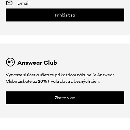
Prihlásiť sa
Answear Club
Vytvorte si účet a ušetrite pri každom nákupe. V Answear
Clube získate až
20%
trvalú zľavu z bežných cien.
Zistite viac