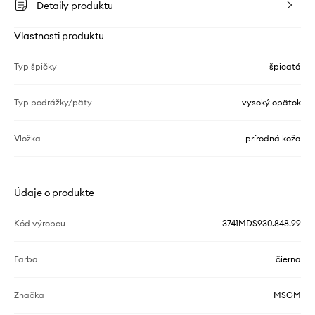
Detaily produktu
Vlastnosti produktu
Typ špičky
špicatá
Typ podrážky/päty
vysoký opätok
Vložka
prírodná koža
Údaje o produkte
Kód výrobcu
3741MDS930.848.99
Farba
čierna
Značka
MSGM