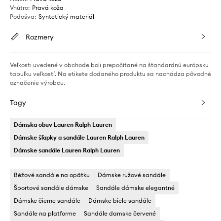
Vnútro
:
Pravá koža
Podošva
:
Syntetický materiál
Rozmery
Veľkosti uvedené v obchode boli prepočítané na štandardnú európsku
tabuľku veľkostí. Na etikete dodaného produktu sa nachádza pôvodné
označenie výrobcu.
Tagy
Dámska obuv Lauren Ralph Lauren
Dámske šľapky a sandále Lauren Ralph Lauren
Dámske sandále Lauren Ralph Lauren
Béžové sandále na opätku
Dámske ružové sandále
Športové sandále dámske
Sandále dámske elegantné
Dámske čierne sandále
Dámske biele sandále
Sandále na platforme
Sandále damske červené