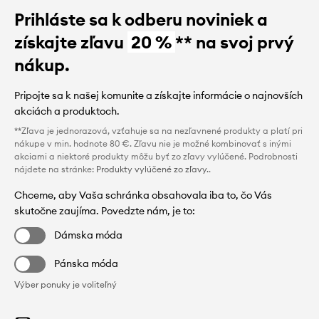
Prihláste sa k odberu noviniek a
získajte zľavu
20 %
** na svoj prvý
nákup.
Pripojte sa k našej komunite a získajte informácie o najnovších
akciách a produktoch.
**Zľava je jednorazová, vzťahuje sa na nezľavnené produkty a platí pri
nákupe v min. hodnote 80 €. Zľavu nie je možné kombinovať s inými
akciami a niektoré produkty môžu byť zo zľavy vylúčené. Podrobnosti
nájdete na stránke:
Produkty vylúčené zo zľavy.
.
Chceme, aby Vaša schránka obsahovala iba to, čo Vás
skutočne zaujíma. Povedzte nám, je to:
Dámska móda
Pánska móda
Výber ponuky je voliteľný