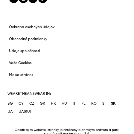
Ochrana osobných údajov
Obchodné podmienky
Údaje spoločnosti
Vaše Cookies
Mapa stránok
WEARETHEANSWEAR IN:
BG
CY
CZ
GR
HR
HU
IT
PL
RO
SI
SK
UA
UA(RU)
Obsah tejto webovej stránky je chránený autorským právom a patrí
spoločnosti Answear.com S.A.