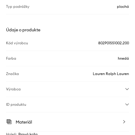
Typ podrážky
plochá
Údaje o produkte
Kód výrobcu
802P01551002.200
Farba
hnedá
Značka
Lauren Ralph Lauren
Výrobca
ID produktu
Materiál
Holeň
:
Pravá koža