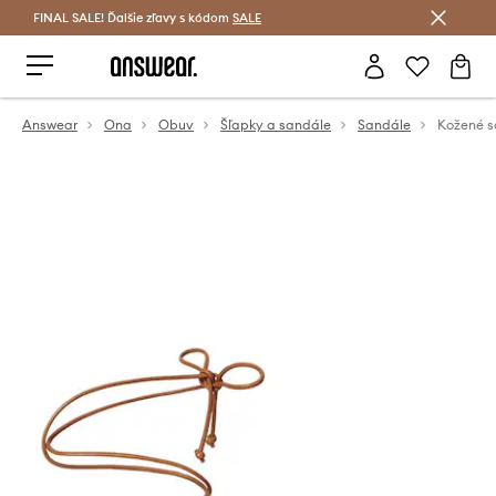
FINAL SALE! Ďalšie zľavy s kódom
Šetrite s Answear Club >
SALE
Answear
Ona
Obuv
Šľapky a sandále
Sandále