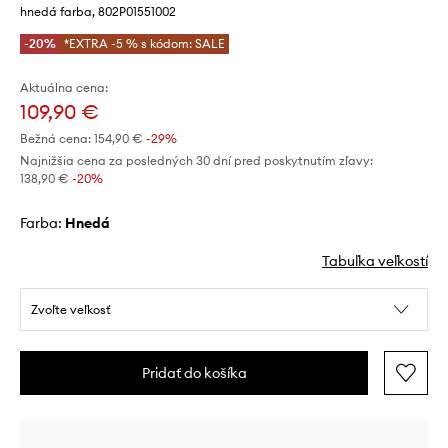
hnedá farba, 802P01551002
-20%
*EXTRA -5 % s kódom: SALE
Aktuálna cena:
109,90 €
Bežná cena:
154,90 €
-29%
Najnižšia cena za posledných 30 dní pred poskytnutím zľavy:
138,90 €
 -20%
Farba:
hnedá
Tabuľka veľkostí
Zvoľte veľkosť
Pridať do košíka