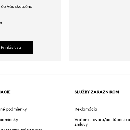
 čo Vás skutočne
da
Prihlásiť sa
MÁCIE
SLUŽBY ZÁKAZNÍKOM
né podmienky
Reklamácia
podmienky
Vrátenie tovaru/odstúpenie 
zmluvy