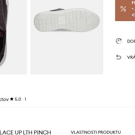
F
*
€
DO
VRÁ
ktov
5.0
1
 LACE UP LTH PINCH
VLASTNOSTI PRODUKTU