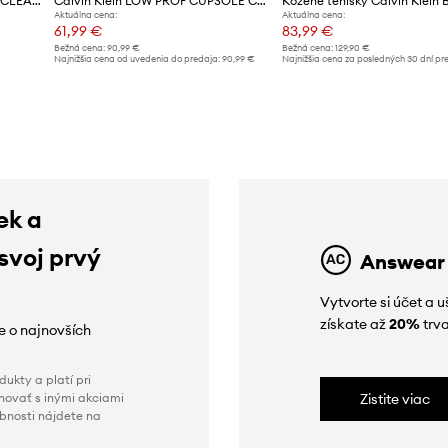
Semišové tenisky Calvin Klein CLEAN CUP LOW LACEUP OXF SU
Calvin Klein LOW PROF CUPSOLE CV tenisky pánske
Aktuálna cena:
Aktuálna cena:
61,99 €
83,99 €
Bežná cena:
90,99 €
Bežná cena:
129,90 €
d
Najnižšia cena od uvedenia do predaja:
90,99 €
Najnižšia cena za posledných 30 dní pr
poskytnutím zľavy:
89,99 €
ek a
 svoj prvý
Answear
Vytvorte si účet a 
získate až
20%
trva
ie o najnovších
ukty a platí pri
novať s inými akciami
Zistite viac
obnosti nájdete na