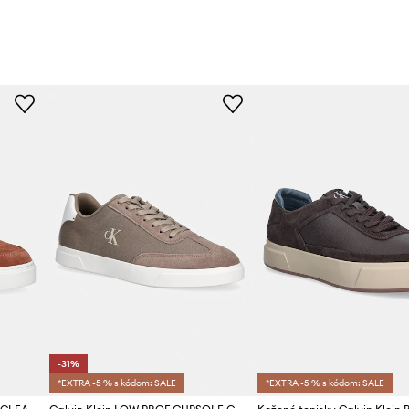
-31%
*EXTRA -5 % s kódom: SALE
*EXTRA -5 % s kódom: SALE