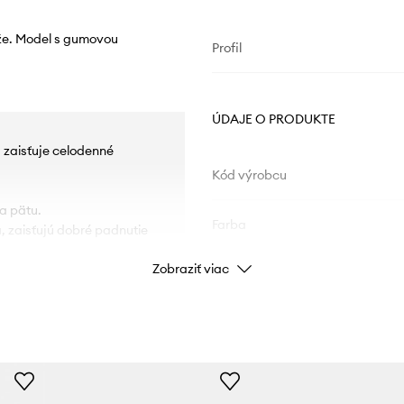
ože. Model s gumovou
Profil
ÚDAJE O PRODUKTE
a zaisťuje celodenné
Kód výrobcu
a pätu.
Farba
a, zaisťujú dobré padnutie
Zobraziť viac
Značka
avanie obuvi v čistote.
Výrobca
ID produktu