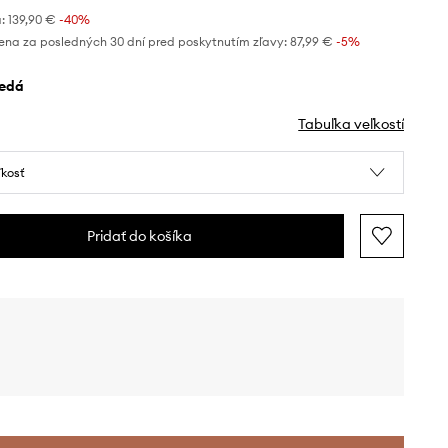
:
139,90 €
-40%
ena za posledných 30 dní pred poskytnutím zľavy:
87,99 €
 -5%
nedá
Tabuľka veľkostí
ľkosť
Pridať do košíka