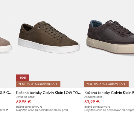
-50%
*EXTRA -5 % s kódom: SALE
*EXTRA -5 % s kódom: SALE
Calvin Klein LOW PROF CUPSOLE CV tenisky pánske
Kožené tenisky Calvin Klein LOW TOP LACE UP NU
Aktuálna cena:
Aktuálna cena:
69,95 €
83,99 €
Bežná cena:
139,90 €
Bežná cena:
129,90 €
0,99 €
Najnižšia cena za posledných 30 dní pred
Najnižšia cena za posledných 30 dní pr
poskytnutím zľavy:
139,90 €
poskytnutím zľavy:
89,99 €