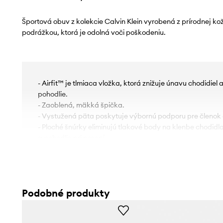
Športová obuv z kolekcie Calvin Klein vyrobená z prírodnej k
podrážkou, ktorá je odolná voči poškodeniu.
- Airfit™ je tlmiaca vložka, ktorá znižuje únavu chodidiel 
pohodlie.
- Zaoblená, mäkká špička.
- Vystužená päta poskytuje výbornú podporu pre členok 
- Ploché šnúrky eliminujú tlakové body na klenbe chodidl
a pohodlie pri nosení.
- Model na platforme.
- Textilné vnútro je príjemné pre chodidlo a uľahčuje udrži
- Výška platformy: 25 cm.
- Dĺžka vložky: 40.
Podobné produkty