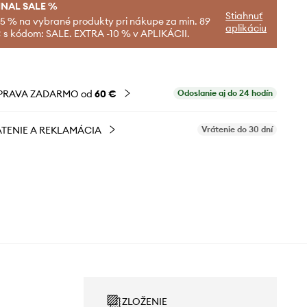
INAL SALE %
Stiahnuť
-5 % na vybrané produkty pri nákupe za min. 89
aplikáciu
 s kódom: SALE. EXTRA -10 % v APLIKÁCII.
PRAVA ZADARMO od
60 €
Odoslanie aj do 24 hodín
TENIE A REKLAMÁCIA
Vrátenie do 30 dní
ZLOŽENIE