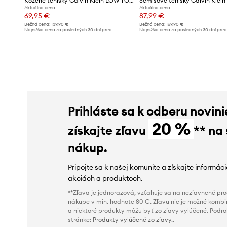
Kožené tenisky Calvin Klein LOW TOP LACE UP NU
Aktuálna cena:
Aktuálna cena:
69,95 €
87,99 €
Bežná cena:
139,90 €
Bežná cena:
169,90 €
Najnižšia cena za posledných 30 dní pred
Najnižšia cena za posledných 30 dní pre
poskytnutím zľavy:
139,90 €
poskytnutím zľavy:
92,99 €
Prihláste sa k odberu novini
20 %
získajte zľavu
** na
nákup.
Pripojte sa k našej komunite a získajte informác
akciách a produktoch.
**Zľava je jednorazová, vzťahuje sa na nezľavnené prod
nákupe v min. hodnote 80 €. Zľavu nie je možné kombi
a niektoré produkty môžu byť zo zľavy vylúčené. Podr
stránke:
Produkty vylúčené zo zľavy.
.