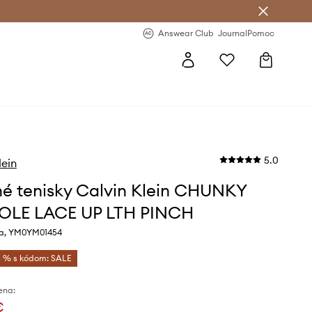
nswear Club >
-20 % na prvý nákup >
Answear Club
Journal
Pomoc
5.0
lein
é tenisky Calvin Klein CHUNKY
OLE LACE UP LTH PINCH
ba, YM0YM01454
 % s kódom: SALE
ena:
€