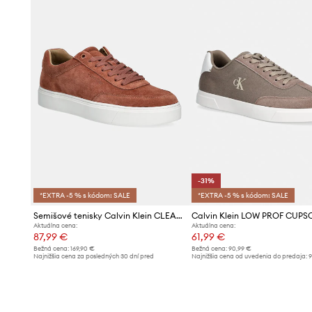
-31%
*EXTRA -5 % s kódom: SALE
*EXTRA -5 % s kódom: SALE
Semišové tenisky Calvin Klein CLEAN CUP LOW LACEUP OXF SU
Aktuálna cena:
Aktuálna cena:
87,99 €
61,99 €
Bežná cena:
169,90 €
Bežná cena:
90,99 €
Najnižšia cena za posledných 30 dní pred
Najnižšia cena od uvedenia do predaja:
9
poskytnutím zľavy:
92,99 €