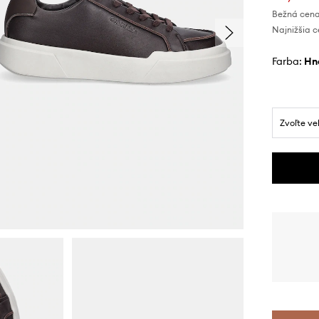
Bežná cena
Najnižšia c
Farba:
h
Zvoľte ve