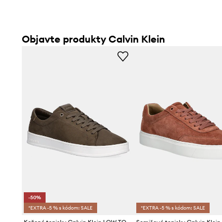
Objavte produkty Calvin Klein
-50%
*EXTRA -5 % s kódom: SALE
*EXTRA -5 % s kódom: SALE