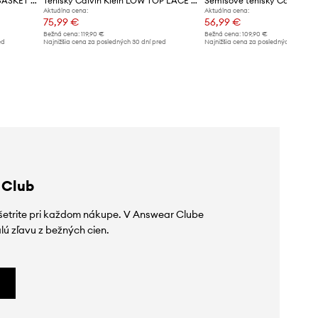
Kožené tenisky Calvin Klein BASKET CUPSOLE LACEUP LTH-NU
Tenisky Calvin Klein LOW TOP LACE UP REPREVE MIX
Aktuálna cena:
Aktuálna cena:
75,99 €
56,99 €
Bežná cena:
119,90 €
Bežná cena:
109,90 €
ed
Najnižšia cena za posledných 30 dní pred
Najnižšia cena za posledných 30 dní 
poskytnutím zľavy:
78,99 €
poskytnutím zľavy:
59,99 €
 Club
ušetrite pri každom nákupe. V Answear Clube
lú zľavu z bežných cien.