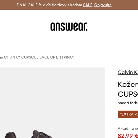
tná doprava od 60 € >
FINAL SALE % a ďalšie zľavy s kódom
Doručenie aj do 24 h >
SALE
.
Objavujte
Šetrite s A
Klein CHUNKY CUPSOLE LACE UP LTH PINCH
Calvin K
Kožen
CUPS
hnedá far
*EXTRA -5
Aktuálna c
82,99 