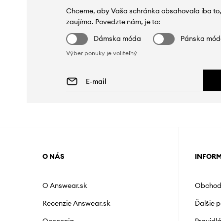
Chceme, aby Vaša schránka obsahovala iba to,
zaujíma. Povedzte nám, je to:
Dámska móda
Pánska mó
Výber ponuky je voliteľný
O NÁS
INFOR
O Answear.sk
Obchod
Recenzie Answear.sk
Ďalšie 