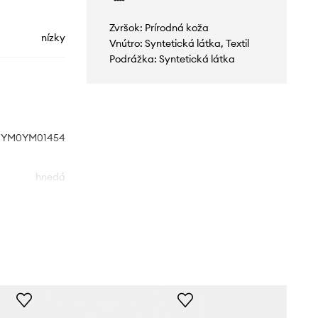
Zvršok: Prírodná koža
nízky
Vnútro: Syntetická látka, Textil
Podrážka: Syntetická látka
YM0YM01454
hnedá
Calvin Klein