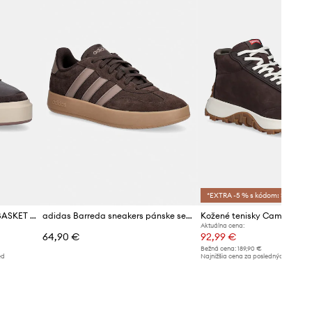
*EXTRA -5 % s kódom: SALE
Kožené tenisky Calvin Klein BASKET CUPSOLE LACEUP LTH-NU
adidas Barreda sneakers pánske semišové
Kožené tenisky Camper Drift
Aktuálna cena:
64,90 €
92,99 €
Bežná cena:
189,90 €
ed
Najnižšia cena za posledných 30 dní 
poskytnutím zľavy:
102,99 €