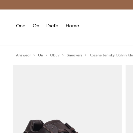
Premium Fashion Benefits >
Bezpla
Ona
On
Dieťa
Home
Answear
On
Obuv
Sneakers
Kožené tenisky Calvin 