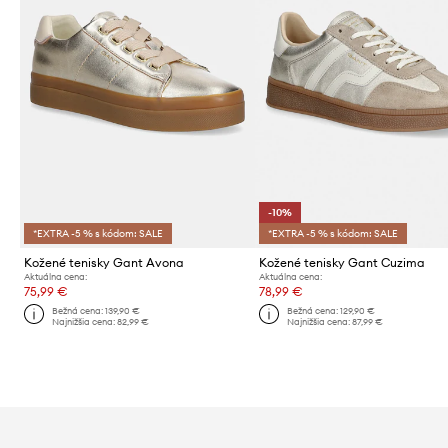
-10%
*EXTRA -5 % s kódom: SALE
*EXTRA -5 % s kódom: SALE
Kožené tenisky Gant Avona
Kožené tenisky Gant Cuzima
Aktuálna cena:
Aktuálna cena:
75,99 €
78,99 €
Bežná cena:
139,90 €
Bežná cena:
129,90 €
Najnižšia cena:
82,99 €
Najnižšia cena:
87,99 €