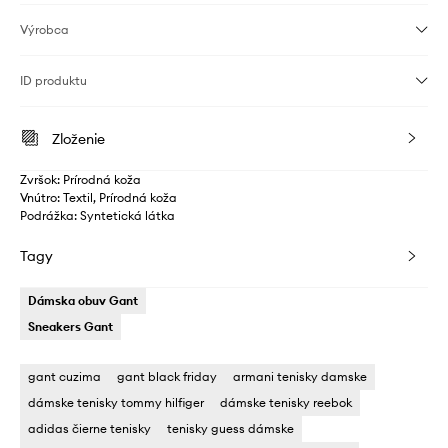
Výrobca
ID produktu
Zloženie
Zvršok: Prírodná koža
Vnútro: Textil, Prírodná koža
Podrážka: Syntetická látka
Tagy
Dámska obuv Gant
Sneakers Gant
gant cuzima
gant black friday
armani tenisky damske
dámske tenisky tommy hilfiger
dámske tenisky reebok
adidas čierne tenisky
tenisky guess dámske