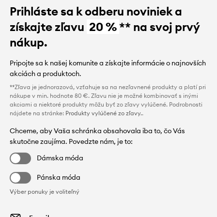
Prihláste sa k odberu noviniek a
získajte zľavu
20 %
** na svoj prvý
nákup.
Pripojte sa k našej komunite a získajte informácie o najnovších
akciách a produktoch.
**Zľava je jednorazová, vzťahuje sa na nezľavnené produkty a platí pri
nákupe v min. hodnote 80 €. Zľavu nie je možné kombinovať s inými
akciami a niektoré produkty môžu byť zo zľavy vylúčené. Podrobnosti
nájdete na stránke:
Produkty vylúčené zo zľavy.
.
Chceme, aby Vaša schránka obsahovala iba to, čo Vás
skutočne zaujíma. Povedzte nám, je to:
Dámska móda
Pánska móda
Výber ponuky je voliteľný