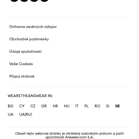
Ochrana osobných údajov
Obchodné podmienky
Údaje spoločnosti
Vaše Cookies
Mapa stránok
WEARETHEANSWEAR IN:
BG
CY
CZ
GR
HR
HU
IT
PL
RO
SI
SK
UA
UA(RU)
Obsah tejto webovej stránky je chránený autorským právom a patrí
spoločnosti Answear.com S.A.