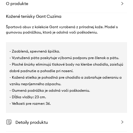
O produkte
Kožené tenisky Gant Cuzima
Športová obuv z kolekcie Gant vyrobená z prírodnej kože. Model s
gumovou podrážkou, ktorá je odolná voči poškodeniu.
- Zaoblená, spevnená špička.
- Vystužená päta poskytuje výbornú podporu pre členok a pätu.
- Ploché šnúrky eliminujú tlakové body na klenbe chodidla, zaisťujú
dobré padnutie a pohodlie pri nosení.
- Kožená stielka je pohodlná pre chodidlo a zabraňuje odieraniu a
vzniku nepríjemného zápachu.
- Gumená podrážka je odolná voči poškodeniu.
- Dĺžka vložky: 23 cm.
- Veľkosti pre rozmer: 36.
Detaily produktu