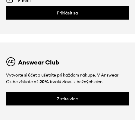
Prihlásiť sa
Answear Club
Vytvorte si účet a ušetrite pri každom nákupe. V Answear
Clube získate až
20%
trvalú zľavu z bežných cien.
Zistite viac