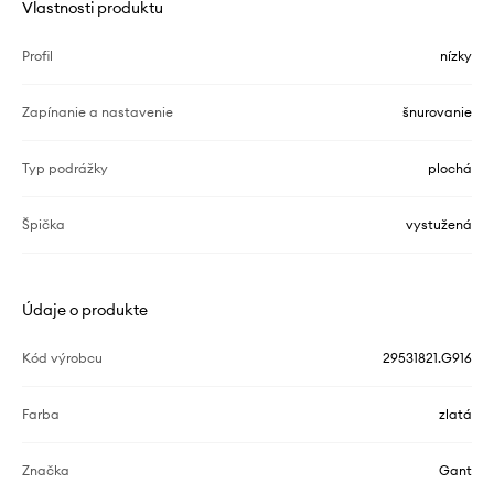
Vlastnosti produktu
Profil
nízky
Zapínanie a nastavenie
šnurovanie
Typ podrážky
plochá
Špička
vystužená
Údaje o produkte
Kód výrobcu
29531821.G916
Farba
zlatá
Značka
Gant