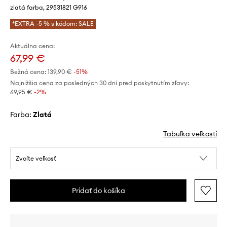
zlatá farba, 29531821 G916
*EXTRA -5 % s kódom: SALE
Aktuálna cena:
67,99 €
Bežná cena:
139,90 €
-51%
Najnižšia cena za posledných 30 dní pred poskytnutím zľavy:
69,95 €
 -2%
Farba:
zlatá
Tabuľka veľkostí
Zvoľte veľkosť
Pridať do košíka