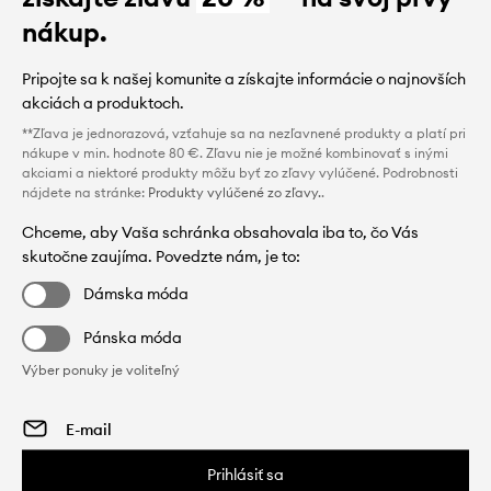
nákup.
Pripojte sa k našej komunite a získajte informácie o najnovších
akciách a produktoch.
**Zľava je jednorazová, vzťahuje sa na nezľavnené produkty a platí pri
nákupe v min. hodnote 80 €. Zľavu nie je možné kombinovať s inými
akciami a niektoré produkty môžu byť zo zľavy vylúčené. Podrobnosti
nájdete na stránke:
Produkty vylúčené zo zľavy.
.
Chceme, aby Vaša schránka obsahovala iba to, čo Vás
skutočne zaujíma. Povedzte nám, je to:
Dámska móda
Pánska móda
Výber ponuky je voliteľný
Prihlásiť sa