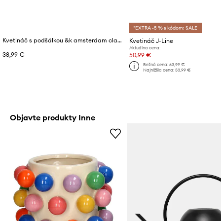
*EXTRA -5 % s kódom: SALE
Kvetináč s podšálkou &k amsterdam clash wiggle 13.5 x 15.5 cm
Kvetináč J-Line
Aktuálna cena:
38,99 €
50,99 €
Bežná cena:
63,99 €
Najnižšia cena:
53,99 €
Objavte produkty Inne