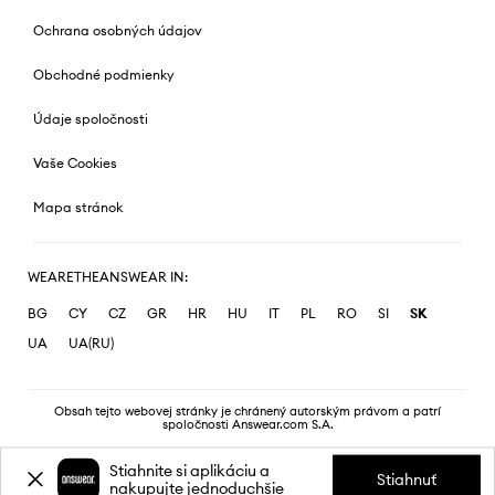
Ochrana osobných údajov
Obchodné podmienky
Údaje spoločnosti
Vaše Cookies
Mapa stránok
WEARETHEANSWEAR IN:
BG
CY
CZ
GR
HR
HU
IT
PL
RO
SI
SK
UA
UA(RU)
Obsah tejto webovej stránky je chránený autorským právom a patrí
spoločnosti Answear.com S.A.
Stiahnite si aplikáciu a
Stiahnuť
nakupujte jednoduchšie