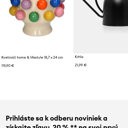
Krhla
Kvetináč home & lifestyle 18,7 x 24 cm
21,99 €
119,90 €
Prihláste sa k odberu noviniek a
získajte zľavu
20 %
** na svoj prvý