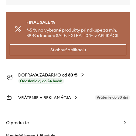
FINAL SALE %
*-5 % na vybrané produkty pri nákupe za min.
89 € s kódom: SALE. EXTRA -10 % v APLIKÁCII.
Stiahnuť aplikáciu
DOPRAVA ZADARMO od
60 €
Odoslanie aj do 24 hodín
VRÁTENIE A REKLAMÁCIA
Vrátenie do 30 dní
O produkte
Kvetináč home & lifestyle