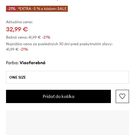
-21%
*EXTRA -5 % s kódom: SALE
Aktuálna cena:
32,99 €
Bežná cena:
41,99 €
-21%
Najnižšia cena za posledných 30 dní pred poskytnutím zľavy:
41,99 €
 -21%
Farba:
viacfarebná
ONE SIZE
Pridať do košíka