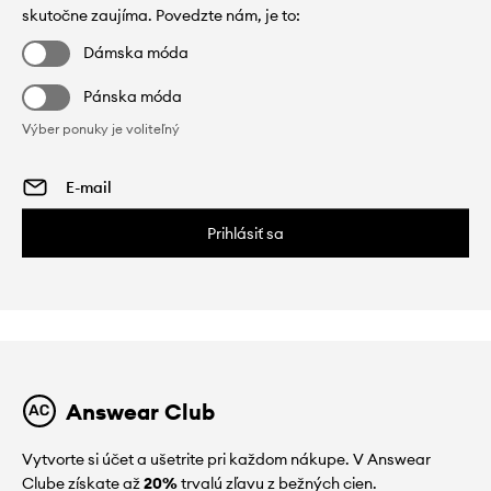
skutočne zaujíma. Povedzte nám, je to:
Dámska móda
Pánska móda
Výber ponuky je voliteľný
Prihlásiť sa
Answear Club
Vytvorte si účet a ušetrite pri každom nákupe. V Answear
Clube získate až
20%
trvalú zľavu z bežných cien.