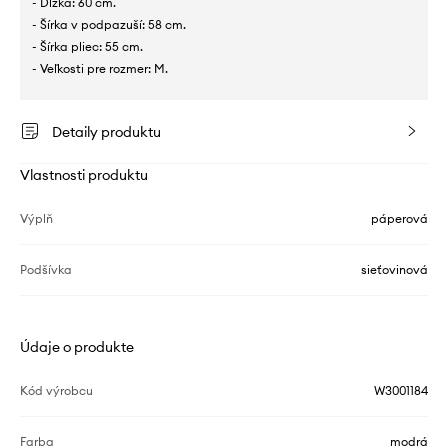
- Dĺžka: 60 cm.
- Šírka v podpazuší: 58 cm.
- Šírka pliec: 55 cm.
- Veľkosti pre rozmer: M.
Detaily produktu
Vlastnosti produktu
Výplň
páperová
Podšívka
sieťovinová
Údaje o produkte
Kód výrobcu
W3001184
Farba
modrá