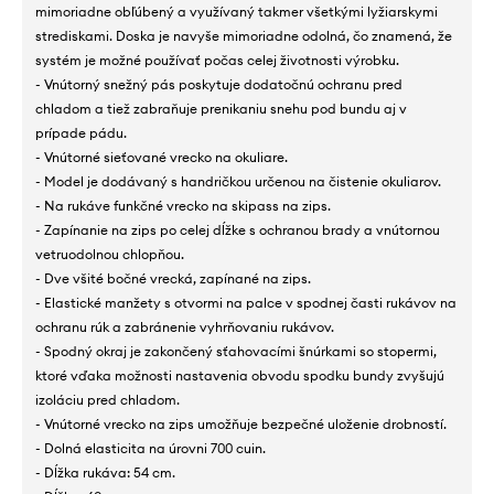
mimoriadne obľúbený a využívaný takmer všetkými lyžiarskymi
strediskami. Doska je navyše mimoriadne odolná, čo znamená, že
systém je možné používať počas celej životnosti výrobku.
- Vnútorný snežný pás poskytuje dodatočnú ochranu pred
chladom a tiež zabraňuje prenikaniu snehu pod bundu aj v
prípade pádu.
- Vnútorné sieťované vrecko na okuliare.
- Model je dodávaný s handričkou určenou na čistenie okuliarov.
- Na rukáve funkčné vrecko na skipass na zips.
- Zapínanie na zips po celej dĺžke s ochranou brady a vnútornou
vetruodolnou chlopňou.
- Dve všité bočné vrecká, zapínané na zips.
- Elastické manžety s otvormi na palce v spodnej časti rukávov na
ochranu rúk a zabránenie vyhrňovaniu rukávov.
- Spodný okraj je zakončený sťahovacími šnúrkami so stopermi,
ktoré vďaka možnosti nastavenia obvodu spodku bundy zvyšujú
izoláciu pred chladom.
- Vnútorné vrecko na zips umožňuje bezpečné uloženie drobností.
- Dolná elasticita na úrovni 700 cuin.
- Dĺžka rukáva: 54 cm.