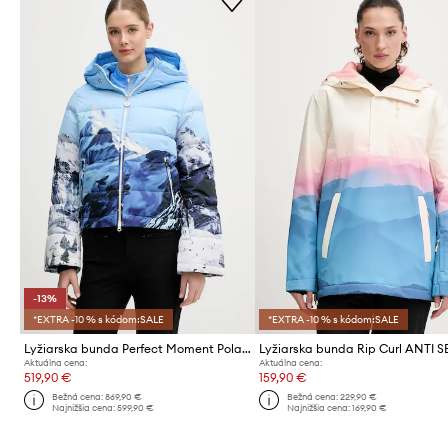
-13%
*EXTRA -10 % s kódom:SALE
*EXTRA -10 % s kódom:SALE
Lyžiarska bunda Perfect Moment Polar Flare
Lyžiarska bunda Rip Curl ANTI S
Aktuálna cena:
Aktuálna cena:
519,90 €
159,90 €
Bežná cena:
869,90 €
Bežná cena:
229,90 €
Najnižšia cena:
599,90 €
Najnižšia cena:
169,90 €