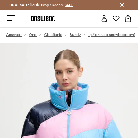
FINAL SALE! Ďalšie zľavy s kódom
Šetrite s Answear Club >
SALE
Answear
Ona
Oblečenie
Bundy
Lyžiarske a snowboardové