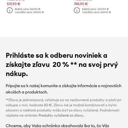
519,90 €
749,90 €
Bežná cena:
869,90 €
Bežná cena:
1209,90 €
Najnižšia cena:
599,90 €
Najnižšia cena:
839,90 €
Prihláste sa k odberu noviniek a
získajte zľavu
20 %
** na svoj prvý
nákup.
Pripojte sa k našej komunite a získajte informácie o najnovších
akciách a produktoch.
**Zľava je jednorazová, vzťahuje sa na nezľavnené produkty a platí pri
nákupe v min. hodnote 80 €. Zľavu nie je možné kombinovať s inými
akciami a niektoré produkty môžu byť zo zľavy vylúčené. Podrobnosti
nájdete na stránke:
Produkty vylúčené zo zľavy.
.
Chceme, aby Vaša schránka obsahovala iba to, čo Vás