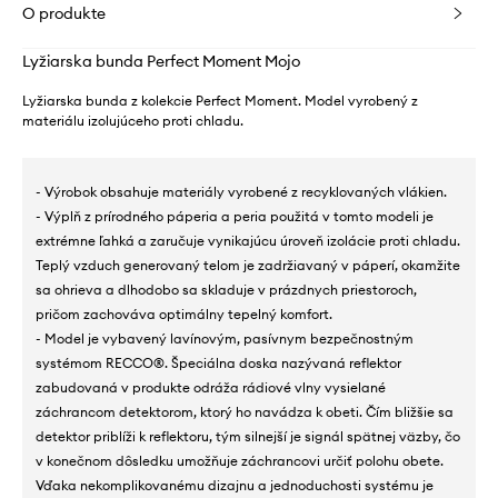
O produkte
Lyžiarska bunda Perfect Moment Mojo
Lyžiarska bunda z kolekcie Perfect Moment. Model vyrobený z
materiálu izolujúceho proti chladu.
- Výrobok obsahuje materiály vyrobené z recyklovaných vlákien.
- Výplň z prírodného páperia a peria použitá v tomto modeli je
extrémne ľahká a zaručuje vynikajúcu úroveň izolácie proti chladu.
Teplý vzduch generovaný telom je zadržiavaný v páperí, okamžite
sa ohrieva a dlhodobo sa skladuje v prázdnych priestoroch,
pričom zachováva optimálny tepelný komfort.
- Model je vybavený lavínovým, pasívnym bezpečnostným
systémom RECCO®. Špeciálna doska nazývaná reflektor
zabudovaná v produkte odráža rádiové vlny vysielané
záchrancom detektorom, ktorý ho navádza k obeti. Čím bližšie sa
detektor priblíži k reflektoru, tým silnejší je signál spätnej väzby, čo
v konečnom dôsledku umožňuje záchrancovi určiť polohu obete.
Vďaka nekomplikovanému dizajnu a jednoduchosti systému je