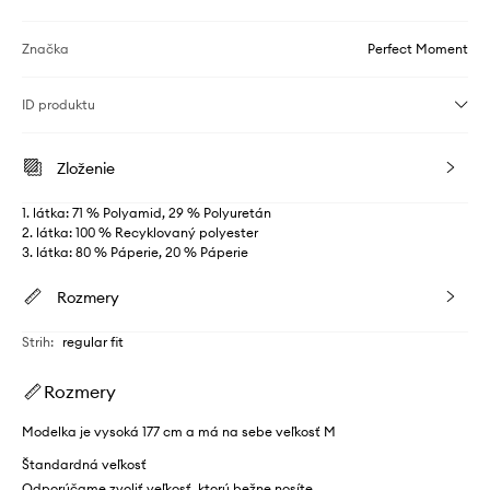
Značka
Perfect Moment
ID produktu
Zloženie
1. látka: 71 % Polyamid, 29 % Polyuretán
2. látka: 100 % Recyklovaný polyester
3. látka: 80 % Páperie, 20 % Páperie
Rozmery
Strih
:
regular fit
Rozmery
Modelka je vysoká 177 cm a má na sebe veľkosť M
Štandardná veľkosť
Odporúčame zvoliť veľkosť, ktorú bežne nosíte.