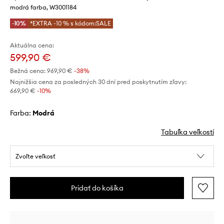
modrá farba, W3001184
-10%
*EXTRA -10 % s kódom:SALE
Aktuálna cena:
599,90 €
Bežná cena:
969,90 €
-38%
Najnižšia cena za posledných 30 dní pred poskytnutím zľavy:
669,90 €
 -10%
Farba:
modrá
Tabuľka veľkostí
Zvoľte veľkosť
Pridať do košíka