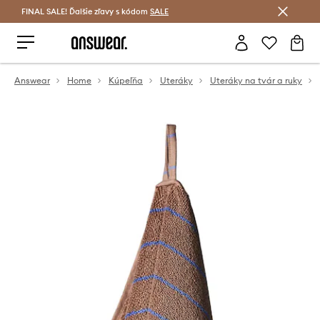
FINAL SALE! Ďalšie zľavy s kódom
Šetrite s Answear Club >
SALE
Answear
Home
Kúpeľňa
Uteráky
Uteráky na tvár a ruky