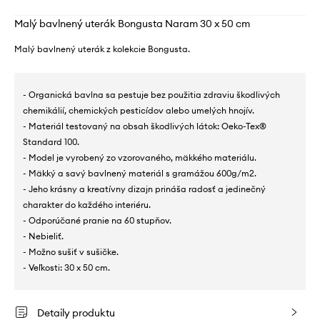
Malý bavlnený uterák Bongusta Naram 30 x 50 cm
Malý bavlnený uterák z kolekcie Bongusta.
- Organická bavlna sa pestuje bez použitia zdraviu škodlivých
chemikálií, chemických pesticídov alebo umelých hnojív.
- Materiál testovaný na obsah škodlivých látok: Oeko-Tex®
Standard 100.
- Model je vyrobený zo vzorovaného, ​​mäkkého materiálu.
- Mäkký a savý bavlnený materiál s gramážou 600g/m2.
- Jeho krásny a kreatívny dizajn prináša radosť a jedinečný
charakter do každého interiéru.
- Odporúčané pranie na 60 stupňov.
- Nebieliť.
- Možno sušiť v sušičke.
- Veľkosti: 30 x 50 cm.
Detaily produktu