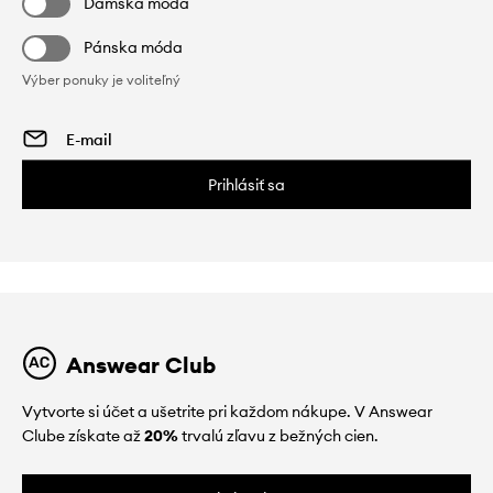
Dámska móda
Pánska móda
Výber ponuky je voliteľný
Prihlásiť sa
Answear Club
Vytvorte si účet a ušetrite pri každom nákupe. V Answear
Clube získate až
20%
trvalú zľavu z bežných cien.