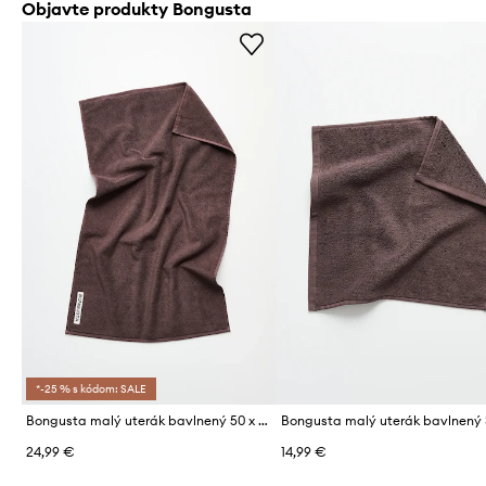
Objavte produkty Bongusta
*-25 % s kódom: SALE
Bongusta malý uterák bavlnený 50 x 80 cm
24,99 €
14,99 €