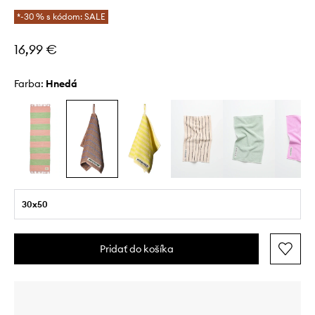
*-30 % s kódom: SALE
16,99 €
Farba:
hnedá
30x50
Pridať do košíka