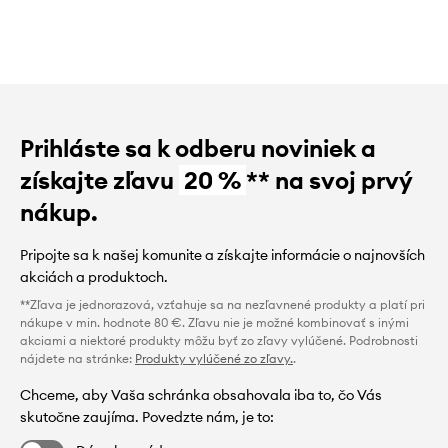
Prihláste sa k odberu noviniek a
získajte zľavu
20 %
** na svoj prvý
nákup.
Pripojte sa k našej komunite a získajte informácie o najnovších
akciách a produktoch.
**Zľava je jednorazová, vzťahuje sa na nezľavnené produkty a platí pri
nákupe v min. hodnote 80 €. Zľavu nie je možné kombinovať s inými
akciami a niektoré produkty môžu byť zo zľavy vylúčené. Podrobnosti
nájdete na stránke:
Produkty vylúčené zo zľavy.
.
Chceme, aby Vaša schránka obsahovala iba to, čo Vás
skutočne zaujíma. Povedzte nám, je to: