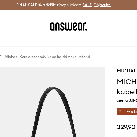
tná doprava od 60 € >
FINAL SALE % a ďalšie zľavy s kódom
Doručenie aj do 24 h >
SALE
.
Objavujte
Šetrite s A
L Michael Kors crossbody kabelka dámska kožená
MICHAEL
MICHA
kabel
čierna 30
*-15 % s 
329,90