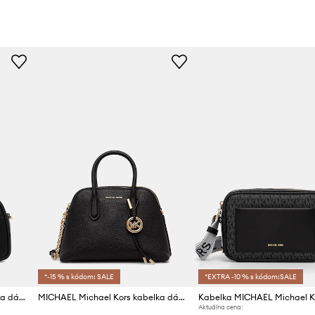
*-15 % s kódom: SALE
*EXTRA -10 % s kódom:SALE
MICHAEL Michael Kors kabelka dámska kožená
MICHAEL Michael Kors kabelka dámska kožená Freddie
Kabelka MICHAEL Michael K
Aktuálna cena: