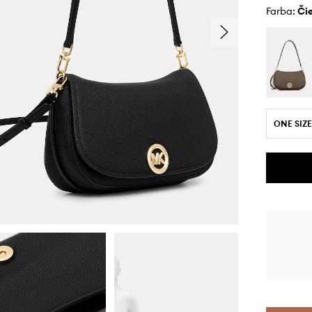
Farba:
č
ONE SIZE