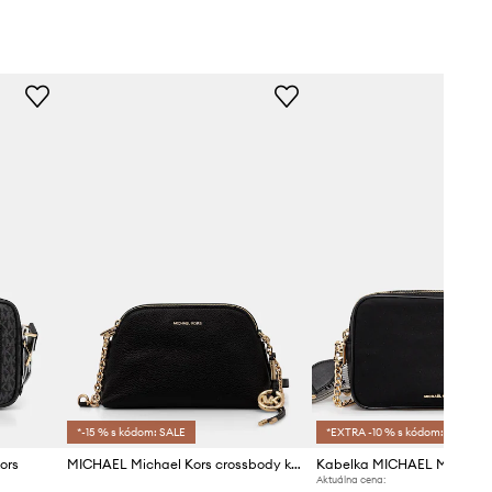
*-15 % s kódom: SALE
*EXTRA -10 % s kódom:SALE
ors
MICHAEL Michael Kors crossbody kabelka dámska kožená Freddie
Kabelka MICHAEL Michael 
Aktuálna cena: