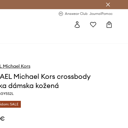
nswear Club >
-20 % na prvý nákup >
Answear Club
Journal
Pomoc
 Michael Kors
EL Michael Kors crossbody
ka dámska kožená
R6GY5S2L
kódom: SALE
 €