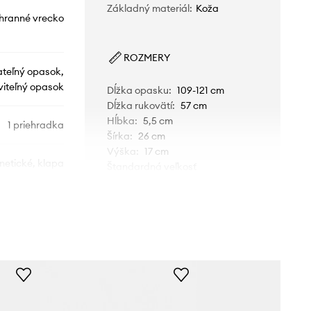
Základný materiál
:
Koža
hranné vrecko
ROZMERY
teľný opasok,
viteľný opasok
Dĺžka opasku
:
109-121 cm
Dĺžka rukovätí
:
57 cm
Hĺbka
:
5,5 cm
1 priehradka
Šírka
:
26 cm
Výška
:
17 cm
etické, klapa
Štandardná veľkosť
Odporúčame zvoliť veľkosť, ktorú
bežne nosíte.
í sa formát A4
TECHNICKÉ ÚDAJE
Počet vnútorných vreciek
:
1
Počet vonkajších vreciek
:
1
30R6GY5S2L