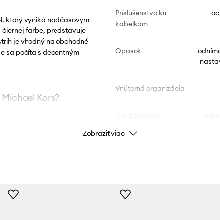
Príslušenstvo ku
oc
l, ktorý vyniká nadčasovým
kabelkám
 čiernej farbe, predstavuje
strih je vhodný na obchodné
Opasok
odníma
kde sa počíta s decentným
nasta
Vnútorná organizácia
 Michael Kors?
Typ zapínania
magn
Zobraziť viac
o, na ramene alebo v
Veľkosť kabelky
nezmest
odí k rôznym outfitom,
ÚDAJE O PRODUKTE
ajpotrebnejších
Kód výrobcu