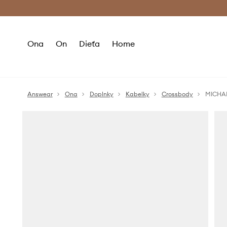
Premium Fashion Benefits >
Bezpla
Ona
On
Dieťa
Home
Answear
Ona
Doplnky
Kabelky
Crossbody
MICHAE