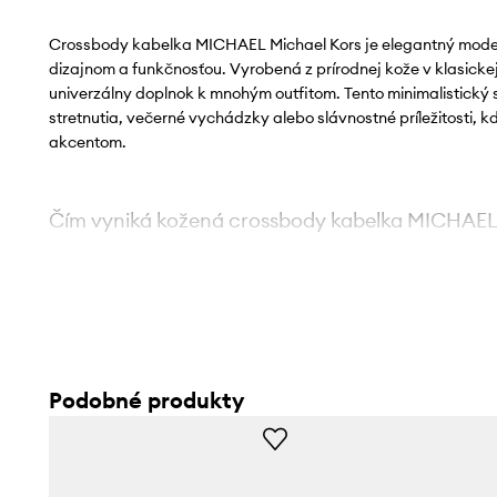
Crossbody kabelka MICHAEL Michael Kors je elegantný mode
dizajnom a funkčnosťou. Vyrobená z prírodnej kože v klasickej
univerzálny doplnok k mnohým outfitom. Tento minimalistický 
stretnutia, večerné vychádzky alebo slávnostné príležitosti, 
akcentom.
Čím vyniká kožená crossbody kabelka MICHAEL
Univerzálny strih crossbody
umožňuje nosenie cez ramen
ruke, prispôsobujúc sa potrebám
Klasický a minimalistický dizajn
zaisťuje, že model sa h
Podobné produkty
od formálnych po ležérne
Kompaktné rozmery
(26x17x5,5 cm) umožňujú uloženie n
predmetov bez zbytočného zaťaženia