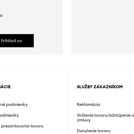
da
Prihlásiť sa
MÁCIE
SLUŽBY ZÁKAZNÍKOM
né podmienky
Reklamácia
podmienky
Vrátenie tovaru/odstúpenie 
zmluvy
á prezentovania tovaru
Doručenie tovaru