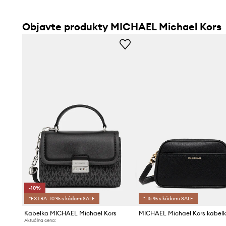
Objavte produkty MICHAEL Michael Kors
-10%
*EXTRA -10 % s kódom:SALE
*-15 % s kódom: SALE
Kabelka MICHAEL Michael Kors
Aktuálna cena: