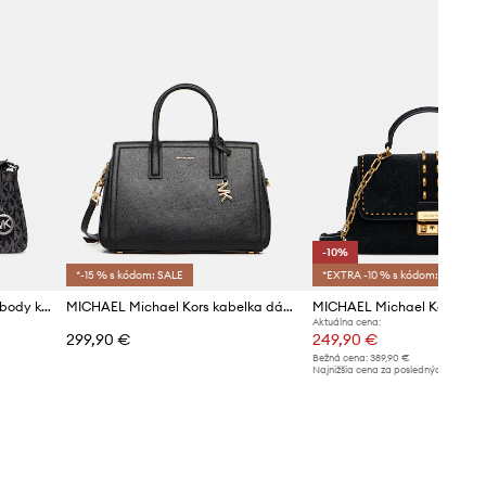
001
čierna
 Michael Kors
-10%
*-15 % s kódom: SALE
*EXTRA -10 % s kódom:SALE
MICHAEL Michael Kors crossbody kabelka dámska Zadie
MICHAEL Michael Kors kabelka dámska kožená LAILA
Aktuálna cena:
299,90 €
249,90 €
Bežná cena:
389,90 €
Najnižšia cena za posledných 30 dní 
poskytnutím zľavy:
279,90 €