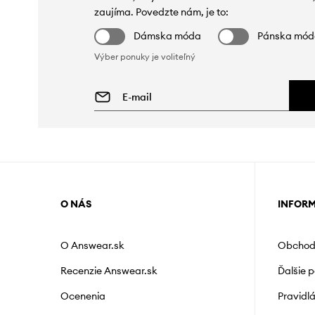
zaujíma. Povedzte nám, je to:
Dámska móda
Pánska mó
Výber ponuky je voliteľný
O NÁS
INFOR
O Answear.sk
Obchod
Recenzie Answear.sk
Ďalšie 
Ocenenia
Pravidl