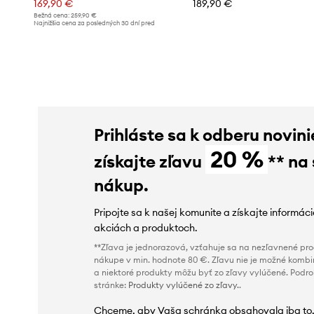
169,90 €
189,90 €
Bežná cena:
259,90 €
Najnižšia cena za posledných 30 dní pred
poskytnutím zľavy:
189,90 €
Prihláste sa k odberu novini
20 %
získajte zľavu
** na
nákup.
Pripojte sa k našej komunite a získajte informác
akciách a produktoch.
**Zľava je jednorazová, vzťahuje sa na nezľavnené prod
nákupe v min. hodnote 80 €. Zľavu nie je možné kombi
a niektoré produkty môžu byť zo zľavy vylúčené. Podr
stránke:
Produkty vylúčené zo zľavy.
.
Chceme, aby Vaša schránka obsahovala iba to,