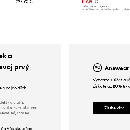
299,90 €
189,90 €
Bežná cena:
259,90 €
Najnižšia cena za posledných 30 dní pr
poskytnutím zľavy:
199,90 €
ek a
 svoj prvý
Answear
Vytvorte si účet a 
získate až
20%
trva
ie o najnovších
ukty a platí pri
novať s inými akciami
Zistite viac
obnosti nájdete na
 čo Vás skutočne