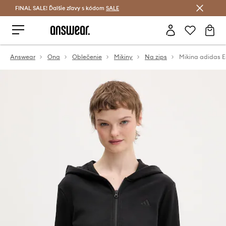
FINAL SALE! Ďalšie zľavy s kódom
Šetrite s Answear Club >
SALE
Answear
Ona
Oblečenie
Mikiny
Na zips
Mikina adidas E