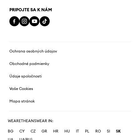
PRIPOJTE SA K NÁM
Ochrana osobných údajov
Obchodné podmienky
Údaje spoločnosti
Vaše Cookies
Mapa stránok
WEARETHEANSWEAR IN:
BG
CY
CZ
GR
HR
HU
IT
PL
RO
SI
SK
UA
UA(RU)