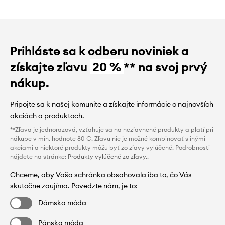
Prihláste sa k odberu noviniek a
získajte zľavu
20 %
** na svoj prvý
nákup.
Pripojte sa k našej komunite a získajte informácie o najnovších
akciách a produktoch.
**Zľava je jednorazová, vzťahuje sa na nezľavnené produkty a platí pri
nákupe v min. hodnote 80 €. Zľavu nie je možné kombinovať s inými
akciami a niektoré produkty môžu byť zo zľavy vylúčené. Podrobnosti
nájdete na stránke:
Produkty vylúčené zo zľavy.
.
Chceme, aby Vaša schránka obsahovala iba to, čo Vás
skutočne zaujíma. Povedzte nám, je to:
Dámska móda
Pánska móda