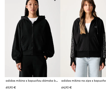
adidas mikina s kapucňou dámska bavlnená
69,90 €
64,90 €