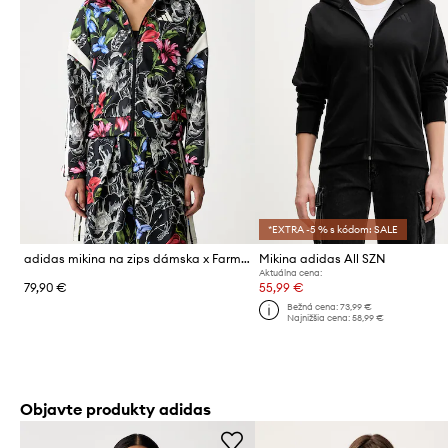
*EXTRA -5 % s kódom: SALE
adidas mikina na zips dámska x Farm Rio
Mikina adidas All SZN
Aktuálna cena:
79,90 €
55,99 €
Bežná cena:
73,99 €
Najnižšia cena:
58,99 €
Objavte produkty adidas