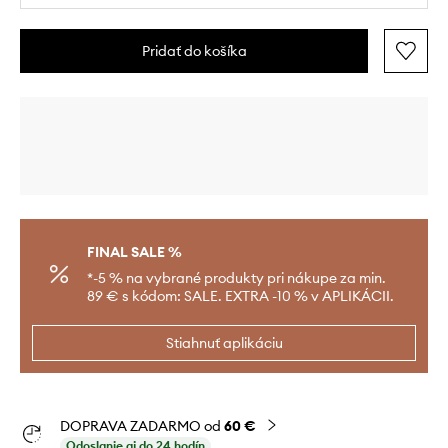
Pridať do košíka
FINAL SALE %
*-5 % na vybrané produkty pri nákupe za min.
89 € s kódom: SALE. EXTRA -10 % v APLIKÁCII.
Stiahnuť aplikáciu
DOPRAVA ZADARMO od
60 €
Odoslanie aj do 24 hodín