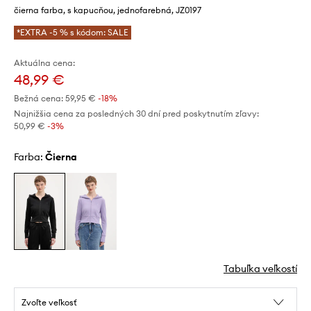
čierna farba, s kapucňou, jednofarebná, JZ0197
*EXTRA -5 % s kódom: SALE
Aktuálna cena:
48,99 €
Bežná cena:
59,95 €
-18%
Najnižšia cena za posledných 30 dní pred poskytnutím zľavy:
50,99 €
 -3%
Farba:
čierna
Tabuľka veľkostí
Zvoľte veľkosť