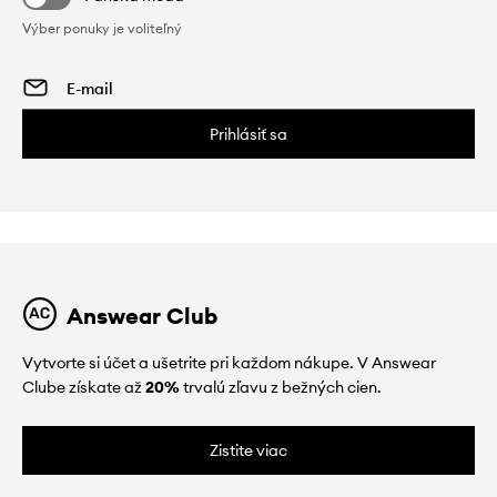
Výber ponuky je voliteľný
Prihlásiť sa
Answear Club
Vytvorte si účet a ušetrite pri každom nákupe. V Answear
Clube získate až
20%
trvalú zľavu z bežných cien.
Zistite viac