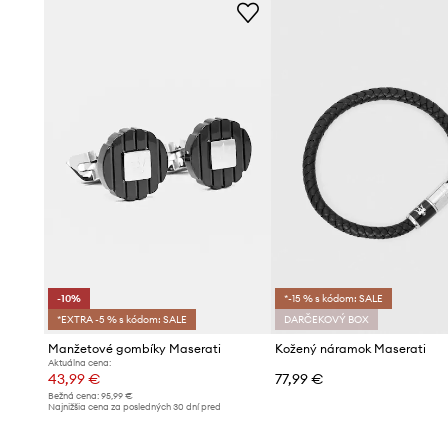
-10%
*-15 % s kódom: SALE
*EXTRA -5 % s kódom: SALE
DARČEKOVÝ BOX
Manžetové gombíky Maserati
Kožený náramok Maserati
Aktuálna cena:
43,99 €
77,99 €
Bežná cena:
95,99 €
Najnižšia cena za posledných 30 dní pred
poskytnutím zľavy:
48,99 €