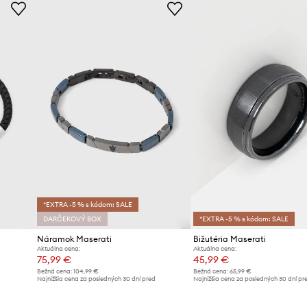
*EXTRA -5 % s kódom: SALE
DARČEKOVÝ BOX
*EXTRA -5 % s kódom: SALE
Náramok Maserati
Bižutéria Maserati
Aktuálna cena:
Aktuálna cena:
75,99 €
45,99 €
Bežná cena:
104,99 €
Bežná cena:
65,99 €
Najnižšia cena za posledných 30 dní pred
Najnižšia cena za posledných 30 dní pr
poskytnutím zľavy:
83,99 €
poskytnutím zľavy:
50,99 €