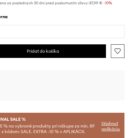
ena za posledných 30 dní pred poskytnutím zľavy:
87,99 €
 -10%
ierna
Pridať do košíka
INAL SALE %
Stiahnuť
-5 % na vybrané produkty pri nákupe za min. 89
aplikáciu
 s kódom: SALE. EXTRA -10 % v APLIKÁCII.