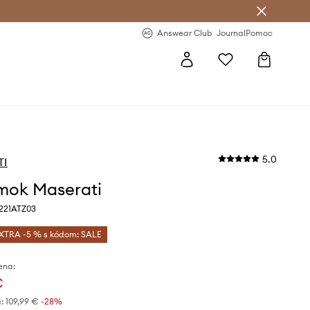
nswear Club >
-20 % na prvý nákup >
Answear Club
Journal
Pomoc
5.0
TI
mok Maserati
221ATZ03
XTRA -5 % s kódom: SALE
ena:
€
:
109,99 €
-28%