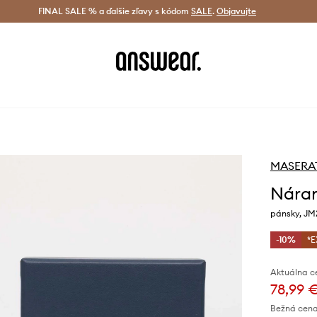
tná doprava od 60 € >
FINAL SALE % a ďalšie zľavy s kódom
Doručenie aj do 24 h >
SALE
.
Objavujte
Šetrite s A
MASERA
Nára
pánsky, JM
-10%
*E
Aktuálna c
78,99 
Bežná cena