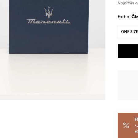
Najnižšia c
Farba:
č
ONE SIZE
F
*
€