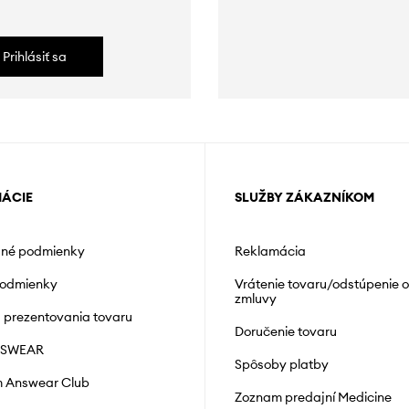
Prihlásiť sa
MÁCIE
SLUŽBY ZÁKAZNÍKOM
né podmienky
Reklamácia
podmienky
Vrátenie tovaru/odstúpenie 
zmluvy
á prezentovania tovaru
Doručenie tovaru
NSWEAR
Spôsoby platby
 Answear Club
Zoznam predajní Medicine