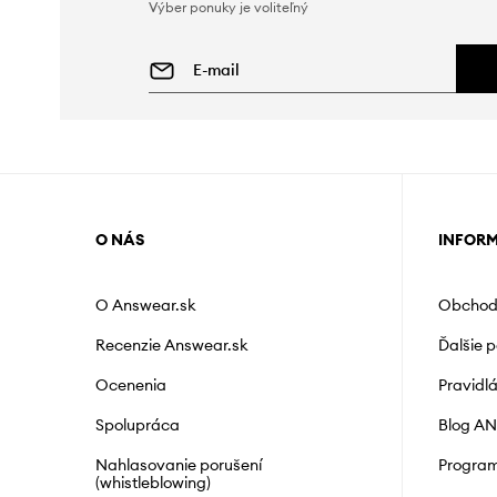
Výber ponuky je voliteľný
O NÁS
INFOR
O Answear.sk
Obchod
Recenzie Answear.sk
Ďalšie 
Ocenenia
Pravidl
Spolupráca
Blog A
Nahlasovanie porušení
Program
(whistleblowing)