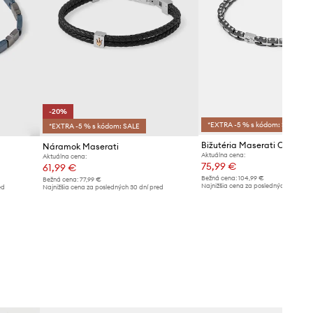
-20%
*EXTRA -5 % s kódom: SALE
*EXTRA -5 % s kódom: SALE
Bižutéria Maserati CERAMI
Náramok Maserati
Aktuálna cena:
Aktuálna cena:
75,99 €
61,99 €
Bežná cena:
104,99 €
Bežná cena:
77,99 €
Najnižšia cena za posledných 30 dní 
ed
Najnižšia cena za posledných 30 dní pred
poskytnutím zľavy:
83,99 €
poskytnutím zľavy:
77,99 €