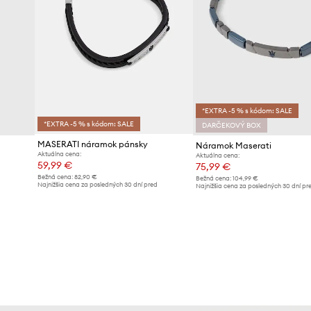
*EXTRA -5 % s kódom: SALE
*EXTRA -5 % s kódom: SALE
DARČEKOVÝ BOX
MASERATI náramok pánsky
Náramok Maserati
Aktuálna cena:
Aktuálna cena:
59,99 €
75,99 €
Bežná cena:
82,90 €
Bežná cena:
104,99 €
Najnižšia cena za posledných 30 dní pred
d
Najnižšia cena za posledných 30 dní pr
poskytnutím zľavy:
65,99 €
poskytnutím zľavy:
83,99 €