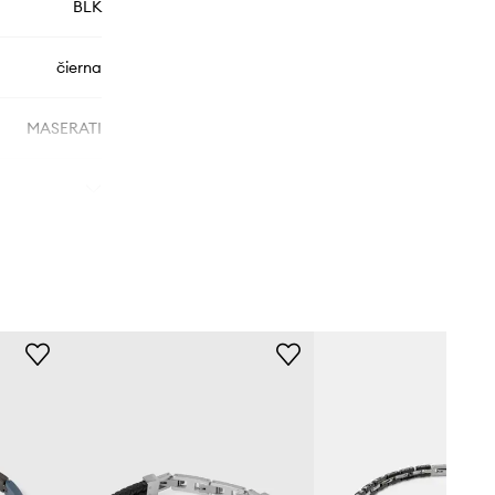
BLK
čierna
MASERATI