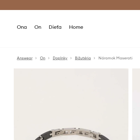
Premium Fashion Benefits >
Bezpla
Ona
On
Dieťa
Home
Answear
On
Doplnky
Bižutéria
Náramok Maserati