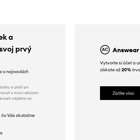
ek a
 svoj prvý
Answear
Vytvorte si účet a 
získate až
20%
trva
ie o najnovších
ukty a platí pri
novať s inými akciami
Zistite viac
obnosti nájdete na
 čo Vás skutočne
da