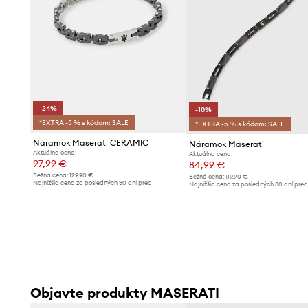
-24%
-10%
*EXTRA -5 % s kódom: SALE
*EXTRA -5 % s kódom: SALE
Náramok Maserati CERAMIC
Náramok Maserati
Aktuálna cena:
Aktuálna cena:
97,99 €
84,99 €
Bežná cena:
129,90 €
Bežná cena:
119,90 €
Najnižšia cena za posledných 30 dní pred
Najnižšia cena za posledných 30 dní pre
poskytnutím zľavy:
129,90 €
poskytnutím zľavy:
94,99 €
Objavte produkty MASERATI