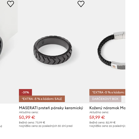
-31%
*EXTRA -5 % s kódom: SALE
*EXTRA -5 % s kódom: SALE
DARČEKOVÝ BOX
MASERATI prsteň pánsky keramický
Kožený náramok Maserati
Aktuálna cena:
Aktuálna cena:
50,99 €
59,99 €
Bežná cena:
73,99 €
Bežná cena:
82,99 €
Najnižšia cena za posledných 30 dní pred
Najnižšia cena za posledných 30 dní 
ed
poskytnutím zľavy:
73,99 €
poskytnutím zľavy:
65,99 €