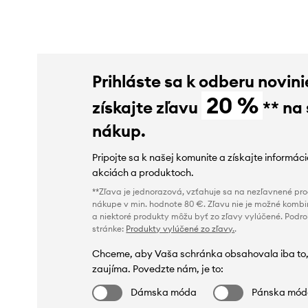
Prihláste sa k odberu novini
20 %
získajte zľavu
** na
nákup.
Pripojte sa k našej komunite a získajte informác
akciách a produktoch.
**Zľava je jednorazová, vzťahuje sa na nezľavnené prod
nákupe v min. hodnote 80 €. Zľavu nie je možné kombi
a niektoré produkty môžu byť zo zľavy vylúčené. Podr
stránke:
Produkty vylúčené zo zľavy.
.
Chceme, aby Vaša schránka obsahovala iba to,
zaujíma. Povedzte nám, je to:
Dámska móda
Pánska mó