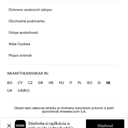
Ochrana osobných údajov
Obchodné podmienky
Údaje spoločnosti
Vaše Cookies
Mapa stránok
WEARETHEANSWEAR IN:
BG
CY
CZ
GR
HR
HU
IT
PL
RO
SI
SK
UA
UA(RU)
Obsah tejto webovej stránky je chránený autorským právom a patrí
spoločnosti Answear.com S.A.
Stiahnite si aplikáciu a
Stiahnuť
nakupujte jednoduchšie