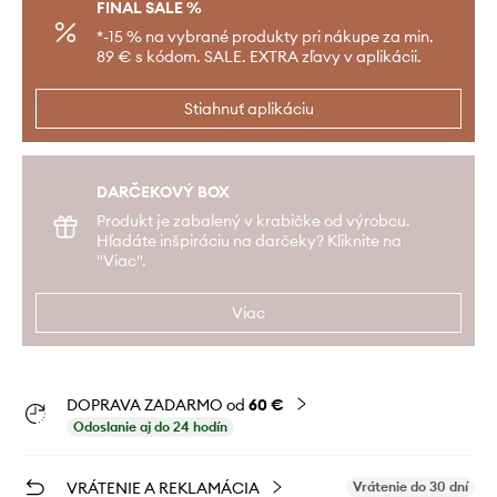
FINAL SALE %
*-15 % na vybrané produkty pri nákupe za min.
89 € s kódom. SALE. EXTRA zľavy v aplikácii.
Stiahnuť aplikáciu
DARČEKOVÝ BOX
Produkt je zabalený v krabičke od výrobcu.
Hľadáte inšpiráciu na darčeky? Kliknite na
"Viac".
Viac
DOPRAVA ZADARMO od
60 €
Odoslanie aj do 24 hodín
VRÁTENIE A REKLAMÁCIA
Vrátenie do 30 dní