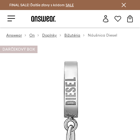
FINAL SALE! Ďalšie zľavy s kódom
Šetrite s Answear Club >
SALE
Answear
On
Doplnky
Bižutéria
Náušnica Diesel
DARČEKOVÝ BOX