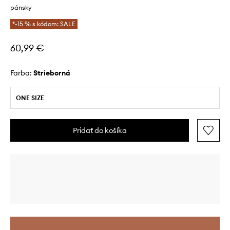
pánsky
*-15 % s kódom: SALE
60,99 €
Farba:
strieborná
ONE SIZE
Pridať do košíka