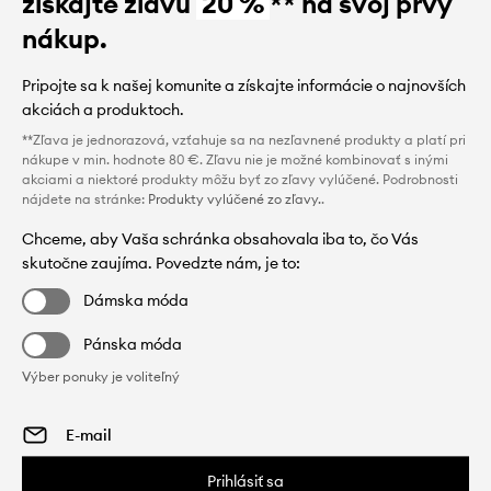
získajte zľavu
20 %
** na svoj prvý
nákup.
Pripojte sa k našej komunite a získajte informácie o najnovších
akciách a produktoch.
**Zľava je jednorazová, vzťahuje sa na nezľavnené produkty a platí pri
nákupe v min. hodnote 80 €. Zľavu nie je možné kombinovať s inými
akciami a niektoré produkty môžu byť zo zľavy vylúčené. Podrobnosti
nájdete na stránke:
Produkty vylúčené zo zľavy.
.
Chceme, aby Vaša schránka obsahovala iba to, čo Vás
skutočne zaujíma. Povedzte nám, je to:
Dámska móda
Pánska móda
Výber ponuky je voliteľný
Prihlásiť sa