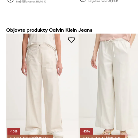
Najnižšia cena:
69,99 €
Najnižšia cena:
119,90 €
Objavte produkty Calvin Klein Jeans
-10%
-13%
*EXTRA -5 % s kódom: SALE
*EXTRA -5 % s kódom: SALE