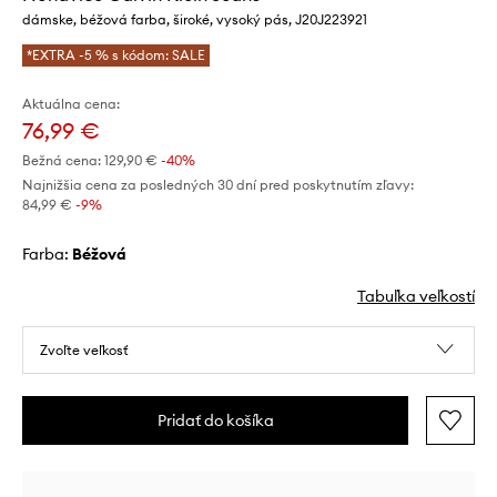
dámske, béžová farba, široké, vysoký pás, J20J223921
*EXTRA -5 % s kódom: SALE
Aktuálna cena:
76,99 €
Bežná cena:
129,90 €
-40%
Najnižšia cena za posledných 30 dní pred poskytnutím zľavy:
84,99 €
 -9%
Farba:
béžová
Tabuľka veľkostí
Zvoľte veľkosť
Pridať do košíka