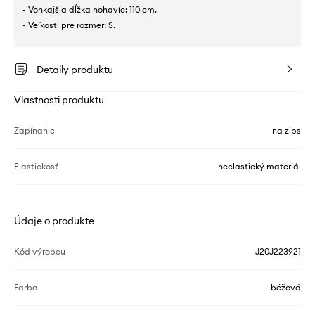
- Vonkajšia dĺžka nohavíc: 110 cm.
- Veľkosti pre rozmer: S.
Detaily produktu
Vlastnosti produktu
Zapínanie
na zips
Elastickosť
neelastický materiál
Údaje o produkte
Kód výrobcu
J20J223921
Farba
béžová