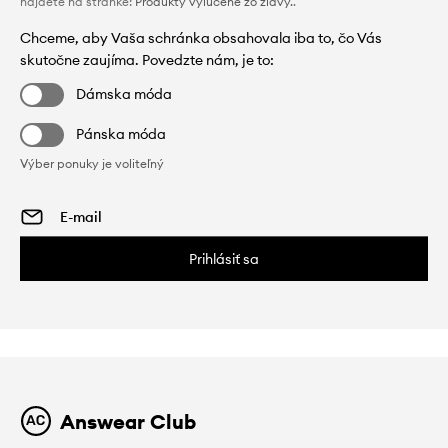
nájdete na stránke:
Produkty vylúčené zo zľavy.
.
Chceme, aby Vaša schránka obsahovala iba to, čo Vás
skutočne zaujíma. Povedzte nám, je to:
Dámska móda
Pánska móda
Výber ponuky je voliteľný
Prihlásiť sa
Answear Club