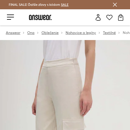
FINAL SALE! Ďalšie zľavy s kódom
Šetrite s Answear Club >
SALE
Answear
Ona
Oblečenie
Nohavice a legíny
Textilné
Noha