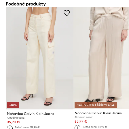
Podobné produkty
*EXTRA -5 % s kódom: SALE
-70%
Nohavice Calvin Klein Jeans
Nohavice Calvin Klein Jeans
Aktuálna cena:
Aktuálna cena:
65,99 €
35,90 €
Bežná cena:
119,99 €
Bežná cena:
119,90 €