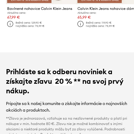
Bavlnené nohavice Calvin Klein Jeans
Aktuálna cena:
Aktuálna cena:
67,99 €
65,99 €
Bežná cena:
129,90 €
Bežná cena:
119,90 €
Najnižšia cena:
75,99 €
Najnižšia cena:
75,99 €
Prihláste sa k odberu noviniek a
získajte zľavu
20 %
** na svoj prvý
nákup.
Pripojte sa k našej komunite a získajte informácie o najnovších
akciách a produktoch.
**Zľava je jednorazová, vzťahuje sa na nezľavnené produkty a platí pri
nákupe v min. hodnote 80 €. Zľavu nie je možné kombinovať s inými
akciami a niektoré produkty môžu byť zo zľavy vylúčené. Podrobnosti