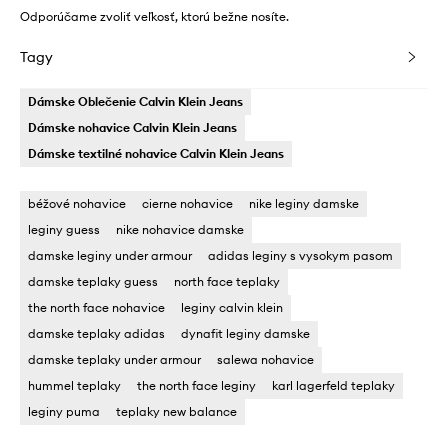
Odporúčame zvoliť veľkosť, ktorú bežne nosíte.
Tagy
Dámske Oblečenie Calvin Klein Jeans
Dámske nohavice Calvin Klein Jeans
Dámske textilné nohavice Calvin Klein Jeans
béžové nohavice
cierne nohavice
nike leginy damske
leginy guess
nike nohavice damske
damske leginy under armour
adidas leginy s vysokym pasom
damske teplaky guess
north face teplaky
the north face nohavice
leginy calvin klein
damske teplaky adidas
dynafit leginy damske
damske teplaky under armour
salewa nohavice
hummel teplaky
the north face leginy
karl lagerfeld teplaky
leginy puma
teplaky new balance