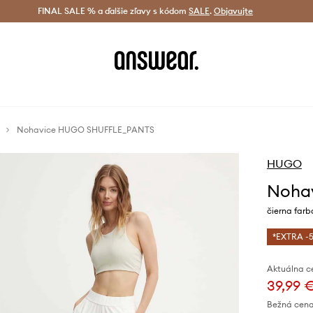
tná doprava od 60 € >
FINAL SALE % a ďalšie zľavy s kódom
Doručenie aj do 24 h >
SALE
.
Objavujte
Šetrite s A
Nohavice HUGO SHUFFLE_PANTS
HUGO
Noha
čierna farb
*EXTRA -5
Aktuálna c
39,99 
Bežná cena