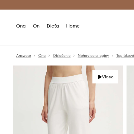
Premium Fashion Benefits >
Bezpla
Ona
On
Dieťa
Home
Answear
Ona
Oblečenie
Nohavice a legíny
Teplákové
Video