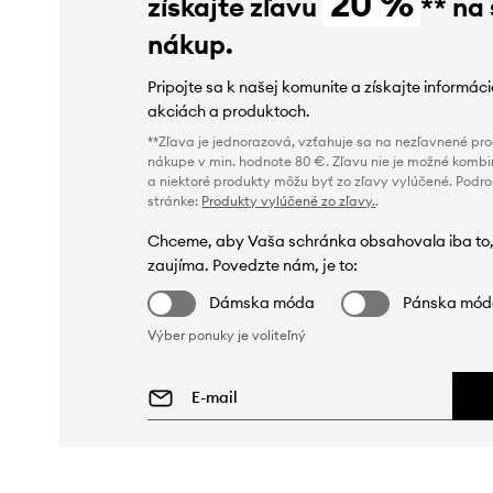
20 %
získajte zľavu
** na
nákup.
Pripojte sa k našej komunite a získajte informác
akciách a produktoch.
**Zľava je jednorazová, vzťahuje sa na nezľavnené prod
nákupe v min. hodnote 80 €. Zľavu nie je možné kombi
a niektoré produkty môžu byť zo zľavy vylúčené. Podr
stránke:
Produkty vylúčené zo zľavy.
.
Chceme, aby Vaša schránka obsahovala iba to,
zaujíma. Povedzte nám, je to:
Dámska móda
Pánska mó
Výber ponuky je voliteľný