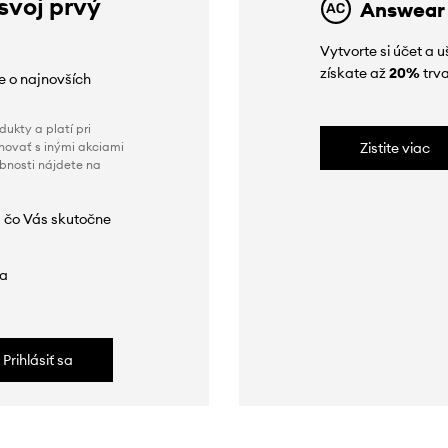
 svoj prvý
Answear
Vytvorte si účet a 
získate až
20%
trva
ie o najnovších
ukty a platí pri
novať s inými akciami
Zistite viac
obnosti nájdete na
 čo Vás skutočne
da
Prihlásiť sa