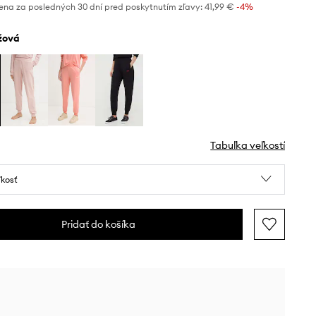
ena za posledných 30 dní pred poskytnutím zľavy:
41,99 €
 -4%
éžová
Tabuľka veľkostí
ľkosť
Pridať do košíka