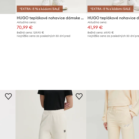
*EXTRA -5 % s kódom: SALE
*EXTRA -5 % s kódom: SALE
HUGO teplákové nohavice dámske bavlnené Nelfinia
Aktuálna cena:
Aktuálna cena:
70,99 €
41,99 €
Bežná cena:
129,90 €
Bežná cena:
69,90 €
Najnižšia cena za posledných 30 dní pred
Najnižšia cena za posledných 30 dní pr
d
poskytnutím zľavy:
75,99 €
poskytnutím zľavy:
45,99 €