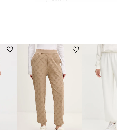
Väčšia veľkosť
Odporúčame zvoliť si o číslo menšiu
veľkosť, ako bežne nosíte.
Tabuľka veľkostí