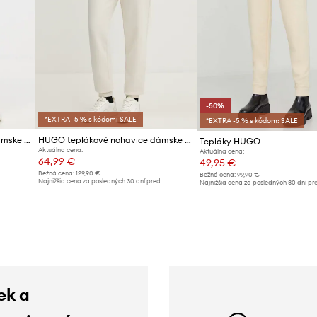
-50%
*EXTRA -5 % s kódom: SALE
*EXTRA -5 % s kódom: SALE
HUGO teplákové nohavice dámske s modalom SIGNATURE_PANT
HUGO teplákové nohavice dámske bavlnené Nelfinia
Tepláky HUGO
Aktuálna cena:
Aktuálna cena:
64,99 €
49,95 €
Bežná cena:
129,90 €
Bežná cena:
99,90 €
d
Najnižšia cena za posledných 30 dní pred
Najnižšia cena za posledných 30 dní pr
poskytnutím zľavy:
67,99 €
poskytnutím zľavy:
99,90 €
ek a