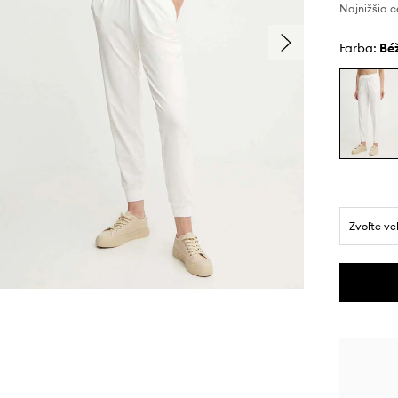
Najnižšia c
Farba:
b
Zvoľte ve