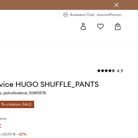
nswear Club >
-20 % na prvý nákup >
Answear Club
Journal
Pomoc
4.9
vice HUGO SHUFFLE_PANTS
a, jednofarebné, 50490578
 % s kódom: SALE
ena:
€
:
69,90 €
-42%