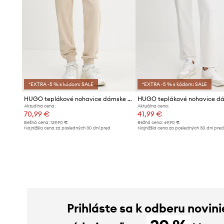
*EXTRA -5 % s kódom: SALE
*EXTRA -5 % s kódom: SALE
HUGO teplákové nohavice dámske bavlnené Nelfinia
Aktuálna cena:
Aktuálna cena:
70,99 €
41,99 €
Bežná cena:
129,90 €
Bežná cena:
69,90 €
Najnižšia cena za posledných 30 dní pred
Najnižšia cena za posledných 30 dní pre
poskytnutím zľavy:
75,99 €
poskytnutím zľavy:
45,99 €
Prihláste sa k odberu novini