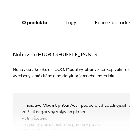
O produkte
Tagy
Recenzie produ
Nohavice HUGO SHUFFLE_PANTS
Nohavice z kolekcie HUGO. Model vyrobený z tenkej, veľmi ela
vyrobený z mäkkého a na dotyk príjemného materiálu.
- Iniciatíva Clean Up Your Act – podpora udržateľnejších
znižujú negatívny vplyv na planétu.
- Strih jogger.
- Zvýšený pás s flexibilnou gumou v páse.