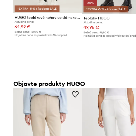
-50%
*EXTRA -5 % s kódom: SALE
*EXTRA -5 % s kódom: SALE
HUGO teplákové nohavice dámske bavlnené Nelfinia
Tepláky HUGO
Aktuálna cena:
Aktuálna cena:
64,99 €
49,95 €
Bežná cena:
129,90 €
Bežná cena:
99,90 €
Najnižšia cena za posledných 30 dní pred
Najnižšia cena za posledných 30 dní pre
poskytnutím zľavy:
67,99 €
poskytnutím zľavy:
99,90 €
Objavte produkty HUGO