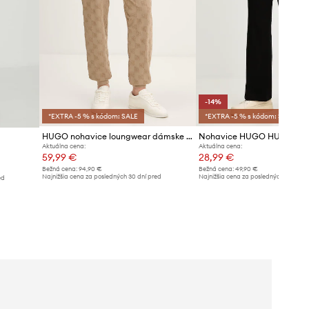
-14%
*EXTRA -5 % s kódom: SALE
*EXTRA -5 % s kódom: SALE
HUGO nohavice loungwear dámske s bavlnou TERRYMONOGRAM_PANTS
Nohavice HUGO HUGO ID 
Aktuálna cena:
Aktuálna cena:
59,99 €
28,99 €
Bežná cena:
94,90 €
Bežná cena:
49,90 €
Najnižšia cena za posledných 30 dní pred
Najnižšia cena za posledných 30 dní 
ed
poskytnutím zľavy:
65,99 €
poskytnutím zľavy:
33,99 €