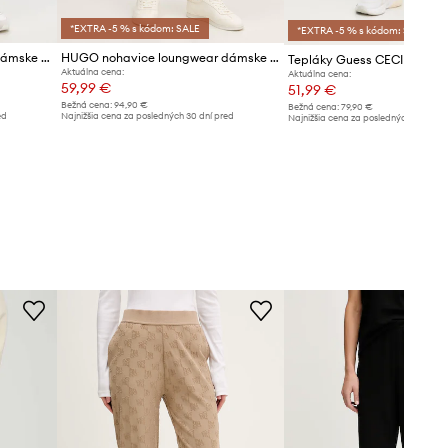
*EXTRA -5 % s kódom: SALE
*EXTRA -5 % s kódom: SALE
HUGO teplákové nohavice dámske s modalom SIGNATURE_PANT
HUGO nohavice loungwear dámske s bavlnou TERRYMONOGRAM_PANTS
Tepláky Guess CECILIA
Aktuálna cena:
Aktuálna cena:
59,99 €
51,99 €
Bežná cena:
94,90 €
Bežná cena:
79,90 €
ed
Najnižšia cena za posledných 30 dní pred
Najnižšia cena za posledných 30 dní 
poskytnutím zľavy:
65,99 €
poskytnutím zľavy:
56,99 €