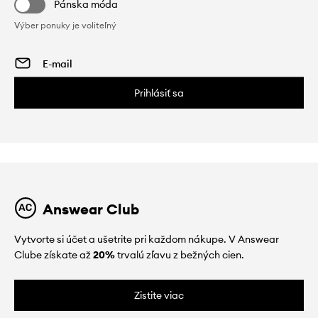
Pánska móda
Výber ponuky je voliteľný
Prihlásiť sa
Answear Club
Vytvorte si účet a ušetrite pri každom nákupe. V Answear
Clube získate až
20%
trvalú zľavu z bežných cien.
Zistite viac