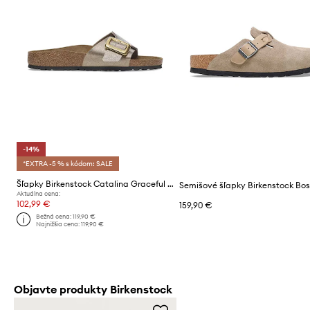
-14%
*EXTRA -5 % s kódom: SALE
Šľapky Birkenstock Catalina Graceful Cushion Buckle
Aktuálna cena:
102,99 €
159,90 €
Bežná cena:
119,90 €
Najnižšia cena:
119,90 €
Objavte produkty Birkenstock