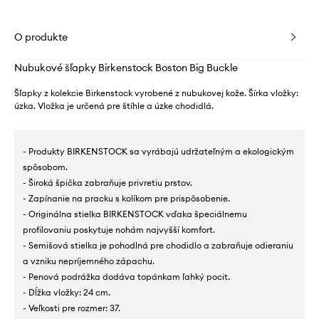
O produkte
Nubukové šľapky Birkenstock Boston Big Buckle
Šľapky z kolekcie Birkenstock vyrobené z nubukovej kože. Šírka vložky:
úzka. Vložka je určená pre štíhle a úzke chodidlá.
- Produkty BIRKENSTOCK sa vyrábajú udržateľným a ekologickým
spôsobom.
- Široká špička zabraňuje privretiu prstov.
- Zapínanie na pracku s kolíkom pre prispôsobenie.
- Originálna stielka BIRKENSTOCK vďaka špeciálnemu
profilovaniu poskytuje nohám najvyšší komfort.
- Semišová stielka je pohodlná pre chodidlo a zabraňuje odieraniu
a vzniku nepríjemného zápachu.
- Penová podrážka dodáva topánkam ľahký pocit.
- Dĺžka vložky: 24 cm.
- Veľkosti pre rozmer: 37.