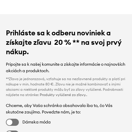
Prihláste sa k odberu noviniek a
získajte zľavu
20 %
** na svoj prvý
nákup.
Pripojte sa k našej komunite a získajte informácie o najnovších
akciách a produktoch.
**Zľava je jednorazová, vzťahuje sa na nezľavnené produkty a platí pri
nákupe v min. hodnote 80 €. Zľavu nie je možné kombinovať s inými
akciami a niektoré produkty môžu byť zo zľavy vylúčené. Podrobnosti
nájdete na stránke:
Produkty vylúčené zo zľavy.
.
Chceme, aby Vaša schránka obsahovala iba to, čo Vás
skutočne zaujíma. Povedzte nám, je to:
Dámska móda