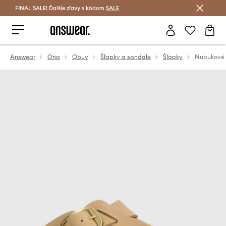
FINAL SALE! Ďalšie zľavy s kódom
Šetrite s Answear Club >
SALE
Answear
Ona
Obuv
Šľapky a sandále
Šľapky