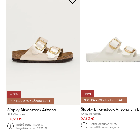
-10%
-10%
*EXTRA -5 % s kódom: SALE
*EXTRA -5 % s kódom: SALE
Šľapky Birkenstock Arizona
Aktuálna cena:
Aktuálna cena:
57,90 €
107,90 €
Bežná cena:
64,90 €
Bežná cena:
119,90 €
Najnižšia cena:
64,90 €
Najnižšia cena:
119,90 €