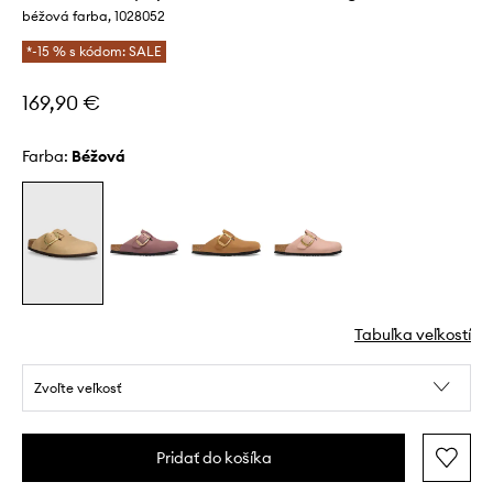
béžová farba, 1028052
*-15 % s kódom: SALE
169,90 €
Farba:
béžová
Tabuľka veľkostí
Zvoľte veľkosť
Pridať do košíka