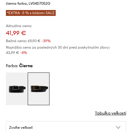
čierna farba, LV04D7052G
*EXTRA -5 % s kódom: SALE
Aktuálna cena:
41,99 €
Bežná cena:
69,90 €
-39%
Najnižšia cena za posledných 30 dní pred poskytnutím zľavy:
43,99 €
 -4%
Farba:
čierna
Tabuľka veľkostí
Zvoľte veľkosť