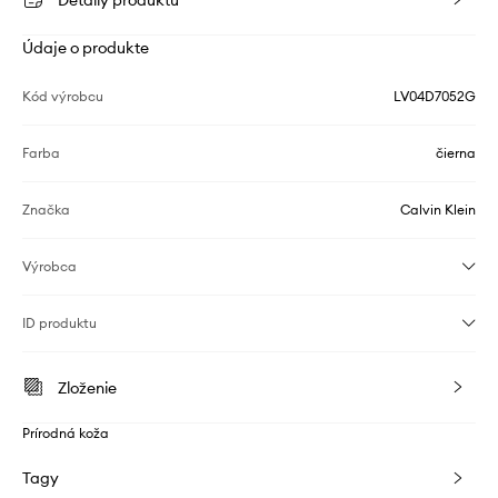
Detaily produktu
Údaje o produkte
Kód výrobcu
LV04D7052G
Farba
čierna
Značka
Calvin Klein
Výrobca
ID produktu
Zloženie
Prírodná koža
Tagy