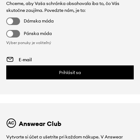
Chceme, aby Vaša schránka obsahovala iba to, čo Vás
skutočne zaujíma. Povedzte nám, je to:
Dámska móda
Pánska móda
Výber ponuky je voliteľný
Prihlásiť sa
Answear Club
Vytvorte si účet a ušetrite pri každom nákupe. V Answear