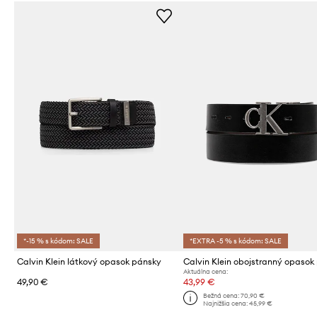
*-15 % s kódom: SALE
*EXTRA -5 % s kódom: SALE
Calvin Klein látkový opasok pánsky
Aktuálna cena:
49,90 €
43,99 €
Bežná cena:
70,90 €
Najnižšia cena:
45,99 €