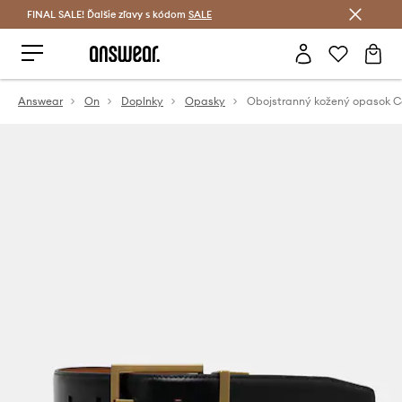
FINAL SALE! Ďalšie zľavy s kódom
Šetrite s Answear Club >
SALE
Answear
On
Doplnky
Opasky