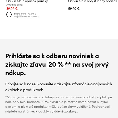
Calvin Klein opasok pánsky
Aktuálna cena:
39,99 €
59,90 €
Bežná cena:
70,90 €
Najnižšia cena:
42,99 €
Prihláste sa k odberu noviniek a
získajte zľavu
20 %
** na svoj prvý
nákup.
Pripojte sa k našej komunite a získajte informácie o najnovších
akciách a produktoch.
**Zľava je jednorazová, vzťahuje sa na nezľavnené produkty a platí pri
nákupe v min. hodnote 80 €. Zľavu nie je možné kombinovať s inými
akciami a niektoré produkty môžu byť zo zľavy vylúčené. Podrobnosti
nájdete na stránke:
Produkty vylúčené zo zľavy.
.