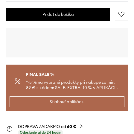
Pridať do košíka
FINAL SALE %
*-5 % na vybrané produkty pri nákupe za min.
89 € s kódom: SALE. EXTRA -10 % v APLIKÁCII.
Stiahnuť aplikáciu
DOPRAVA ZADARMO od
60 €
Odoslanie aj do 24 hodín