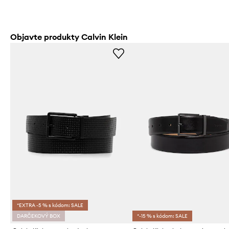
Objavte produkty Calvin Klein
*EXTRA -5 % s kódom: SALE
DARČEKOVÝ BOX
*-15 % s kódom: SALE