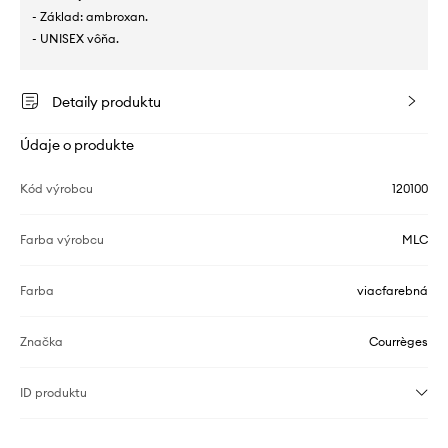
- Základ: ambroxan.
- UNISEX vôňa.
Detaily produktu
Údaje o produkte
Kód výrobcu
120100
Farba výrobcu
MLC
Farba
viacfarebná
Značka
Courrèges
ID produktu