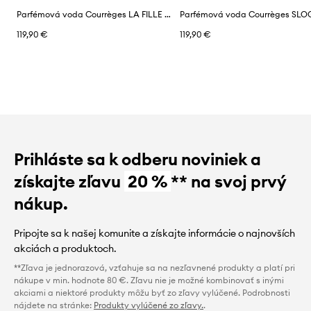
Parfémová voda Courrèges LA FILLE DE L'AIR EDP 50 ML
119,90 €
119,90 €
Prihláste sa k odberu noviniek a
získajte zľavu
20 %
** na svoj prvý
nákup.
Pripojte sa k našej komunite a získajte informácie o najnovších
akciách a produktoch.
**Zľava je jednorazová, vzťahuje sa na nezľavnené produkty a platí pri
nákupe v min. hodnote 80 €. Zľavu nie je možné kombinovať s inými
akciami a niektoré produkty môžu byť zo zľavy vylúčené. Podrobnosti
nájdete na stránke:
Produkty vylúčené zo zľavy.
.