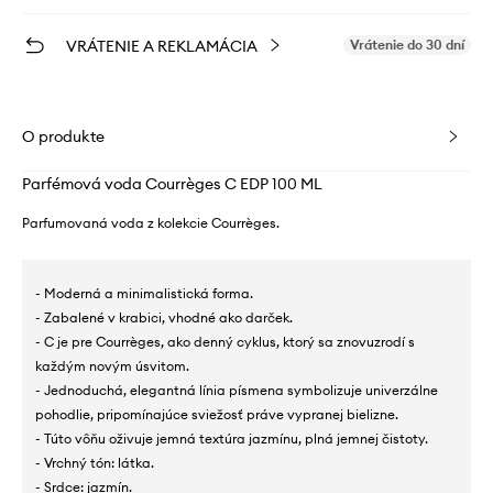
VRÁTENIE A REKLAMÁCIA
Vrátenie do 30 dní
O produkte
Parfémová voda Courrèges C EDP 100 ML
Parfumovaná voda z kolekcie Courrèges.
- Moderná a minimalistická forma.
- Zabalené v krabici, vhodné ako darček.
- C je pre Courrèges, ako denný cyklus, ktorý sa znovuzrodí s
každým novým úsvitom.
- Jednoduchá, elegantná línia písmena symbolizuje univerzálne
pohodlie, pripomínajúce sviežosť práve vypranej bielizne.
- Túto vôňu oživuje jemná textúra jazmínu, plná jemnej čistoty.
- Vrchný tón: látka.
- Srdce: jazmín.