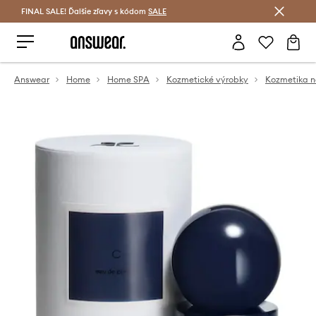
FINAL SALE! Ďalšie zľavy s kódom
Šetrite s Answear Club >
SALE
Answear
Home
Home SPA
Kozmetické výrobky
Kozmetika n