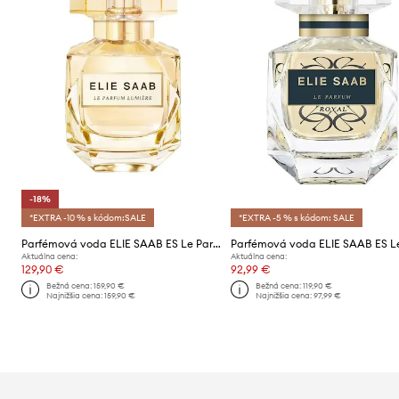
-18%
*EXTRA -10 % s kódom:SALE
*EXTRA -5 % s kódom: SALE
Parfémová voda ELIE SAAB ES Le Parfum Lumiere EDP 90ml
Aktuálna cena:
Aktuálna cena:
129,90 €
92,99 €
Bežná cena:
159,90 €
Bežná cena:
119,90 €
Najnižšia cena:
159,90 €
Najnižšia cena:
97,99 €