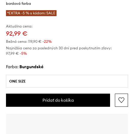
bordová farba
*EXTRA -5 % s kódom: SALE
Aktuálna cena:
92,99 €
Bežná cena:
119,90 €
-22%
Najnižšia cena za posledných 30 dní pred poskytnutím zľavy:
97,99 €
 -5%
Farba:
burgundské
ONE SIZE
Pridať do košíka