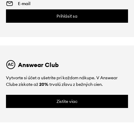
Prihlásiť sa
Answear Club
Vytvorte si účet a ušetrite pri každom nákupe. V Answear
Clube získate až
20%
trvalú zľavu z bežných cien.
Zistite viac