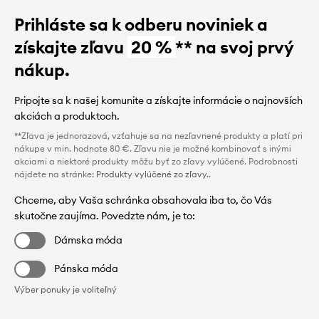
Prihláste sa k odberu noviniek a
získajte zľavu
20 %
** na svoj prvý
nákup.
Pripojte sa k našej komunite a získajte informácie o najnovších
akciách a produktoch.
**Zľava je jednorazová, vzťahuje sa na nezľavnené produkty a platí pri
nákupe v min. hodnote 80 €. Zľavu nie je možné kombinovať s inými
akciami a niektoré produkty môžu byť zo zľavy vylúčené. Podrobnosti
nájdete na stránke:
Produkty vylúčené zo zľavy.
.
Chceme, aby Vaša schránka obsahovala iba to, čo Vás
skutočne zaujíma. Povedzte nám, je to:
Dámska móda
Pánska móda
Výber ponuky je voliteľný