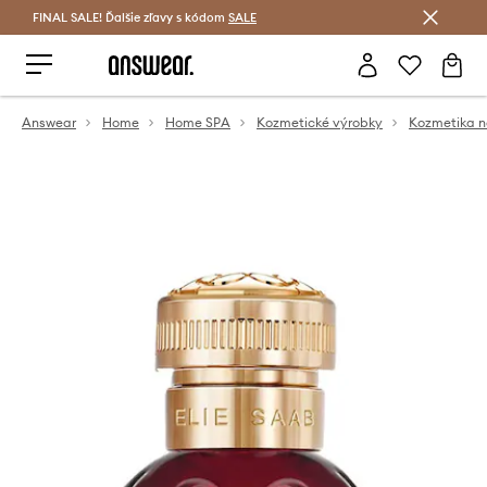
FINAL SALE! Ďalšie zľavy s kódom
Šetrite s Answear Club >
SALE
Answear
Home
Home SPA
Kozmetické výrobky
Kozmetika n