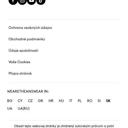
Ochrana osobných údajov
Obchodné podmienky
Údaje spoločnosti
Vaše Cookies
Mapa stránok
WEARETHEANSWEAR IN:
BG
CY
CZ
GR
HR
HU
IT
PL
RO
SI
SK
UA
UA(RU)
Obsah tejto webovej stránky je chránený autorským právom a patrí