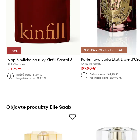
*EXTRA -5 % s kódom: SALE
-25%
Náplň mlieka na ruky Kinfill Santal & Ceda 500 ml
Aktuálna cena:
Aktuálna cena:
199,90 €
23,99 €
Bežná cena:
249,90 €
Bežná cena:
31,99 €
Najnižšia cena:
209,90 €
Najnižšia cena:
31,99 €
Objavte produkty Elie Saab