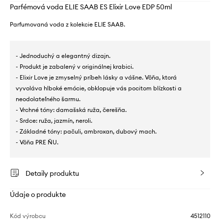
Parfémová voda ELIE SAAB ES Elixir Love EDP 50ml
Parfumovaná voda z kolekcie ELIE SAAB.
- Jednoduchý a elegantný dizajn.
- Produkt je zabalený v originálnej krabici.
- Elixir Love je zmyselný príbeh lásky a vášne. Vôňa, ktorá
vyvoláva hlboké emócie, obklopuje vás pocitom blízkosti a
neodolateľného šarmu.
- Vrchné tóny: damašská ruža, čerešňa.
- Srdce: ruža, jazmín, neroli.
- Základné tóny: pačuli, ambroxan, dubový mach.
- Vôňa PRE ŇU.
Detaily produktu
Údaje o produkte
Kód výrobcu
4512110