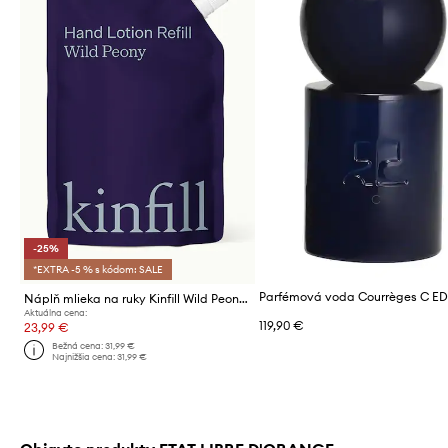
-25%
*EXTRA -5 % s kódom: SALE
Náplň mlieka na ruky Kinfill Wild Peony 500 ml
Aktuálna cena:
119,90 €
23,99 €
Bežná cena:
31,99 €
Najnižšia cena:
31,99 €