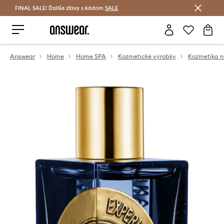
FINAL SALE! Ďalšie zľavy s kódom
Šetrite s Answear Club >
SALE
Answear
Home
Home SPA
Kozmetické výrobky
Kozmetika n