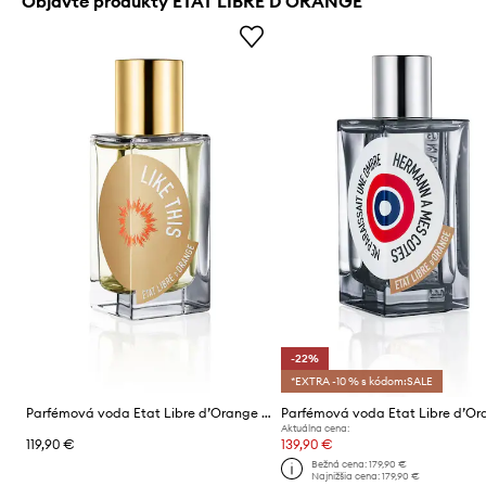
Objavte produkty ETAT LIBRE D'ORANGE
-22%
*EXTRA -10 % s kódom:SALE
Parfémová voda Etat Libre d’Orange EdP Nat. Spray 50 ml
Aktuálna cena:
119,90 €
139,90 €
Bežná cena:
179,90 €
Najnižšia cena:
179,90 €