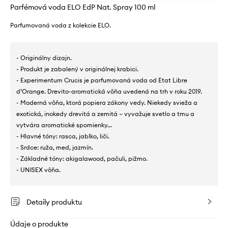
Parfémová voda ELO EdP Nat. Spray 100 ml
Parfumovaná voda z kolekcie ELO.
- Originálny dizajn.
- Produkt je zabalený v originálnej krabici.
- Experimentum Crucis je parfumovaná voda od Etat Libre
d’Orange. Drevito-aromatická vôňa uvedená na trh v roku 2019.
- Moderná vôňa, ktorá popiera zákony vedy. Niekedy svieža a
exotická, inokedy drevitá a zemitá – vyvažuje svetlo a tmu a
vytvára aromatické spomienky…
- Hlavné tóny: rasca, jablko, liči.
- Srdce: ruža, med, jazmín.
- Základné tóny: akigalawood, pačuli, pižmo.
- UNISEX vôňa.
Detaily produktu
Údaje o produkte