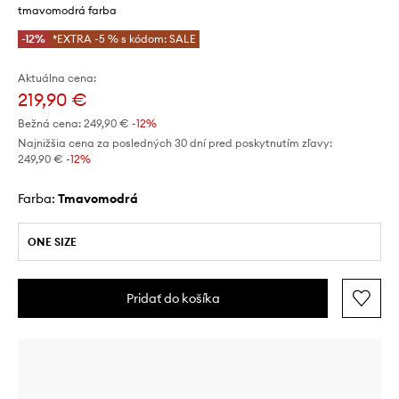
tmavomodrá farba
-12%
*EXTRA -5 % s kódom: SALE
Aktuálna cena:
219,90 €
Bežná cena:
249,90 €
-12%
Najnižšia cena za posledných 30 dní pred poskytnutím zľavy:
249,90 €
 -12%
Farba:
tmavomodrá
ONE SIZE
Pridať do košíka