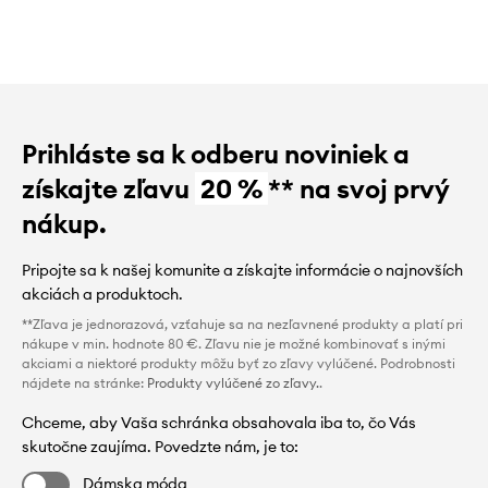
Prihláste sa k odberu noviniek a
získajte zľavu
20 %
** na svoj prvý
nákup.
Pripojte sa k našej komunite a získajte informácie o najnovších
akciách a produktoch.
**Zľava je jednorazová, vzťahuje sa na nezľavnené produkty a platí pri
nákupe v min. hodnote 80 €. Zľavu nie je možné kombinovať s inými
akciami a niektoré produkty môžu byť zo zľavy vylúčené. Podrobnosti
nájdete na stránke:
Produkty vylúčené zo zľavy.
.
Chceme, aby Vaša schránka obsahovala iba to, čo Vás
skutočne zaujíma. Povedzte nám, je to:
Dámska móda