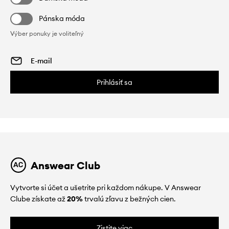
Pánska móda
Výber ponuky je voliteľný
Prihlásiť sa
Answear Club
Vytvorte si účet a ušetrite pri každom nákupe. V Answear
Clube získate až
20%
trvalú zľavu z bežných cien.
Zistite viac