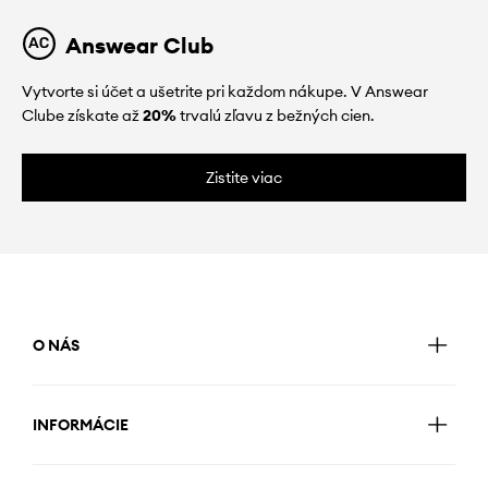
Answear Club
Vytvorte si účet a ušetrite pri každom nákupe. V Answear
Clube získate až
20%
trvalú zľavu z bežných cien.
Zistite viac
O NÁS
INFORMÁCIE