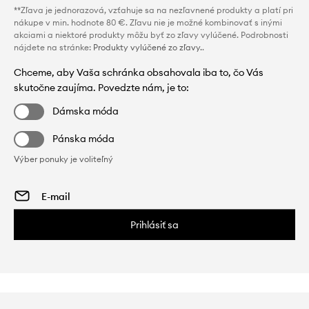
**Zľava je jednorazová, vzťahuje sa na nezľavnené produkty a platí pri
nákupe v min. hodnote 80 €. Zľavu nie je možné kombinovať s inými
akciami a niektoré produkty môžu byť zo zľavy vylúčené. Podrobnosti
nájdete na stránke:
Produkty vylúčené zo zľavy.
.
Chceme, aby Vaša schránka obsahovala iba to, čo Vás
skutočne zaujíma. Povedzte nám, je to:
Dámska móda
Pánska móda
Výber ponuky je voliteľný
Prihlásiť sa