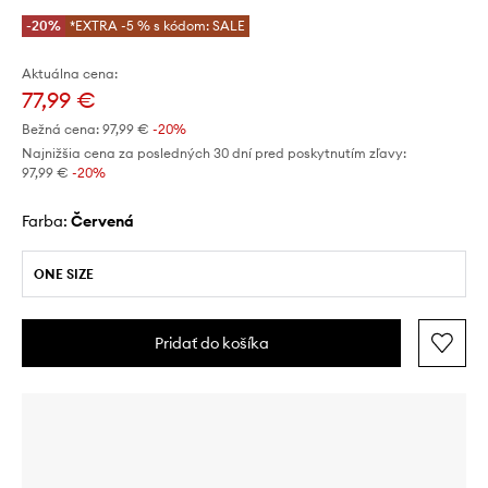
-20%
*EXTRA -5 % s kódom: SALE
Aktuálna cena:
77,99 €
Bežná cena:
97,99 €
-20%
Najnižšia cena za posledných 30 dní pred poskytnutím zľavy:
97,99 €
 -20%
Farba:
červená
ONE SIZE
Pridať do košíka