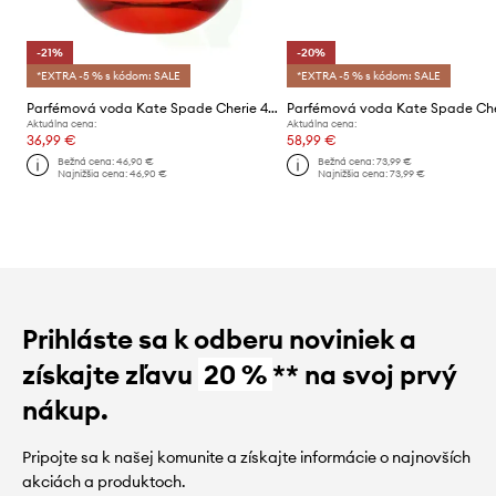
-21%
-20%
*EXTRA -5 % s kódom: SALE
*EXTRA -5 % s kódom: SALE
Parfémová voda Kate Spade Cherie 40 ml
Aktuálna cena:
Aktuálna cena:
36,99 €
58,99 €
Bežná cena:
46,90 €
Bežná cena:
73,99 €
Najnižšia cena:
46,90 €
Najnižšia cena:
73,99 €
Prihláste sa k odberu noviniek a
získajte zľavu
20 %
** na svoj prvý
nákup.
Pripojte sa k našej komunite a získajte informácie o najnovších
akciách a produktoch.