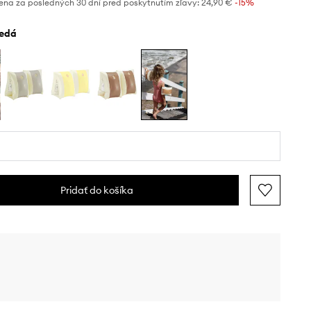
ena za posledných 30 dní pred poskytnutím zľavy:
24,90 €
 -15%
nedá
Pridať do košíka