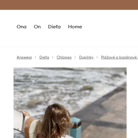
Premium Fashion Benefits >
Bezpla
Ona
On
Dieťa
Home
Answear
Dieťa
Chlapec
Doplnky
Plážové a bazénové