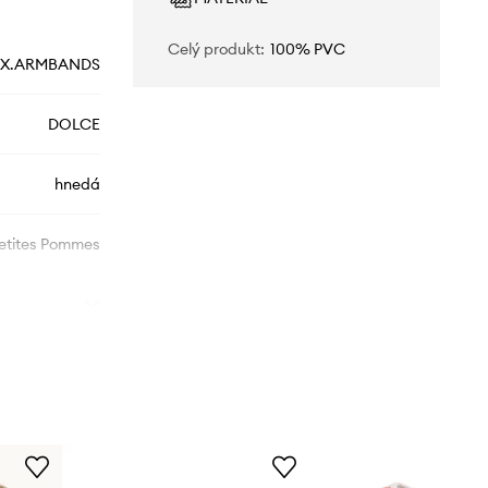
Celý produkt
:
100% PVC
EX.ARMBANDS
DOLCE
hnedá
etites Pommes