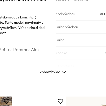
Kód výrobcu
AL
etským doplnkom, ktorý
de. Tento model, navrhnutý s
Farba výrobcu
ým štýlom. Vďaka nim si deti
nosť.
Farba
 Petites Pommes Alex
Značka
P
ID produktu
Zobraziť viac
 a radostnému učeniu
 bez obáv
kým aktivitám šarm