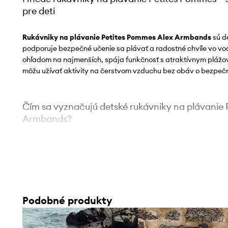
pre deti
Rukávniky na plávanie Petites Pommes Alex Armbands
sú d
podporuje bezpečné učenie sa plávať a radostné chvíle vo vo
ohľadom na najmenších, spája funkčnosť s atraktívnym plážov
môžu užívať aktivity na čerstvom vzduchu bez obáv o bezpeč
Čím sa vyznačujú detské rukávniky na plávanie
Armbands?
Podpora vo vode
pre deti, ktorá napomáha bezpečnému
sa plávať
Funkčný doplnok
na hry vonku, ktorý podporuje aktivitu
Podobné produkty
Štýlový dizajn
v hnedej farbe Calile, ktorý dodáva dets