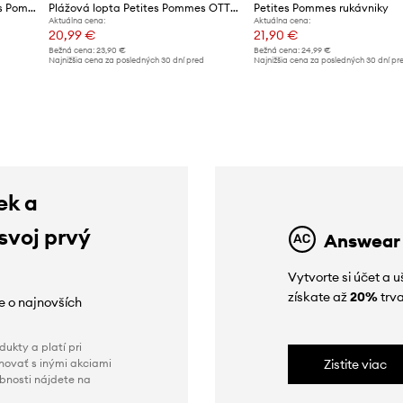
Detské plávacie koleso Petites Pommes OLIVIA 45CM
Plážová lopta Petites Pommes OTTO BEACH BALL
Petites Pommes rukávniky
Aktuálna cena:
Aktuálna cena:
20,99 €
21,90 €
Bežná cena:
23,90 €
Bežná cena:
24,99 €
d
Najnižšia cena za posledných 30 dní pred
Najnižšia cena za posledných 30 dní pr
poskytnutím zľavy:
23,90 €
poskytnutím zľavy:
24,99 €
ek a
 svoj prvý
Answear
Vytvorte si účet a 
získate až
20%
trva
ie o najnovších
ukty a platí pri
novať s inými akciami
Zistite viac
obnosti nájdete na