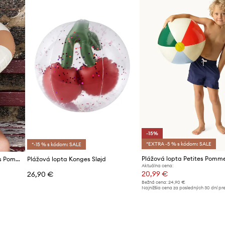
e si na vodné
odeniu pri
u detský a módny
razom na detail a
-15%
*EXTRA -5 % s kódom: SALE
*-15 % s kódom: SALE
Detské plávacie koleso Petites Pommes ANNA 60CM
Plážová lopta Konges Sløjd
Aktuálna cena:
20,99 €
26,90 €
Bežná cena:
24,90 €
Najnižšia cena za posledných 30 dní pr
d
poskytnutím zľavy:
24,90 €