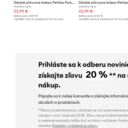
Detské plávacie koleso Petites Pommes ANNA 60CM
Aktuálna cena:
Aktuálna cena:
23,99 €
22,99 €
Bežná cena:
29,99 €
Bežná cena:
27,90 €
Najnižšia cena za posledných 30 dní pred
Najnižšia cena za posledných 30 dní pre
poskytnutím zľavy:
25,99 €
poskytnutím zľavy:
27,90 €
Prihláste sa k odberu novini
20 %
získajte zľavu
** na
nákup.
Pripojte sa k našej komunite a získajte informác
akciách a produktoch.
**Zľava je jednorazová, vzťahuje sa na nezľavnené prod
nákupe v min. hodnote 80 €. Zľavu nie je možné kombi
a niektoré produkty môžu byť zo zľavy vylúčené. Podr
stránke:
Produkty vylúčené zo zľavy.
.