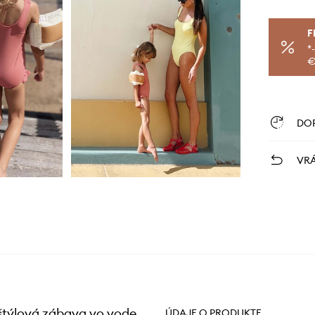
F
*
€
DO
VRÁ
štýlová zábava vo vode
ÚDAJE O PRODUKTE