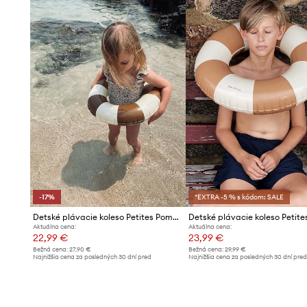
Praktické rukávniky
na plávanie, ktoré uľahčujú zvykani
prostredie
Vyrobené z PVC
, trvácneho materiálu odolného voči pošk
intenzívnom používaní
Charakteristický pásikavý vzor
, ktorý dodáva produkt
vzhľad
Produkt značky Petites Pommes
, ktorý sa vyznačuje dô
estetiku spracovania
-17%
*EXTRA -5 % s kódom: SALE
Detské plávacie koleso Petites Pommes OLIVIA 45CM
Aktuálna cena:
Aktuálna cena:
22,99 €
23,99 €
Bežná cena:
27,90 €
Bežná cena:
29,99 €
Najnižšia cena za posledných 30 dní pred
Najnižšia cena za posledných 30 dní pre
poskytnutím zľavy:
27,90 €
poskytnutím zľavy:
25,99 €