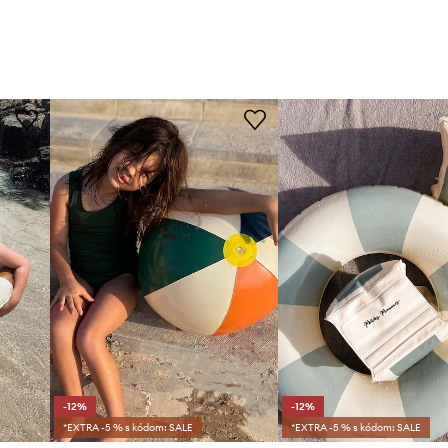
-12%
-12%
*EXTRA -5 % s kódom: SALE
*EXTRA -5 % s kódom: SALE