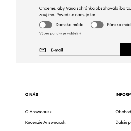
Chceme, aby Vaša schránka obsahovala iba to,
zaujíma. Povedzte nám, je to:
Dámska móda
Pánska mó
Výber ponuky je voliteľný
O NÁS
INFOR
O Answear.sk
Obchod
Recenzie Answear.sk
Ďalšie 