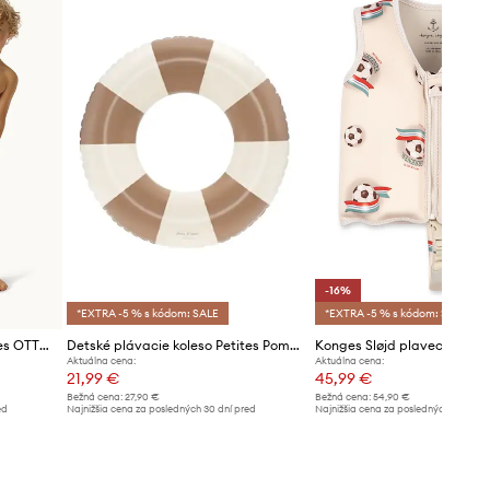
-16%
*EXTRA -5 % s kódom: SALE
*EXTRA -5 % s kódom: SALE
Plážová lopta Petites Pommes OTTO BEACH BALL
Detské plávacie koleso Petites Pommes OLIVIA 45CM
Aktuálna cena:
Aktuálna cena:
21,99 €
45,99 €
Bežná cena:
27,90 €
Bežná cena:
54,90 €
ed
Najnižšia cena za posledných 30 dní pred
Najnižšia cena za posledných 30 dní 
poskytnutím zľavy:
22,99 €
poskytnutím zľavy:
54,90 €