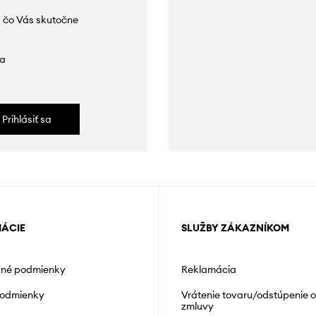
 čo Vás skutočne
da
Prihlásiť sa
MÁCIE
SLUŽBY ZÁKAZNÍKOM
né podmienky
Reklamácia
podmienky
Vrátenie tovaru/odstúpenie 
zmluvy