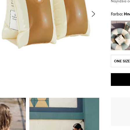
Najnižšia c
Farba:
h
ONE SIZE