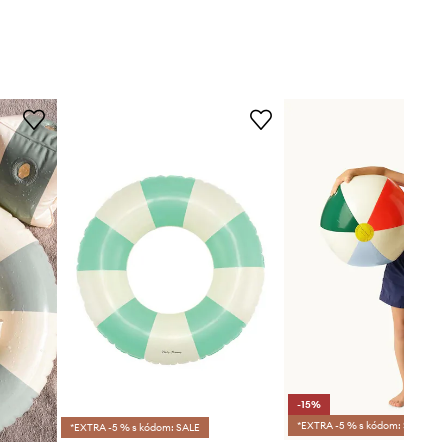
-15%
*EXTRA -5 % s kódom: SALE
*EXTRA -5 % s kódom: SALE