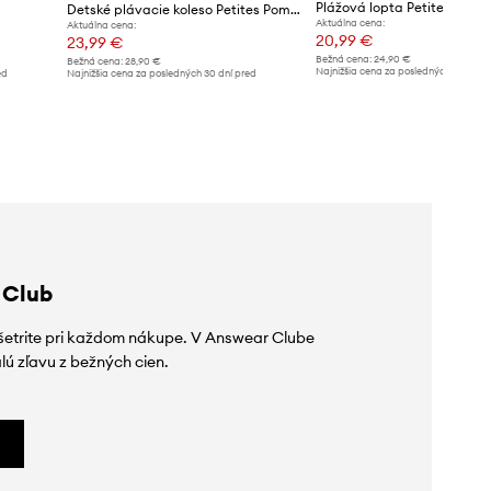
Detské plávacie koleso Petites Pommes ANNA 60CM
Aktuálna cena:
Aktuálna cena:
20,99 €
23,99 €
Bežná cena:
24,90 €
Bežná cena:
28,90 €
Najnižšia cena za posledných 30 dní 
ed
Najnižšia cena za posledných 30 dní pred
poskytnutím zľavy:
24,90 €
poskytnutím zľavy:
25,99 €
 Club
ušetrite pri každom nákupe. V Answear Clube
lú zľavu z bežných cien.