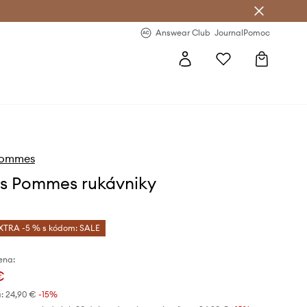
nswear Club >
-20 % na prvý nákup >
Answear Club
Journal
Pomoc
 Pommes
es Pommes rukávniky
XTRA -5 % s kódom: SALE
ena:
€
:
24,90 €
-15%