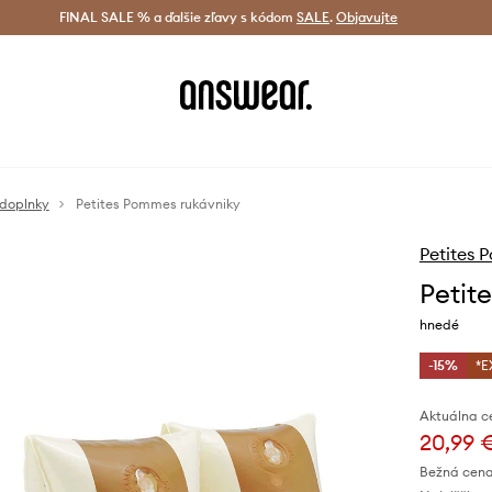
tná doprava od 60 € >
FINAL SALE % a ďalšie zľavy s kódom
Doručenie aj do 24 h >
SALE
.
Objavujte
Šetrite s A
 doplnky
Petites Pommes rukávniky
Petites
Petit
hnedé
-15%
*E
Aktuálna c
20,99 
Bežná cena