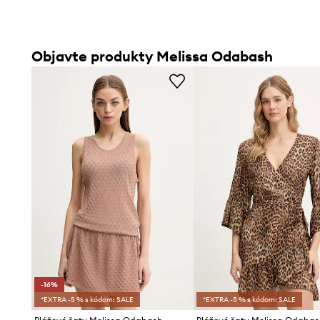
Objavte produkty Melissa Odabash
-16%
*EXTRA -5 % s kódom: SALE
*EXTRA -5 % s kódom: SALE