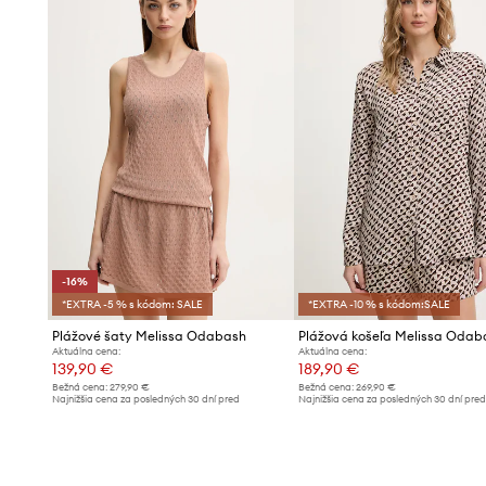
-16%
*EXTRA -5 % s kódom: SALE
*EXTRA -10 % s kódom:SALE
Plážové šaty Melissa Odabash
Aktuálna cena:
Aktuálna cena:
139,90 €
189,90 €
Bežná cena:
279,90 €
Bežná cena:
269,90 €
Najnižšia cena za posledných 30 dní pred
Najnižšia cena za posledných 30 dní pre
poskytnutím zľavy:
166,90 €
poskytnutím zľavy:
199,90 €