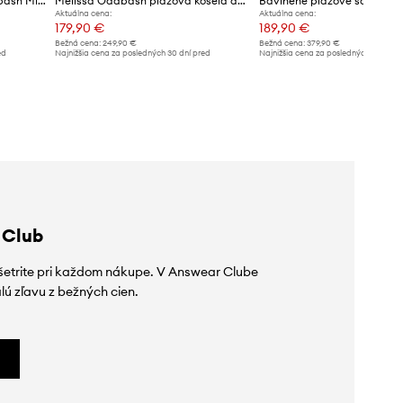
Plážová košeľa Melissa Odabash Millie
Melissa Odabash plážová košeľa dámska
Aktuálna cena:
Aktuálna cena:
179,90 €
189,90 €
Bežná cena:
249,90 €
Bežná cena:
379,90 €
ed
Najnižšia cena za posledných 30 dní pred
Najnižšia cena za posledných 30 dní 
poskytnutím zľavy:
189,90 €
poskytnutím zľavy:
199,90 €
 Club
ušetrite pri každom nákupe. V Answear Clube
lú zľavu z bežných cien.