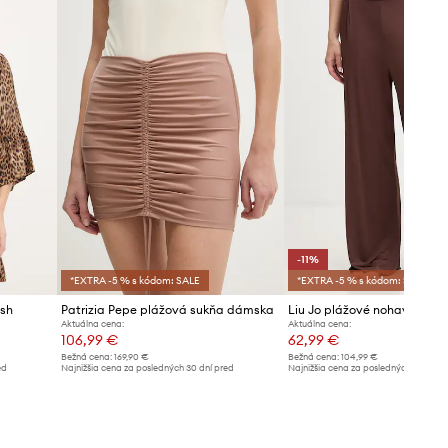
-11%
*EXTRA -5 % s kódom: SALE
*EXTRA -5 % s kódom: SALE
sh
Patrizia Pepe plážová sukňa dámska
Liu Jo plážové nohavice d
Aktuálna cena:
Aktuálna cena:
106,99 €
62,99 €
Bežná cena:
169,90 €
Bežná cena:
104,99 €
ed
Najnižšia cena za posledných 30 dní pred
Najnižšia cena za posledných 30 dní 
poskytnutím zľavy:
111,99 €
poskytnutím zľavy:
70,99 €