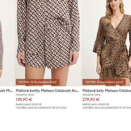
*EXTRA -10 % s kódom:SALE
*EXTRA -5 % s kódom: SALE
Plážová košeľa Melissa Odabash Millie
Plážové šortky Melissa Odabash Annie
Plážové šaty Melissa Odaba
Aktuálna cena:
Aktuálna cena:
139,90 €
279,90 €
Bežná cena:
219,90 €
Bežná cena:
439,90 €
d
Najnižšia cena za posledných 30 dní pred
Najnižšia cena za posledných 30 dní pr
poskytnutím zľavy:
149,90 €
poskytnutím zľavy:
299,90 €