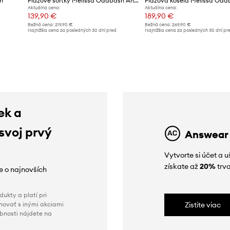
h
Plážové šortky Melissa Odabash Annie
Aktuálna cena:
Aktuálna cena:
139,90 €
189,90 €
Bežná cena:
219,90 €
Bežná cena:
269,90 €
d
Najnižšia cena za posledných 30 dní pred
Najnižšia cena za posledných 30 dní pr
poskytnutím zľavy:
149,90 €
poskytnutím zľavy:
199,90 €
ek a
 svoj prvý
Answear
Vytvorte si účet a 
získate až
20%
trva
ie o najnovších
ukty a platí pri
novať s inými akciami
Zistite viac
obnosti nájdete na