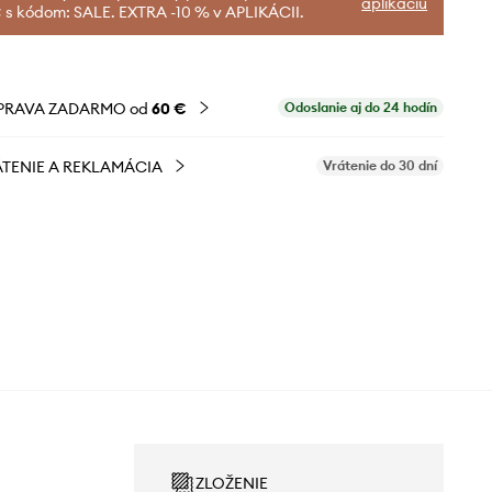
aplikáciu
 s kódom: SALE. EXTRA -10 % v APLIKÁCII.
PRAVA ZADARMO od
60 €
Odoslanie aj do 24 hodín
TENIE A REKLAMÁCIA
Vrátenie do 30 dní
ZLOŽENIE