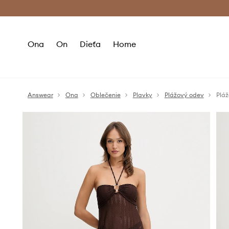
Premium Fashion Benefits >
Bezpla
Ona
On
Dieťa
Home
Answear
Ona
Oblečenie
Plavky
Plážový odev
Plá