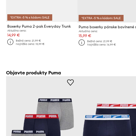
*EXTRA -5 % s kódom: SALE
*EXTRA -5 % s kódom: SALE
Boxerky Puma 2-pak Everyday Trunk
Aktuálna cena:
Aktuálna cena:
14,99 €
15,99 €
Bežná cena:
21,99 €
Bežná cena:
21,99 €
Najnižšia cena:
15,99 €
Najnižšia cena:
16,99 €
Objavte produkty Puma