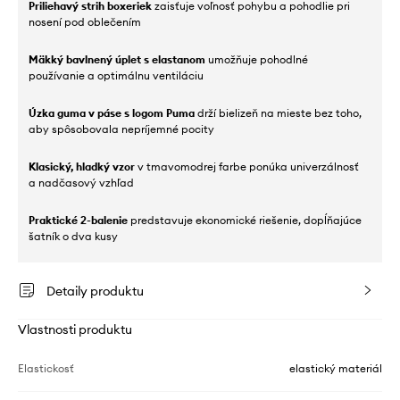
Priliehavý strih boxeriek
zaisťuje voľnosť pohybu a pohodlie pri
nosení pod oblečením
Mäkký bavlnený úplet s elastanom
umožňuje pohodlné
používanie a optimálnu ventiláciu
Úzka guma v páse s logom Puma
drží bielizeň na mieste bez toho,
aby spôsobovala nepríjemné pocity
Klasický, hladký vzor
v tmavomodrej farbe ponúka univerzálnosť
a nadčasový vzhľad
Praktické 2-balenie
predstavuje ekonomické riešenie, dopĺňajúce
šatník o dva kusy
Detaily produktu
Vlastnosti produktu
Elastickosť
elastický materiál