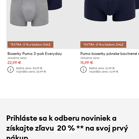
*EXTRA -5 % s kódom: SALE
*EXTRA -5 % s kódom: SALE
Boxerky Puma 3-pak Everyday
Aktuálna cena:
Aktuálna cena:
22,99 €
15,99 €
Bežná cena:
33,99 €
Bežná cena:
21,99 €
Najnižšia cena:
23,99 €
Najnižšia cena:
16,99 €
Prihláste sa k odberu noviniek a
získajte zľavu
20 %
** na svoj prvý
nákup.