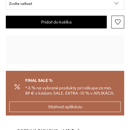
Zvoľte veľkosť
Pridať do košíka
FINAL SALE %
*-5 % na vybrané produkty pri nákupe za min.
89 € s kódom: SALE. EXTRA -10 % v APLIKÁCII.
Stiahnuť aplikáciu