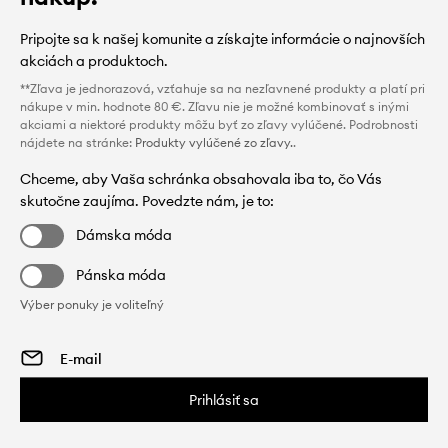
Pripojte sa k našej komunite a získajte informácie o najnovších
akciách a produktoch.
**Zľava je jednorazová, vzťahuje sa na nezľavnené produkty a platí pri
nákupe v min. hodnote 80 €. Zľavu nie je možné kombinovať s inými
akciami a niektoré produkty môžu byť zo zľavy vylúčené. Podrobnosti
nájdete na stránke:
Produkty vylúčené zo zľavy.
.
Chceme, aby Vaša schránka obsahovala iba to, čo Vás
skutočne zaujíma. Povedzte nám, je to:
Dámska móda
Pánska móda
Výber ponuky je voliteľný
Prihlásiť sa