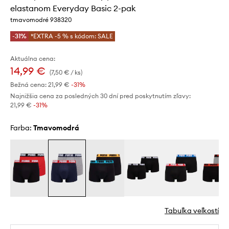
elastanom Everyday Basic 2-pak
tmavomodré 938320
-31%
*EXTRA -5 % s kódom: SALE
Aktuálna cena:
14,99 €
(7,50 € / ks)
Bežná cena:
21,99 €
-31%
Najnižšia cena za posledných 30 dní pred poskytnutím zľavy:
21,99 €
 -31%
Farba:
tmavomodrá
Tabuľka veľkostí