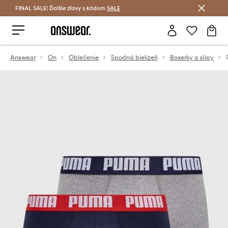
FINAL SALE! Ďalšie zľavy s kódom
Šetrite s Answear Club >
SALE
Answear
On
Oblečenie
Spodná bielizeň
Boxerky a slipy