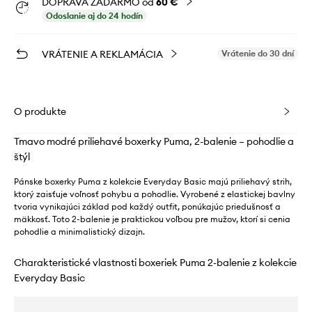
DOPRAVA ZADARMO od
60 €
Odoslanie aj do 24 hodín
VRÁTENIE A REKLAMÁCIA
Vrátenie do 30 dní
O produkte
Tmavo modré priliehavé boxerky Puma, 2-balenie – pohodlie a
štýl
Pánske boxerky Puma z kolekcie Everyday Basic majú priliehavý strih,
ktorý zaisťuje voľnosť pohybu a pohodlie. Vyrobené z elastickej bavlny
tvoria vynikajúci základ pod každý outfit, ponúkajúc priedušnosť a
mäkkosť. Toto 2-balenie je praktickou voľbou pre mužov, ktorí si cenia
pohodlie a minimalistický dizajn.
Charakteristické vlastnosti boxeriek Puma 2-balenie z kolekcie
Everyday Basic