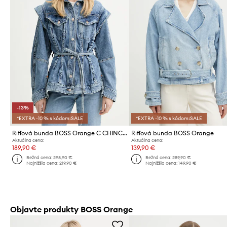
-13%
*EXTRA -10 % s kódom:SALE
*EXTRA -10 % s kódom:SALE
Rifľová bunda BOSS Orange C CHINCHED JACKET
Rifľová bunda BOSS Orange
Aktuálna cena:
Aktuálna cena:
189,90 €
139,90 €
Bežná cena:
298,90 €
Bežná cena:
289,90 €
Najnižšia cena:
219,90 €
Najnižšia cena:
149,90 €
Objavte produkty BOSS Orange