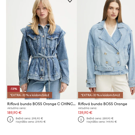
-13%
*EXTRA -10 % s kódom:SALE
*EXTRA -10 % s kódom:SALE
Rifľová bunda BOSS Orange C CHINCHED JACKET
Rifľová bunda BOSS Orange
Aktuálna cena:
Aktuálna cena:
189,90 €
139,90 €
Bežná cena:
298,90 €
Bežná cena:
289,90 €
Najnižšia cena:
219,90 €
Najnižšia cena:
149,90 €