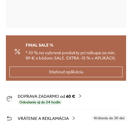
FINAL SALE %
*-10 % na vybrané produkty pri nákupe za min.
89 € s kódom: SALE. EXTRA -15 % v APLIKÁCII.
Stiahnuť aplikáciu
DOPRAVA ZADARMO od
60 €
Odoslanie aj do 24 hodín
VRÁTENIE A REKLAMÁCIA
Vrátenie do 30 dní