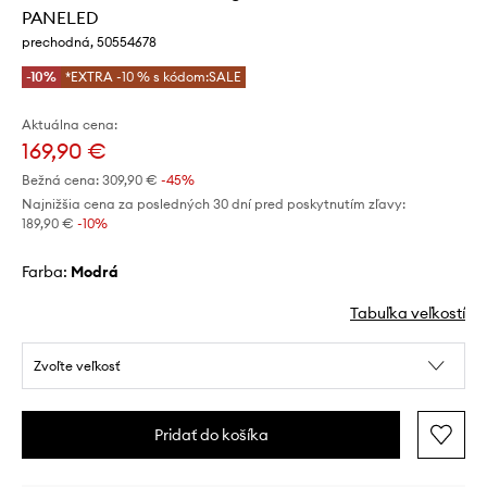
PANELED
prechodná, 50554678
-10%
*EXTRA -10 % s kódom:SALE
Aktuálna cena:
169,90 €
Bežná cena:
309,90 €
-45%
Najnižšia cena za posledných 30 dní pred poskytnutím zľavy:
189,90 €
 -10%
Farba:
modrá
Tabuľka veľkostí
Zvoľte veľkosť
Pridať do košíka