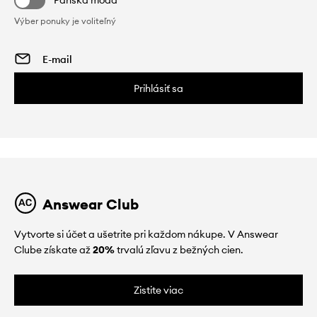
Pánska móda
Výber ponuky je voliteľný
Prihlásiť sa
Answear Club
Vytvorte si účet a ušetrite pri každom nákupe. V Answear
Clube získate až
20%
trvalú zľavu z bežných cien.
Zistite viac