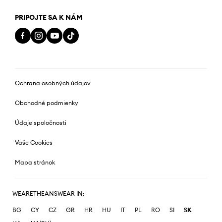
PRIPOJTE SA K NÁM
Ochrana osobných údajov
Obchodné podmienky
Údaje spoločnosti
Vaše Cookies
Mapa stránok
WEARETHEANSWEAR IN:
BG
CY
CZ
GR
HR
HU
IT
PL
RO
SI
SK