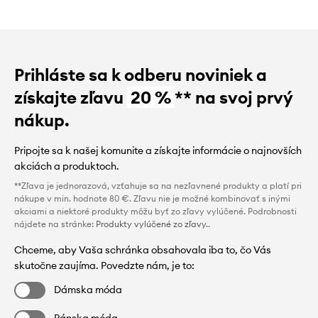
Prihláste sa k odberu noviniek a
získajte zľavu
20 %
** na svoj prvý
nákup.
Pripojte sa k našej komunite a získajte informácie o najnovších
akciách a produktoch.
**Zľava je jednorazová, vzťahuje sa na nezľavnené produkty a platí pri
nákupe v min. hodnote 80 €. Zľavu nie je možné kombinovať s inými
akciami a niektoré produkty môžu byť zo zľavy vylúčené. Podrobnosti
nájdete na stránke:
Produkty vylúčené zo zľavy.
.
Chceme, aby Vaša schránka obsahovala iba to, čo Vás
skutočne zaujíma. Povedzte nám, je to:
Dámska móda