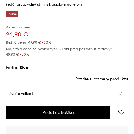
šedá farba, voľný strih, s klasickým golierom
-50%
Aktuálna cena:
24,90 €
Bežná cena:
49,90 €
-50%
Najnižšia cena za posledných 30 dní pred poskytnutím zľavy:
49,90 €
 -50%
Farba:
sivá
Pozrite si rozmery produktu
Zvoľte veľkosť
Pridať do košíka