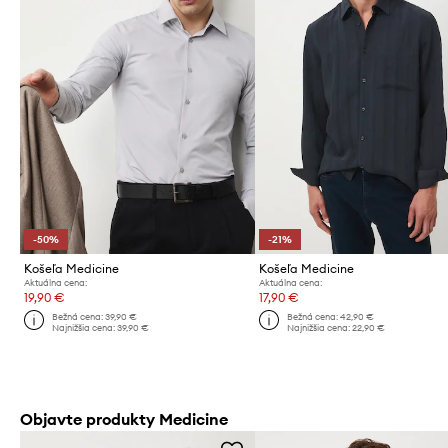
-50%
-21%
Košeľa Medicine
Košeľa Medicine
Aktuálna cena:
Aktuálna cena:
19,90 €
17,90 €
Bežná cena:
39,90 €
Bežná cena:
42,90 €
Najnižšia cena:
39,90 €
Najnižšia cena:
22,90 €
Objavte produkty Medicine