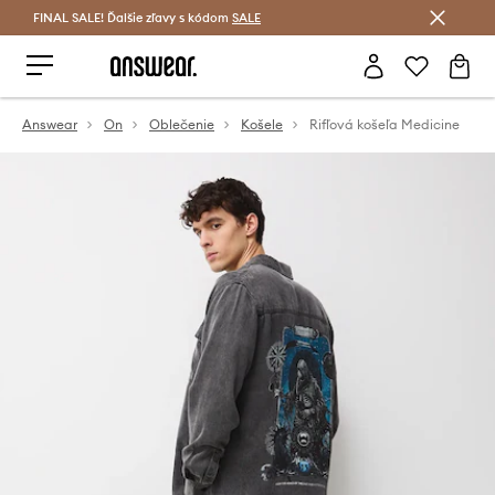
FINAL SALE! Ďalšie zľavy s kódom
Šetrite s Answear Club >
SALE
Answear
On
Oblečenie
Košele
Rifľová košeľa Medicine