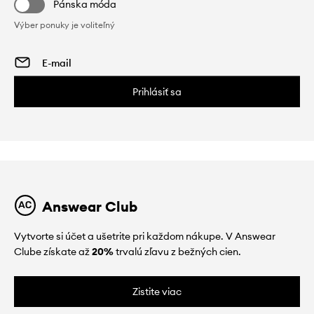
Pánska móda
Výber ponuky je voliteľný
Prihlásiť sa
Answear Club
Vytvorte si účet a ušetrite pri každom nákupe. V Answear
Clube získate až
20%
trvalú zľavu z bežných cien.
Zistite viac