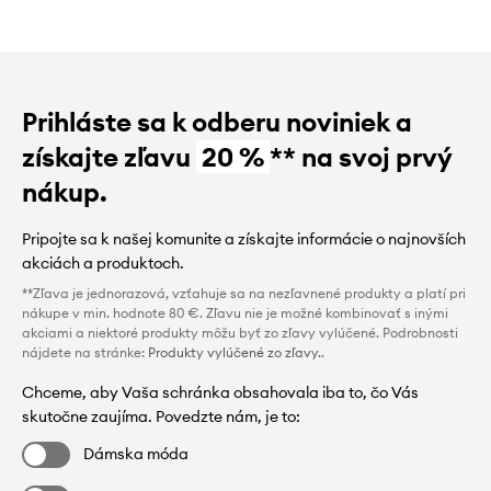
Prihláste sa k odberu noviniek a
získajte zľavu
20 %
** na svoj prvý
nákup.
Pripojte sa k našej komunite a získajte informácie o najnovších
akciách a produktoch.
**Zľava je jednorazová, vzťahuje sa na nezľavnené produkty a platí pri
nákupe v min. hodnote 80 €. Zľavu nie je možné kombinovať s inými
akciami a niektoré produkty môžu byť zo zľavy vylúčené. Podrobnosti
nájdete na stránke:
Produkty vylúčené zo zľavy.
.
Chceme, aby Vaša schránka obsahovala iba to, čo Vás
skutočne zaujíma. Povedzte nám, je to:
Dámska móda