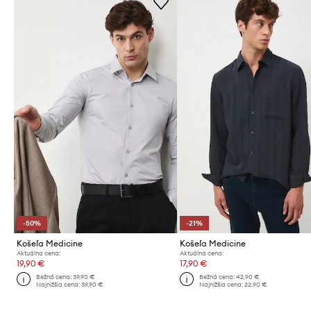
-50%
-21%
Košeľa Medicine
Košeľa Medicine
Aktuálna cena:
Aktuálna cena:
19,90 €
17,90 €
Bežná cena:
39,90 €
Bežná cena:
42,90 €
Najnižšia cena:
39,90 €
Najnižšia cena:
22,90 €