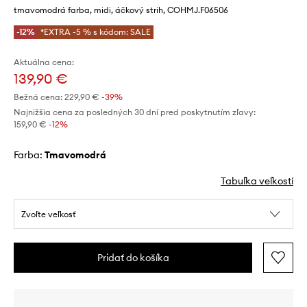
tmavomodrá farba, midi, áčkový strih, COHMJ.F06506
-12%
*EXTRA -5 % s kódom: SALE
Aktuálna cena:
139,90 €
Bežná cena:
229,90 €
-39%
Najnižšia cena za posledných 30 dní pred poskytnutím zľavy:
159,90 €
 -12%
Farba:
tmavomodrá
Tabuľka veľkostí
Zvoľte veľkosť
Pridať do košíka