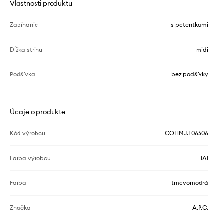
Vlastnosti produktu
Zapínanie
s patentkami
Dĺžka strihu
midi
Podšívka
bez podšívky
Údaje o produkte
Kód výrobcu
COHMJ.F06506
Farba výrobcu
IAI
Farba
tmavomodrá
Značka
A.P.C.