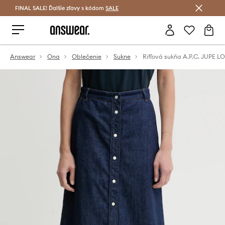
FINAL SALE! Ďalšie zľavy s kódom
Šetrite s Answear Club >
SALE
Answear
Ona
Oblečenie
Sukne
Rifľová sukňa A.P.C. JUPE 