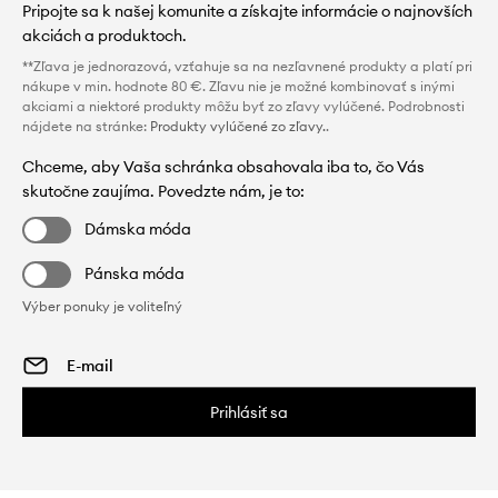
Pripojte sa k našej komunite a získajte informácie o najnovších
akciách a produktoch.
**Zľava je jednorazová, vzťahuje sa na nezľavnené produkty a platí pri
nákupe v min. hodnote 80 €. Zľavu nie je možné kombinovať s inými
akciami a niektoré produkty môžu byť zo zľavy vylúčené. Podrobnosti
nájdete na stránke:
Produkty vylúčené zo zľavy.
.
Chceme, aby Vaša schránka obsahovala iba to, čo Vás
skutočne zaujíma. Povedzte nám, je to:
Dámska móda
Pánska móda
Výber ponuky je voliteľný
Prihlásiť sa