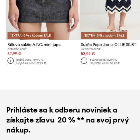
*EXTRA -5 % s kódom: SALE
*EXTRA -5 % s kódom: SALE
Rifľová sukňa A.P.C. mini-jupe
Sukňa Pepe Jeans OLLIE SKIRT
Aktuálna cena:
Aktuálna cena:
82,99 €
53,99 €
Bežná cena:
159,90 €
Bežná cena:
102,99 €
Najnižšia cena:
87,99 €
Najnižšia cena:
55,99 €
Prihláste sa k odberu noviniek a
získajte zľavu
20 %
** na svoj prvý
nákup.