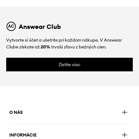
Answear Club
Vytvorte si účet a ušetrite pri každom nákupe. V Answear
Clube získate až
20%
trvalú zľavu z bežných cien.
Zistite viac
O NÁS
INFORMÁCIE