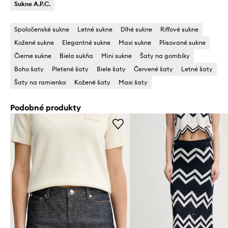
Sukne A.P.C.
Spoločenské sukne
Letné sukne
Dlhé sukne
Rifľové sukne
Kožené sukne
Elegantné sukne
Maxi sukne
Plisované sukne
Čierne sukne
Biela sukňa
Mini sukne
Šaty na gombíky
Boho šaty
Pletené šaty
Biele šaty
Červené šaty
Letné šaty
Šaty na ramienka
Kožené šaty
Maxi šaty
Podobné produkty