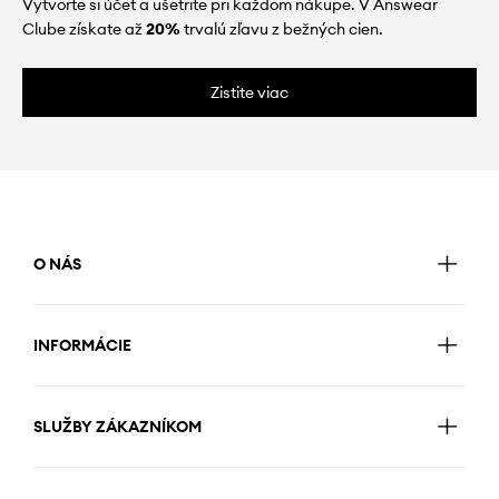
Vytvorte si účet a ušetrite pri každom nákupe. V Answear
Clube získate až
20%
trvalú zľavu z bežných cien.
Zistite viac
O NÁS
INFORMÁCIE
SLUŽBY ZÁKAZNÍKOM