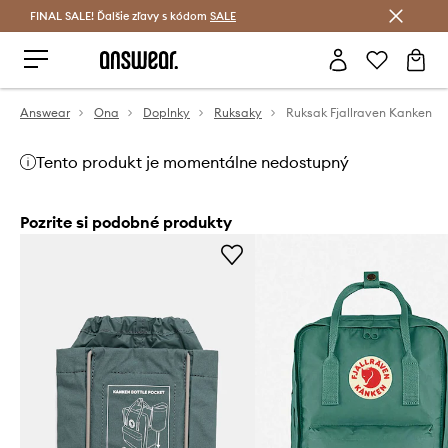
FINAL SALE! Ďalšie zľavy s kódom
Šetrite s Answear Club >
SALE
Answear
Ona
Doplnky
Ruksaky
Ruksak Fjallraven Kanken
Tento produkt je momentálne nedostupný
Pozrite si podobné produkty