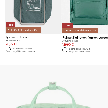
-11%
-13%
*EXTRA -5 % s kódom: SALE
*EXTRA -5 % s kódom: SALE
Fjallraven Kanken
Aktuálna cena:
Aktuálna cena:
23,99 €
129,90 €
Bežná cena:
26,99 €
Bežná cena:
149,90 €
Najnižšia cena:
26,99 €
Najnižšia cena:
149,90 €