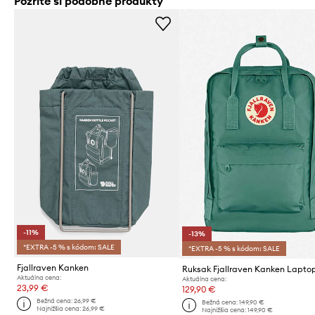
Pozrite si podobné produkty
-11%
-13%
*EXTRA -5 % s kódom: SALE
*EXTRA -5 % s kódom: SALE
Fjallraven Kanken
Aktuálna cena:
Aktuálna cena:
23,99 €
129,90 €
Bežná cena:
26,99 €
Bežná cena:
149,90 €
Najnižšia cena:
26,99 €
Najnižšia cena:
149,90 €