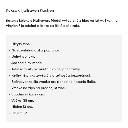
Ruksak Fjallraven Kanken
Batoh z kolekcie Fjallraven. Model vytvorený z hladkej látky. Tkanina
Vinylon F je odolná a ľahko sa čistí a ošetruje.
- Ukrytý zips.
- Nastaviteľná dĺžka popruhov.
- Úchyt do ruky.
- Jednodielny model.
- Adresár všitý vo vnútri hlavnej priehradky.
- Reflexné prvky zvyšujú viditeľnosť a bezpečnosť.
- Bočné vonkajšie vrecká pre pohodlné nosenie fľaše.
- Vrecko na zips na prednej strane.
- Spodná šírka: 27 cm.
- Výška: 38 cm.
- Hĺbka: 13 cm.
- Objem: 16l.