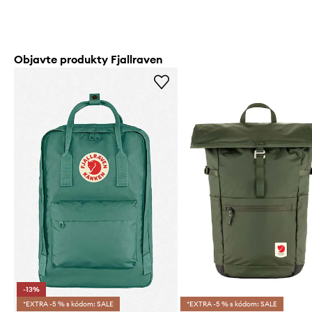
Objavte produkty Fjallraven
-13%
*EXTRA -5 % s kódom: SALE
*EXTRA -5 % s kódom: SALE