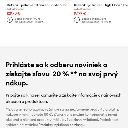
Ruksak Fjallraven Kanken Laptop 15" F23524 664
Aktuálna cena:
Aktuálna cena:
129,90 €
97,99 €
Bežná cena:
149,90 €
Bežná cena:
119,90 €
Najnižšia cena:
149,90 €
Najnižšia cena:
104,99 €
Prihláste sa k odberu noviniek a
získajte zľavu
20 %
** na svoj prvý
nákup.
Pripojte sa k našej komunite a získajte informácie o najnovších
akciách a produktoch.
**Zľava je jednorazová, vzťahuje sa na nezľavnené produkty a platí pri
nákupe v min. hodnote 80 €. Zľavu nie je možné kombinovať s inými
akciami a niektoré produkty môžu byť zo zľavy vylúčené. Podrobnosti
nájdete na stránke:
Produkty vylúčené zo zľavy.
.