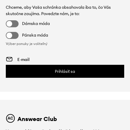
Chceme, aby Vaša schránka obsahovala iba to, čo Vás
skutočne zaujíma. Povedzte nám, je to:
Dámska móda
Pánska móda
Výber ponuky je voliteľný
Prihlásiť sa
Answear Club