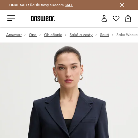
FINAL SALE! Ďalšie zľavy s kódom
Šetrite s Answear Club >
SALE
Answear
Ona
Oblečenie
Saká a vesty
Saká