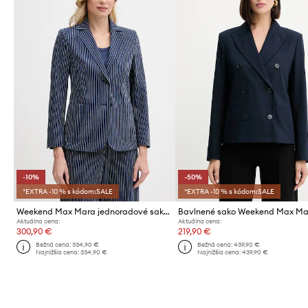
-10%
-50%
*EXTRA -10 % s kódom:SALE
*EXTRA -10 % s kódom:SALE
Weekend Max Mara jednoradové sako dámske s bavlnou ALETTA
Aktuálna cena:
Aktuálna cena:
300,90 €
219,90 €
Bežná cena:
334,90 €
Bežná cena:
439,90 €
Najnižšia cena:
334,90 €
Najnižšia cena:
439,90 €