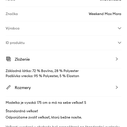
Značka
Weekend Max Mara
Výrobca
ID produktu
Zloženie
Základná látka: 72 % Bavlna, 28 % Polyester
Podšívka vrecka: 95 % Polyester, 5 % Elastan
Rozmery
Modelka je vysoká 175 cm a má na sebe veľkosť S
Štandardná veľkosť
Odporúčame zvoliť veľkosť, ktorú bežne nosíte.
Veľkosti uvedené v obchode boli prepočítané na štandardnú európsku