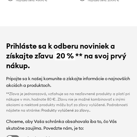
Najnižšia cena:
439,90 €
Najnižšia cena:
209,90 €
Prihláste sa k odberu noviniek a
získajte zľavu
20 %
** na svoj prvý
nákup.
Pripojte sa k našej komunite a získajte informácie o najnovších
akciách a produktoch.
**Zľava je jednorazová, vzťahuje sa na nezľavnené produkty a platí pri
nákupe v min. hodnote 80 €. Zľavu nie je možné kombinovať s inými
akciami a niektoré produkty môžu byť zo zľavy vylúčené. Podrobnosti
nájdete na stránke:
Produkty vylúčené zo zľavy.
.
Chceme, aby Vaša schránka obsahovala iba to, čo Vás
skutočne zaujíma. Povedzte nám, je to: