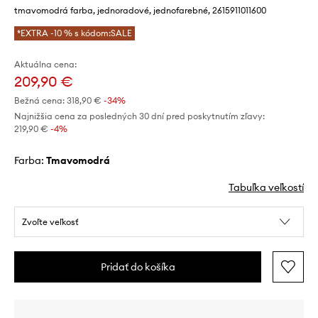
tmavomodrá farba, jednoradové, jednofarebné, 2615911011600
*EXTRA -10 % s kódom:SALE
Aktuálna cena:
209,90 €
Bežná cena:
318,90 €
-34%
Najnižšia cena za posledných 30 dní pred poskytnutím zľavy:
219,90 €
 -4%
Farba:
tmavomodrá
Tabuľka veľkostí
Zvoľte veľkosť
Pridať do košíka