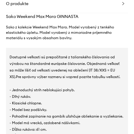
O produkte
Sako Weekend Max Mara GINNASTA
Sako z kolekcie Weekend Max Mara. Model vyrobený z tenkého
elastického úpletu. Model vyrobený z mimoriadne príjemného
materiálu s vysokým obsahom bavlny.
Dostupné veľkosti sú prepočítané z talianského číslovania od
výrobcu na štandardné európske číslovanie. Objednaná veľkosť
sa môže líšiť od veľkosti uvedenej na oblečení (IT 38/XXS = EU
XS).Pre správny výber rozmeru si vopred pozrite tabuľku veľkostí.
- Jednoduchý strih neblokujúci pohyb.
- Dlhý rukáv.
- Klasické chlopne.
- Model bez podšívky.
- Pohodlné zapínanie na gombík uľahčuje obliekanie a vyzliekanie.
- Model má vrecká, ozdobené nášivkami.
- Dĺžka rukáva: 61 cm.