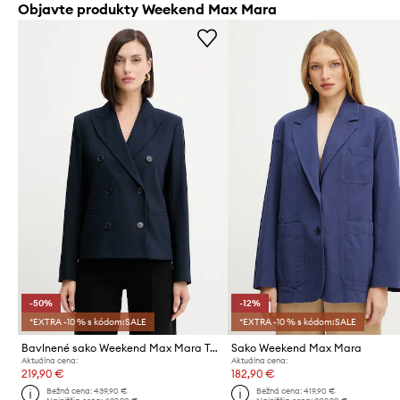
Objavte produkty Weekend Max Mara
-50%
-12%
*EXTRA -10 % s kódom:SALE
*EXTRA -10 % s kódom:SALE
Bavlnené sako Weekend Max Mara TAPPETO
Sako Weekend Max Mara
Aktuálna cena:
Aktuálna cena:
219,90 €
182,90 €
Bežná cena:
439,90 €
Bežná cena:
419,90 €