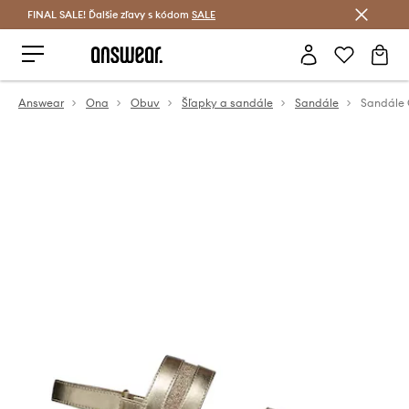
FINAL SALE! Ďalšie zľavy s kódom
Šetrite s Answear Club >
SALE
Answear
Ona
Obuv
Šľapky a sandále
Sandále
Sandále