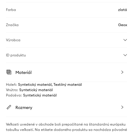
Farba
zlatá
Značka
Geox
Výrobca
ID produktu
Materiál
Holeň
:
Syntetický materiál, Textilný materiál
Vnútro
:
Syntetický materiál
Podošva
:
Syntetický materiál
Rozmery
Veľkosti uvedené v obchode boli prepočítané na štandardnú európsku
tabuľku veľkostí. Na etikete dodaného produktu sa nachádza pôvodné