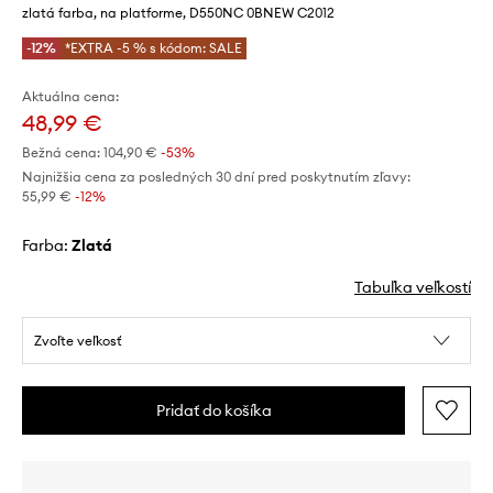
zlatá farba, na platforme, D550NC 0BNEW C2012
-12%
*EXTRA -5 % s kódom: SALE
Aktuálna cena:
48,99 €
Bežná cena:
104,90 €
-53%
Najnižšia cena za posledných 30 dní pred poskytnutím zľavy:
55,99 €
 -12%
Farba:
zlatá
Tabuľka veľkostí
Zvoľte veľkosť
Pridať do košíka