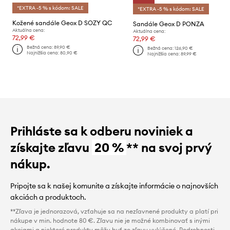
*EXTRA -5 % s kódom: SALE
*EXTRA -5 % s kódom: SALE
Kožené sandále Geox D SOZY QC
Sandále Geox D PONZA
Aktuálna cena:
Aktuálna cena:
72,99 €
72,99 €
Bežná cena:
89,90 €
Bežná cena:
126,90 €
Najnižšia cena:
80,90 €
Najnižšia cena:
89,99 €
Prihláste sa k odberu noviniek a
získajte zľavu
20 %
** na svoj prvý
nákup.
Pripojte sa k našej komunite a získajte informácie o najnovších
akciách a produktoch.
**Zľava je jednorazová, vzťahuje sa na nezľavnené produkty a platí pri
nákupe v min. hodnote 80 €. Zľavu nie je možné kombinovať s inými
akciami a niektoré produkty môžu byť zo zľavy vylúčené. Podrobnosti