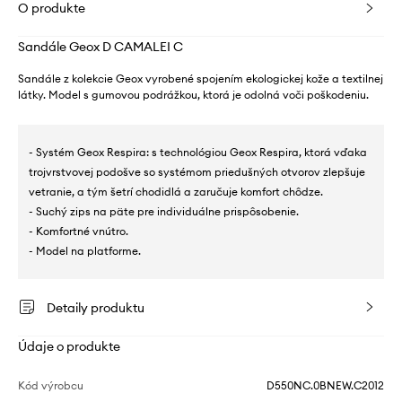
O produkte
Sandále Geox D CAMALEI C
Sandále z kolekcie Geox vyrobené spojením ekologickej kože a textilnej
látky. Model s gumovou podrážkou, ktorá je odolná voči poškodeniu.
- Systém Geox Respira: s technológiou Geox Respira, ktorá vďaka
trojvrstvovej podošve so systémom priedušných otvorov zlepšuje
vetranie, a tým šetrí chodidlá a zaručuje komfort chôdze.
- Suchý zips na päte pre individuálne prispôsobenie.
- Komfortné vnútro.
- Model na platforme.
Detaily produktu
Údaje o produkte
Kód výrobcu
D550NC.0BNEW.C2012