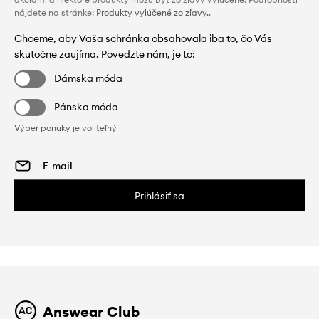
nájdete na stránke:
Produkty vylúčené zo zľavy.
.
Chceme, aby Vaša schránka obsahovala iba to, čo Vás
skutočne zaujíma. Povedzte nám, je to:
Dámska móda
Pánska móda
Výber ponuky je voliteľný
Prihlásiť sa
Answear Club