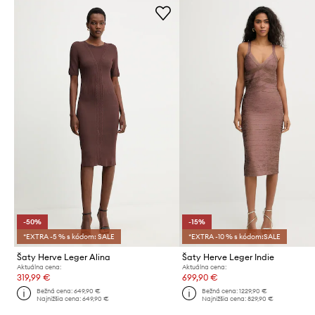
-50%
-15%
*EXTRA -5 % s kódom: SALE
*EXTRA -10 % s kódom:SALE
Šaty Herve Leger Alina
Šaty Herve Leger Indie
Aktuálna cena:
Aktuálna cena:
319,99 €
699,90 €
Bežná cena:
649,90 €
Bežná cena:
1229,90 €
Najnižšia cena:
649,90 €
Najnižšia cena:
829,90 €