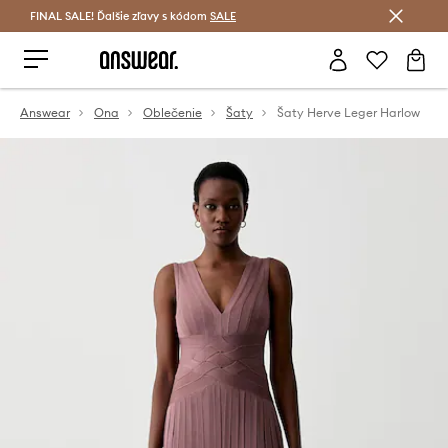
FINAL SALE! Ďalšie zľavy s kódom
Šetrite s Answear Club >
SALE
Answear
Ona
Oblečenie
Šaty
Šaty Herve Leger Harlow