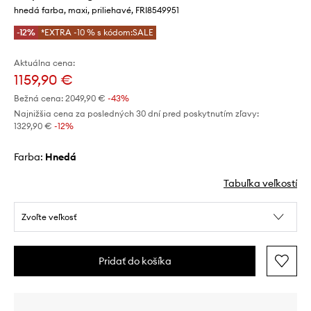
hnedá farba, maxi, priliehavé, FRI8549951
-12%
*EXTRA -10 % s kódom:SALE
Aktuálna cena:
1159,90 €
Bežná cena:
2049,90 €
-43%
Najnižšia cena za posledných 30 dní pred poskytnutím zľavy:
1329,90 €
 -12%
Farba:
hnedá
Tabuľka veľkostí
Zvoľte veľkosť
Pridať do košíka