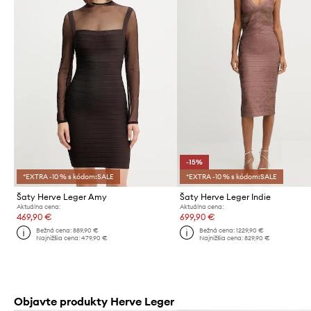
-15%
*EXTRA -10 % s kódom:SALE
*EXTRA -10 % s kódom:SALE
Šaty Herve Leger Amy
Šaty Herve Leger Indie
Aktuálna cena:
Aktuálna cena:
469,90 €
699,90 €
Bežná cena:
889,90 €
Bežná cena:
1229,90 €
Najnižšia cena:
479,90 €
Najnižšia cena:
829,90 €
Objavte produkty Herve Leger