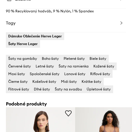
90 % Recyklovaný hodváb, 9 % Nylón, 1 % Spandex
Tagy
Dámske Oblečenie Herve Leger
Šaty Herve Leger
Šaty na gombíky
Boho šaty
Pletené šaty
Biele šaty
Červené šaty
Letné šaty
Šaty na ramienka
Kožené šaty
Maxi šaty
Spoločenské šaty
Lanové šaty
Rifľové šaty
Čierne šaty
Košeľové šaty
Midi šaty
Krátke šaty
Flitrové šaty
Dlhé šaty
Šaty na svadbu
Úpletové šaty
Podobné produkty