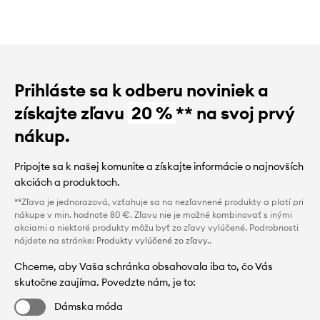
Prihláste sa k odberu noviniek a
získajte zľavu
20 %
** na svoj prvý
nákup.
Pripojte sa k našej komunite a získajte informácie o najnovších
akciách a produktoch.
**Zľava je jednorazová, vzťahuje sa na nezľavnené produkty a platí pri
nákupe v min. hodnote 80 €. Zľavu nie je možné kombinovať s inými
akciami a niektoré produkty môžu byť zo zľavy vylúčené. Podrobnosti
nájdete na stránke:
Produkty vylúčené zo zľavy.
.
Chceme, aby Vaša schránka obsahovala iba to, čo Vás
skutočne zaujíma. Povedzte nám, je to:
Dámska móda