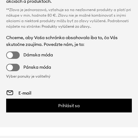
akciách a produktoch.
**Zľava je jednorazová, vzťahuje sa na nezľavnené produkty a platí pri
nákupe v min. hodnote 80 €. Zľavu nie je možné kombinovať s inými
akciami a niektoré produkty môžu byť zo zľavy vylúčené. Podrobnosti
nájdete na stránke:
Produkty vylúčené zo zľavy.
.
Chceme, aby Vaša schránka obsahovala iba to, čo Vás
skutočne zaujíma. Povedzte nám, je to:
Dámska móda
Pánska móda
Výber ponuky je voliteľný
Prihlásiť sa