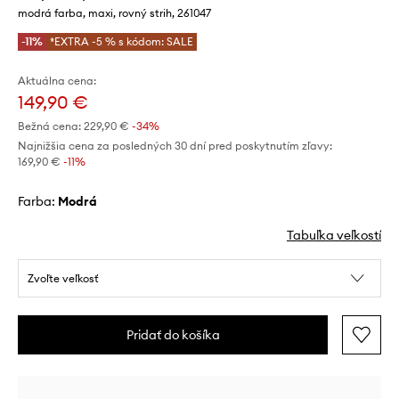
modrá farba, maxi, rovný strih, 261047
-11%
*EXTRA -5 % s kódom: SALE
Aktuálna cena:
149,90 €
Bežná cena:
229,90 €
-34%
Najnižšia cena za posledných 30 dní pred poskytnutím zľavy:
169,90 €
 -11%
Farba:
modrá
Tabuľka veľkostí
Zvoľte veľkosť
Pridať do košíka