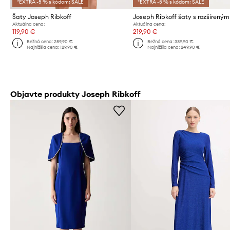
*EXTRA -5 % s kódom: SALE
*EXTRA -5 % s kódom: SALE
Šaty Joseph Ribkoff
Aktuálna cena:
Aktuálna cena:
119,90 €
219,90 €
Bežná cena:
289,90 €
Bežná cena:
339,90 €
Najnižšia cena:
129,90 €
Najnižšia cena:
249,90 €
Objavte produkty Joseph Ribkoff