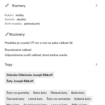
Rozmery
Rukáv
:
krátky
Výstrih
:
okrúhly
Strih modelu
:
jednoduchý
Rozmery
Modelka je vysoká 177 cm a má na sebe veľkosť 36
Štandardná veľkosť
Odporúčame zvoliť veľkosť, ktorú bežne nosíte.
Tagy
Dámske Oblečenie Joseph Ribkoff
Šaty Joseph Ribkoff
Šaty na gombíky
Boho šaty
Pletené šaty
Biele šaty
Červené šaty
Letné šaty
Šaty na ramienka
Kožené šaty
Maxi šaty
Spoločenské šaty
Lanové šaty
Rifľové šaty