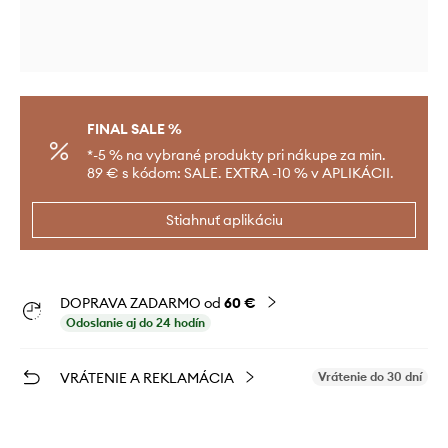
FINAL SALE %
*-5 % na vybrané produkty pri nákupe za min.
89 € s kódom: SALE. EXTRA -10 % v APLIKÁCII.
Stiahnuť aplikáciu
DOPRAVA ZADARMO od
60 €
Odoslanie aj do 24 hodín
VRÁTENIE A REKLAMÁCIA
Vrátenie do 30 dní