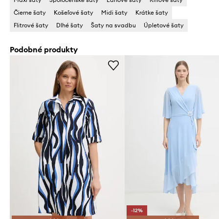
Čierne šaty
Košeľové šaty
Midi šaty
Krátke šaty
Flitrové šaty
Dlhé šaty
Šaty na svadbu
Úpletové šaty
Podobné produkty
-12%