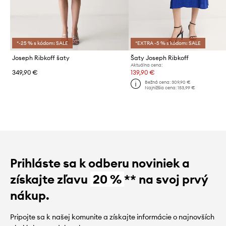
*-25 % s kódom: SALE
*EXTRA -5 % s kódom: SALE
Joseph Ribkoff šaty
Šaty Joseph Ribkoff
Aktuálna cena:
349,90 €
139,90 €
Bežná cena:
309,90 €
Najnižšia cena:
153,99 €
Prihláste sa k odberu noviniek a
získajte zľavu
20 %
** na svoj prvý
nákup.
Pripojte sa k našej komunite a získajte informácie o najnovších