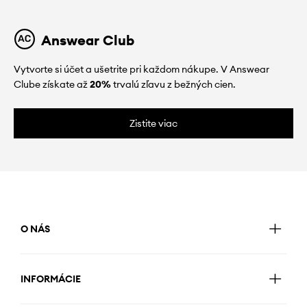
Answear Club
Vytvorte si účet a ušetrite pri každom nákupe. V Answear
Clube získate až
20%
trvalú zľavu z bežných cien.
Zistite viac
O NÁS
INFORMÁCIE