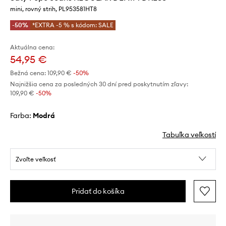
mini, rovný strih, PL953581HT8
-50%
*EXTRA -5 % s kódom: SALE
Aktuálna cena:
54,95 €
Bežná cena:
109,90 €
-50%
Najnižšia cena za posledných 30 dní pred poskytnutím zľavy:
109,90 €
 -50%
Farba:
modrá
Tabuľka veľkostí
Zvoľte veľkosť
Pridať do košíka