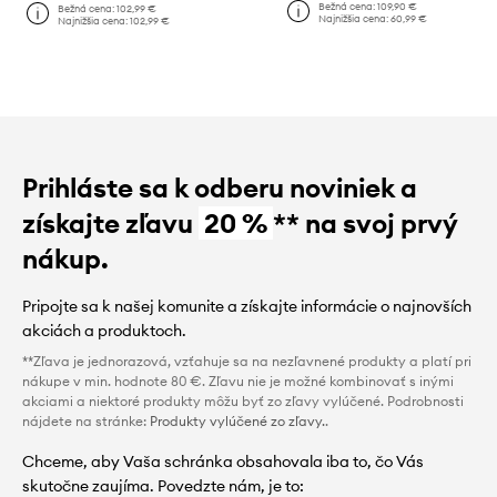
Bežná cena:
109,90 €
Bežná cena:
102,99 €
Najnižšia cena:
60,99 €
Najnižšia cena:
102,99 €
Prihláste sa k odberu noviniek a
získajte zľavu
20 %
** na svoj prvý
nákup.
Pripojte sa k našej komunite a získajte informácie o najnovších
akciách a produktoch.
**Zľava je jednorazová, vzťahuje sa na nezľavnené produkty a platí pri
nákupe v min. hodnote 80 €. Zľavu nie je možné kombinovať s inými
akciami a niektoré produkty môžu byť zo zľavy vylúčené. Podrobnosti
nájdete na stránke:
Produkty vylúčené zo zľavy.
.
Chceme, aby Vaša schránka obsahovala iba to, čo Vás
skutočne zaujíma. Povedzte nám, je to: