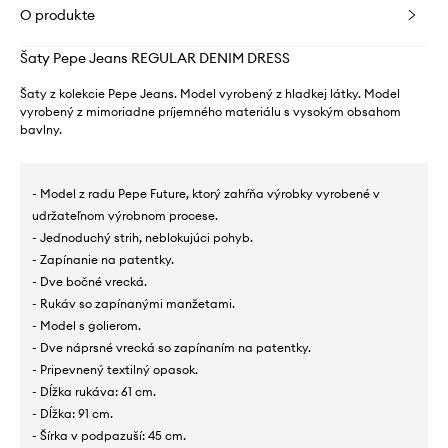
O produkte
Šaty Pepe Jeans REGULAR DENIM DRESS
Šaty z kolekcie Pepe Jeans. Model vyrobený z hladkej látky. Model
vyrobený z mimoriadne príjemného materiálu s vysokým obsahom
bavlny.
- Model z radu Pepe Future, ktorý zahŕňa výrobky vyrobené v
udržateľnom výrobnom procese.
- Jednoduchý strih, neblokujúci pohyb.
- Zapínanie na patentky.
- Dve bočné vrecká.
- Rukáv so zapínanými manžetami.
- Model s golierom.
- Dve náprsné vrecká so zapínaním na patentky.
- Pripevnený textilný opasok.
- Dĺžka rukáva: 61 cm.
- Dĺžka: 91 cm.
- Šírka v podpazuší: 45 cm.