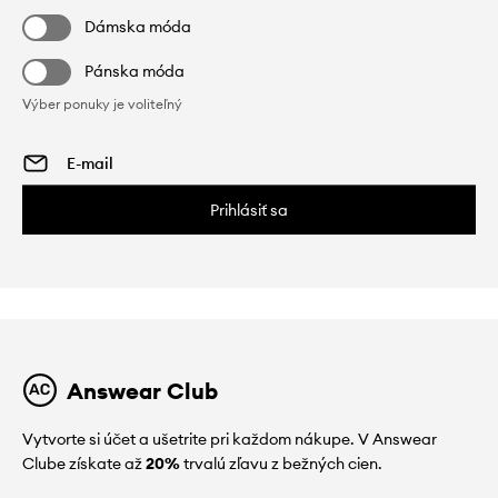
Dámska móda
Pánska móda
Výber ponuky je voliteľný
Prihlásiť sa
Answear Club
Vytvorte si účet a ušetrite pri každom nákupe. V Answear
Clube získate až
20%
trvalú zľavu z bežných cien.