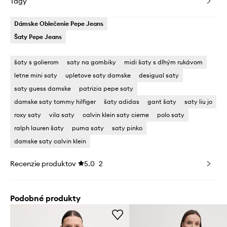
Tagy
Dámske Oblečenie Pepe Jeans
Šaty Pepe Jeans
šaty s golierom
saty na gombiky
midi šaty s dlhým rukávom
letne mini saty
upletove saty damske
desigual saty
saty guess damske
patrizia pepe saty
damske saty tommy hilfiger
šaty adidas
gant šaty
saty liu jo
roxy saty
vila saty
calvin klein saty cierne
polo saty
ralph lauren šaty
puma saty
saty pinko
damske saty calvin klein
Recenzie produktov
5.0
2
Podobné produkty