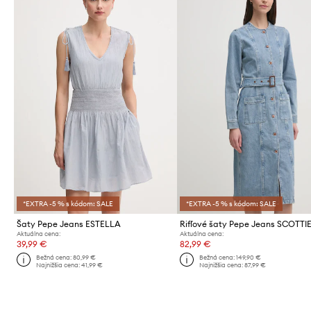
*EXTRA -5 % s kódom: SALE
*EXTRA -5 % s kódom: SALE
Šaty Pepe Jeans ESTELLA
Rifľové šaty Pepe Jeans SCOTTI
Aktuálna cena:
Aktuálna cena:
39,99 €
82,99 €
Bežná cena:
80,99 €
Bežná cena:
149,90 €
Najnižšia cena:
41,99 €
Najnižšia cena:
87,99 €